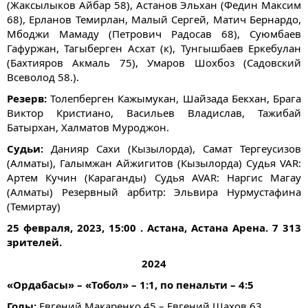
(Жаксылыков Айбар 58), Астанов Эльхан (Федин Максим
68), Ерланов Темирлан, Малый Сергей, Матич Бернардо,
Мбоджи Мамаду (Петрович Радосав 68), Суюмбаев
Гафуржан, Тагыберген Асхат (к), Тунгышбаев Еркебулан
(Бахтияров Акмаль 75), Умаров Шохбоз (Садовский
Всеволод 58.).
Резерв:
Толепберген Кажымукан, Шайзада Бекхан, Брага
Виктор Кристиано, Васильев Владислав, Тажибай
Батырхан, Халматов Муроджон.
Судьи:
Данияр Сахи (Кызылорда), Самат Тергеусизов
(Алматы), Галымжан Айжигитов (Кызылорда) Судья VAR:
Артем Кучин (Караганды) Судья AVAR: Наргис Магау
(Алматы) Резервный арбитр: Эльвира Нурмустафина
(Темиртау)
25 февраля, 2023, 15:00 . Астана, Астана Арена. 7 313
зрителей.
2024
«Ордабасы» – «Тобол» – 1:1, по пенальти – 4:5
Голы:
Евгений Макаренко 45 – Евгений Шахов 63