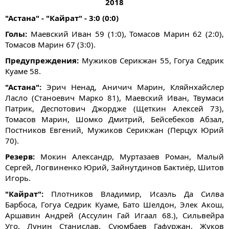
2018
"Астана" - "Кайрат" - 3:0 (0:0)
Голы:
Маевский Иван 59 (1:0), Томасов Марин 62 (2:0),
Томасов Марин 67 (3:0).
Предупреждения:
Мужиков Серикжан 55, Гогуа Седрик
Куаме 58.
"Астана":
Эрич Ненад, Аничич Марин, Кляйнхайслер
Ласло (Станоевич Марко 81), Маевский Иван, Твумаси
Патрик, Деспотович Джордже (Щеткин Алексей 73),
Томасов Марин, Шомко Дмитрий, Бейсебеков Абзал,
Постников Евгений, Мужиков Серикжан (Перцух Юрий
70).
Резерв:
Мокин Александр, Муртазаев Роман, Малый
Сергей, Логвиненко Юрий, Зайнутдинов Бактиёр, Шитов
Игорь.
"Кайрат":
Плотников Владимир, Исаэль Да Силва
Барбоса, Гогуа Седрик Куаме, Бато Шелдон, Элек Акош,
Аршавин Андрей (Ассулин Гай Игаал 68.), Сильвейра
Уго, Лунин Станислав, Суюмбаев Гафуржан, Жуков