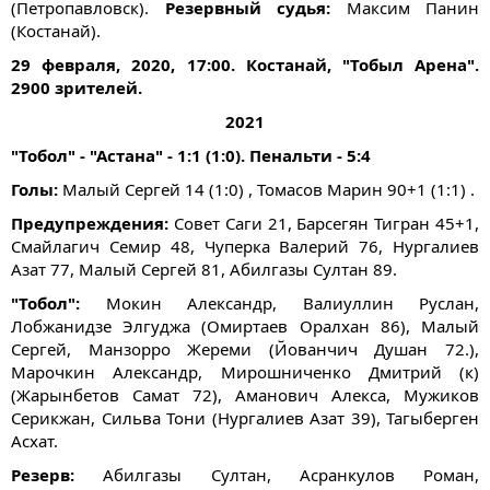
(Петропавловск).
Резервный судья:
Максим Панин
(Костанай).
29 февраля, 2020, 17:00. Костанай, "Тобыл Арена".
2900 зрителей.
2021
"Тобол" - "Астана" - 1:1 (1:0). Пенальти - 5:4
Голы:
Малый Сергей 14 (1:0) , Томасов Марин 90+1 (1:1) .
Предупреждения:
Совет Саги 21, Барсегян Тигран 45+1,
Смайлагич Семир 48, Чуперка Валерий 76, Нургалиев
Азат 77, Малый Сергей 81, Абилгазы Султан 89.
"Тобол":
Мокин Александр, Валиуллин Руслан,
Лобжанидзе Элгуджа (Омиртаев Оралхан 86), Малый
Сергей, Манзорро Жереми (Йованчич Душан 72.),
Марочкин Александр, Мирошниченко Дмитрий (к)
(Жарынбетов Самат 72), Аманович Алекса, Мужиков
Серикжан, Сильва Тони (Нургалиев Азат 39), Тагыберген
Асхат.
Резерв:
Абилгазы Султан, Асранкулов Роман,