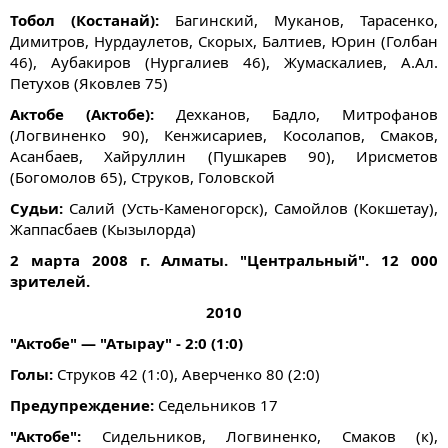
Тобол (Костанай):
Багинский, Муканов, Тарасенко,
Димитров, Нурдаулетов, Скорых, Балтиев, Юрин (Голбан
46), Аубакиров (Нургалиев 46), Жумаскалиев, А.Ал.
Петухов (Яковлев 75)
Актобе (Актобе):
Дехканов, Бадло, Митрофанов
(Логвиненко 90), Кенжисариев, Косолапов, Смаков,
Асанбаев, Хайруллин (Пушкарев 90), Ирисметов
(Богомолов 65), Струков, Головской
Судьи:
Салий (Усть-Каменогорск), Самойлов (Кокшетау),
Жаппасбаев (Кызылорда)
2 марта 2008 г. Алматы. "Центральный". 12 000
зрителей.
2010
"Актобе" — "Атырау" - 2:0 (1:0)
Голы:
Струков 42 (1:0), Аверченко 80 (2:0)
Предупреждение:
Седельников 17
"Актобе":
Сидельников, Логвиненко, Смаков (к),