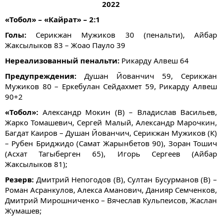
2022
«Тобол» – «Кайрат» – 2:1
Голы:
Серикжан Мужиков 30 (пенальти), Айбар
Жаксылыков 83 – Жоао Пауло 39
Нереализованный пенальти:
Рикарду Алвеш 64
Предупреждения:
Душан Йованчич 59, Серикжан
Мужиков 80 – Еркебулан Сейдахмет 59, Рикарду Алвеш
90+2
«Тобол»:
Александр Мокин (В) – Владислав Васильев,
Жарко Томашевич, Сергей Малый, Александр Марочкин,
Багдат Каиров – Душан Йованчич, Серикжан Мужиков (К)
– Рубен Бриджидо (Самат Жарынбетов 90), Зоран Тошич
(Асхат Тагыберген 65), Игорь Сергеев (Айбар
Жаксылыков 81);
Резерв:
Дмитрий Непогодов (В), Султан Бусурманов (В) –
Роман Асранкулов, Алекса Аманович, Данияр Семченков,
Дмитрий Мирошниченко – Вячеслав Кульпеисов, Жаслан
Жумашев;