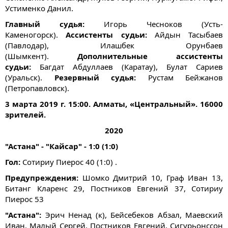
Устименко Данил.
Главный судья:
Игорь Чесноков (Усть-
Каменогорск).
Ассистенты судьи:
Айдын Тасыбаев
(Павлодар), Илашбек Орунбаев
(Шымкент).
Дополнительные ассистенты
судьи:
Багдат Абдуллаев (Каратау), Булат Сариев
(Уральск).
Резервный судья:
Рустам Бейжанов
(Петропавловск).
3 марта 2019 г. 15:00. Алматы, «Центральный». 16000
зрителей.
2020
"Астана" - "Кайсар" - 1:0 (1:0)
Гол:
Сотириу Пиерос 40 (1:0) .
Предупреждения:
Шомко Дмитрий 10, Граф Иван 13,
Битанг Кларенс 29, Постников Евгений 37, Сотириу
Пиерос 53
"Астана":
Эрич Ненад (к), Бейсебеков Абзал, Маевский
Иван, Малый Сергей, Постников Евгений, Сигурьонссон