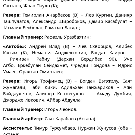
Сантана, Жоао Пауло (К);
Резерв:
Темирлан Анарбеков (В) – Лев Кургин, Данияр
Ташпулатов, Александр Широбоков, Дамир Касабулат –
Исмаил Бекболат, Рамазан Багдат;
Главный тренер:
Рафаэль Уразбахтин;
«Актобе»:
Андрей Влад (В) – Лев Скворцов, Алибек
Касым (К), Неманья Анджелкович, Багдат Каиров –
Риливан Рабиу (Дархан Бердибек 90), Уче
Агбо, Еркебулан Сейдахмет, Фредди Гондола – Идрис
Умаев, Оралхан Омиртаев;
Резерв:
Игорь Трофимец (В) – Богдан Вэтэжэлу, Саят
Жумагали, Габи Кики, Адильхан Танжариков – Аян
Байдаулетов, Алишер Кенжегулов – Амаду Думбия,
Джордже Ивкович, Айбар Абдулла;
Главный тренер:
Игорь Леонов.
Главный арбитр:
Саят Карабаев (Астана)
Ассистенты:
Тимур Турсумбаев, Нуржан Жунусов (оба –
Астана)