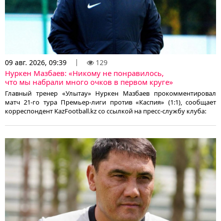
09 авг. 2026, 09:39
129
Нуркен Мазбаев: «Никому не понравилось,
что мы набрали много очков в первом круге»
Главный тренер «Улытау» Нуркен Мазбаев прокомментировал
матч 21-го тура Премьер-лиги против «Каспия» (1:1), сообщает
корреспондент KazFootball.kz со ссылкой на пресс-службу клуба: