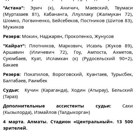
"Астана":
Эрич (к), Аничич, Маевский, Твумаси
(Муртазаев 81), Кабананга, Ллуллаку (Жалмукан 72),
Шомко, Логвиненко, Бейсебеков, Постников (Шитов 83),
Мужиков
Резерв:
Мокин, Наджарян, Прокопенко, Жунусов
"Кайрат":
Плотников, Маркович, Исаэль (Жуков 89),
Аршавин (Иличевич 72), Гоу, Ампоста, Ахметов,
Суюмбаев, Куат, Исламхан (к) (Рудосельский 90+2),
Бакаев
Резерв:
Покатилов, Вороговский, Куантаев, Турысбек,
Балтабаев, Раимбек
Судьи:
Кучин (Караганда), Ходин (Атырау), Бельский
(Тараз)
Дополнительные ассистенты судьи:
Сахи
(Кызылорда), Измайлов (Талдыкорган)
4 марта. Алматы. Стадион «Центральный». 13 500
зрителей.