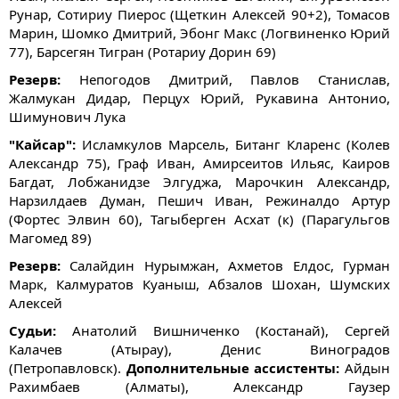
Рунар, Сотириу Пиерос (Щеткин Алексей 90+2), Томасов
Марин, Шомко Дмитрий, Эбонг Макс (Логвиненко Юрий
77), Барсегян Тигран (Ротариу Дорин 69)
Резерв:
Непогодов Дмитрий, Павлов Станислав,
Жалмукан Дидар, Перцух Юрий, Рукавина Антонио,
Шимунович Лука
"Кайсар":
Исламкулов Марсель, Битанг Кларенс (Колев
Александр 75), Граф Иван, Амирсеитов Ильяс, Каиров
Багдат, Лобжанидзе Элгуджа, Марочкин Александр,
Нарзилдаев Думан, Пешич Иван, Режиналдо Артур
(Фортес Элвин 60), Тагыберген Асхат (к) (Парагульгов
Магомед 89)
Резерв:
Салайдин Нурымжан, Ахметов Елдос, Гурман
Марк, Калмуратов Куаныш, Абзалов Шохан, Шумских
Алексей
Судьи:
Анатолий Вишниченко (Костанай), Сергей
Калачев (Атырау), Денис Виноградов
(Петропавловск).
Дополнительные ассистенты:
Айдын
Рахимбаев (Алматы), Александр Гаузер