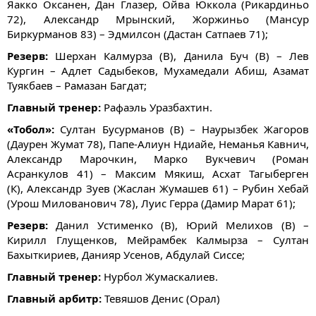
Яакко Оксанен, Дан Глазер, Ойва Юккола (Рикардиньо
72), Александр Мрынский, Жоржиньо (Мансур
Биркурманов 83) – Эдмилсон (Дастан Сатпаев 71);
Резерв:
Шерхан Калмурза (В), Данила Буч (В) – Лев
Кургин – Адлет Садыбеков, Мухамедали Абиш, Азамат
Туякбаев – Рамазан Багдат;
Главный тренер:
Рафаэль Уразбахтин.
«Тобол»:
Султан Бусурманов (В) – Наурызбек Жагоров
(Даурен Жумат 78), Папе-Алиун Ндиайе, Неманья Кавнич,
Александр Марочкин, Марко Вукчевич (Роман
Асранкулов 41) – Максим Мякиш, Асхат Тагыберген
(К), Александр Зуев (​Жаслан Жумашев 61) – Рубин Хебай
(Урош Милованович 78), Луис Герра (Дамир Марат 61);
Резерв:
​Данил Устименко (В), Юрий Мелихов (В) –
Кирилл Глущенков, Мейрамбек Калмырза – Султан
Бахыткириев, Данияр Усенов, Абдулай Сиссе;
Главный тренер:
Нурбол Жумаскалиев.
Главный арбитр:
Тевяшов Денис (Орал)