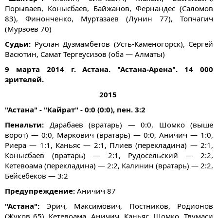
Порываев, Конысбаев, Байжанов, Фернандес (Саломов
83), Финонченко, Муртазаев (Лунин 77), Топчагич
(Мурзоев 70)
Судьи:
Руслан Дузмамбетов (Усть-Каменогорск), Сергей
Васютин, Самат Тергеусизов (оба — Алматы)
9 марта 2014 г. Астана. "Астана-Арена". 14 000
зрителей.
2015
"Астана" - "Кайрат" - 0:0 (0:0), пен. 3:2
Пенальти:
Дарабаев (вратарь) — 0:0, Шомко (выше
ворот) — 0:0, Маркович (вратарь) — 0:0, Аничич — 1:0,
Риера — 1:1, Каньяс — 2:1, Плиев (перекладина) — 2:1,
Конысбаев (вратарь) — 2:1, Рудосельский — 2:2,
Кетевоама (перекладина) — 2:2, Калинин (вратарь) — 2:2,
Бейсебеков — 3:2
Предупреждение:
Аничич 87
"Астана":
Эрич, Максимович, Постников, Родионов
(Жуков 65), Кетевоама, Аничич, Каньяс, Шомко, Твумаси