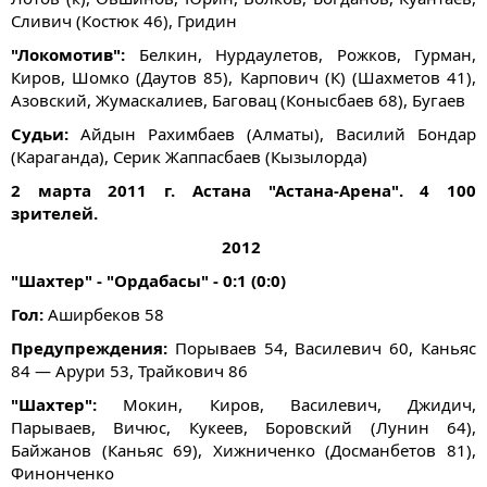
Сливич (Костюк 46), Гридин
"Локомотив":
Белкин, Нурдаулетов, Рожков, Гурман,
Киров, Шомко (Даутов 85), Карпович (К) (Шахметов 41),
Азовский, Жумаскалиев, Баговац (Конысбаев 68), Бугаев
Судьи:
Айдын Рахимбаев (Алматы), Василий Бондар
(Караганда), Серик Жаппасбаев (Кызылорда)
2 марта 2011 г. Астана "Астана-Арена". 4 100
зрителей.
2012
"Шахтер" - "Ордабасы" - 0:1 (0:0)
Гол:
Аширбеков 58
Предупреждения:
Порываев 54, Василевич 60, Каньяс
84 — Арури 53, Трайкович 86
"Шахтер":
Мокин, Киров, Василевич, Джидич,
Парываев, Вичюс, Кукеев, Боровский (Лунин 64),
Байжанов (Каньяс 69), Хижниченко (Досманбетов 81),
Финонченко