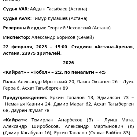
Судья VAR:
Айдын Тасыбаев (Астана)
Судья AVAR:
Тимур Кумашев (Астана)
Резервный судья:
Георгий Чеховский (Астана)
Инспектор:
Александр Борисов (Семей)
22 февраля, 2025 – 15:00. Стадион «Астана-Арена»,
Астана. 23975 зрителей.
2026
«Кайрат» – «Тобол» – 2:2, по пенальти – 4:5
Голы:
Александр Мрынский 20, Яакко Оксанен 26 –
Луис
Герра 6, Асхат Тагыберген 89
Предупреждения:
Еркин Тапалов 13, Эдмилсон 73 –
Неманья Кавнич 24, Дамир Марат 62, Асхат Тагыберген
68, Даурен Жумат 78
«Кайрат»: ​
Темирлан Анарбеков (В) – Луиш Мата,
Александр Широбоков, Александр Мартынович (К)
(Дамир Касабулат 16), Еркин Тапалов (Олжас Байбек 83) –