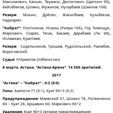
Максимович, Каньяс, Твумаси, Деспотович (Щеткин 90),
Бейсебеков, Шомко, Мужиков, Нусербаев (Шаихов 108).
Резерв:
Мокин, Дуйсен, Жакипбаев, Кульбеков,
Наджарян.
"Кайрат":
Плотников, Исаэль (Риера 106), Гоу, Тимощук,
Маркович, Соарес, Тесак, Бакаев, Дарабаев (Ли 68),
Исламхан, Куантаев.
Резерв:
Сидельников, Грошев, Рудосельский, Раимбек,
Вороговский.
Судья:
Р.Ирматов (Узбекистан)
8 марта. Астана. "Астана-Арена". 14 500 зрителей.
2017
"Астана" – "Кайрат" - 0:2 (0:0)
Голы:
Ампоста 77 (0:1), Куат 90+3 (0:2)
Предупреждения:
Маевский 57, Шомко 78, Логвиненко
84 – Куат 28, Аршавин 60, Маркович 90+2
Удаления:
Куат 90+3 (второе предупреждение)