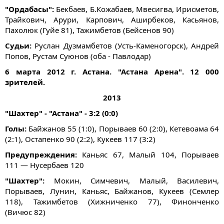
"Ордабасы":
Бекбаев, Б.Кожабаев, Мвесигва, Ирисметов,
Трайкович, Арури, Карпович, Аширбеков, Касьянов,
Пахолюк (Гуйе 81), Тажимбетов (Бейсенов 90)
Судьи:
Руслан Дузмамбетов (Усть-Каменогорск), Андрей
Попов, Рустам Суюнов (оба - Павлодар)
6 марта 2012 г. Астана. "Астана Арена". 12 000
зрителей.
2013
"Шахтер" - "Астана" - 3:2 (0:0)
Голы:
Байжанов 55 (1:0), Порываев 60 (2:0), Кетевоама 64
(2:1), Остапенко 90 (2:2), Кукеев 117 (3:2)
Предупреждения:
Каньяс 67, Малый 104, Порываев
111 — Нусербаев 120
"Шахтер":
Мокин, Симчевич, Малый, Василевич,
Порываев, Лунин, Каньяс, Байжанов, Кукеев (Семлер
118), Тажимбетов (Хижниченко 77), Финонченко
(Вичюс 82)