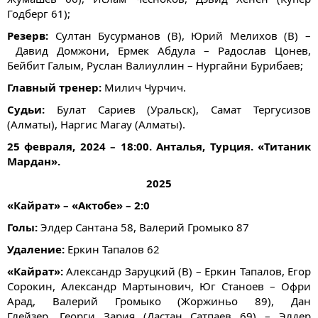
Годберг 61);
Резерв:
Cултан Бусурманов (В), Юрий Мелихов (В) –
Давид Домжони, Ермек Абдула – Радослав Цонев,
Бейбит Галым, Руслан Валиуллин – Нургайни Бурибаев;
Главный тренер:
Милич Чурчич.
Судьи:
Булат Сариев (Уральск), Самат Тергусизов
(Алматы), Наргис Магау (Алматы).
25 февраля, 2024 – 18:00. Анталья, Турция. «Титаник
Мардан».
2025
«Кайрат» – «Актобе» – 2:0
Голы:
Элдер Сантана 58, Валерий Громыко 87
Удаление:
Еркин Тапалов 62
«Кайрат»:
Александр Заруцкий (В) – Еркин Тапалов, Егор
Сорокин, Александр Мартынович, Юг Станоев – Офри
Арад, Валерий Громыко (Жоржиньо 89), Дан
Глейзер, Георги Зария (Дастан Сатпаев 69) – Элдер