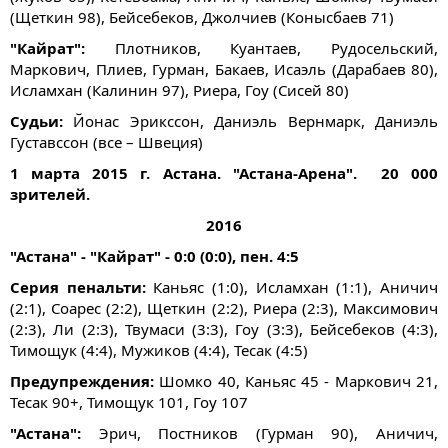
(Щеткин 98), Бейсебеков, Джолчиев (Конысбаев 71)
"Кайрат":
Плотников, Куантаев, Рудосельский,
Маркович, Плиев, Гурман, Бакаев, Исаэль (Дарабаев 80),
Исламхан (Калинин 97), Риера, Гоу (Сисей 80)
Судьи:
Йонас Эрикссон, Даниэль Вернмарк, Даниэль
Густавссон (все – Швеция)
1 марта 2015 г. Астана. "Астана-Арена". 20 000
зрителей.
2016
"Астана" - "Кайрат" - 0:0 (0:0), пен. 4:5
Серия пенальти:
Каньяс (1:0), Исламхан (1:1), Аничич
(2:1), Соарес (2:2), Щеткин (2:2), Риера (2:3), Максимович
(2:3), Ли (2:3), Твумаси (3:3), Гоу (3:3), Бейсебеков (4:3),
Тимощук (4:4), Мужиков (4:4), Тесак (4:5)
Предупреждения:
Шомко 40, Каньяс 45 - Маркович 21,
Тесак 90+, Тимощук 101, Гоу 107
"Астана":
Эрич, Постников (Гурман 90), Аничич,