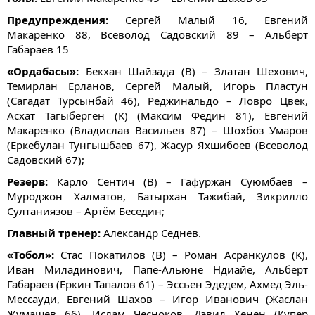
Предупреждения:
Сергей Малый 16, Евгений
Макаренко 88, Всеволод Садовский 89 – Альберт
Габараев 15
«Ордабасы»:
Бекхан Шайзада (В) – Златан Шехович,
Темирлан Ерланов, Сергей Малый, Игорь Пластун
(Сагадат Турсынбай 46), Реджинальдо – Ловро Цвек,
Асхат Тагыберген (К) (Максим Федин 81), Евгений
Макаренко (Владислав Васильев 87) – Шохбоз Умаров
(Еркебулан Тунгышбаев 67), Жасур Яхшибоев (Всеволод
Садовский 67);
Резерв:
Карло Сентич (В) – Гафуржан Суюмбаев –
Муроджон Халматов, Батырхан Тажибай, Зикрилло
Султаниязов – Артём Беседин;
Главный тренер:
Александр Седнев.
«Тобол»:
Стас Покатилов (В) – Роман Асранкулов (К),
Иван Миладинович, Папе-Альюне Ндиайе, Альберт
Габараев (Еркин Тапалов 61) – Эссьен Эдедем, Ахмед Эль-
Мессауди, Евгений Шахов – Игор Иванович (Жаслан
Жумашев 66), Ислам Чесноков, Дэвид Хенен (Купер