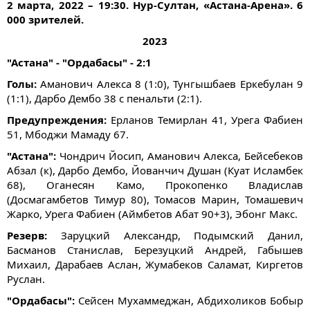
2 марта, 2022 – 19:30. Нур-Султан, «Астана-Арена». 6
000 зрителей.
2023
"Астана" - "Ордабасы" - 2:1
Голы:
Аманович Алекса 8 (1:0), Тунгышбаев Еркебулан 9
(1:1), Дарбо Дембо 38 с пенальти (2:1).
Предупреждения:
Ерланов Темирлан 41, Урега Фабиен
51, Мбоджи Мамаду 67.
"Астана":
Чондрич Йосип, Аманович Алекса, Бейсебеков
Абзал (к), Дарбо Дембо, Йованчич Душан (Куат Исламбек
68), Оганесян Камо, Прокопенко Владислав
(Досмагамбетов Тимур 80), Томасов Марин, Томашевич
Жарко, Урега Фабиен (Аймбетов Абат 90+3), Эбонг Макс.
Резерв:
Заруцкий Александр, Подымский Данил,
Басманов Станислав, Березуцкий Андрей, Габышев
Михаил, Дарабаев Аслан, Жумабеков Саламат, Киргетов
Руслан.
"Ордабасы":
Сейсен Мухаммеджан, Абдихоликов Бобыр