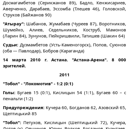
Досмагамбетов (Серикжанов 89), Бадло, Кенжисариев,
Аверченко, Дарабаев, Эссомба (Тлешев 46), Головской,
Струков (Байжанов 90)
"Атырау":
Шабанов, Жумабаев (Чуреев 87), Воротников,
Шумейко, Алиев, Седельников, Коструб, Мамонов
(Ларин 84), Зунунов, Пейкришвили, Татишев (Шакин 64)
Судьи:
Дузмамбетов (Усть-Каменогорск), Попов, Суюнов
(оба — Павлодар), Бобров (Караганда)
14 марта 2010 г. Астана. "Астана-Арена". 8 000
зрителей.
2011
"Тобол" - "Локомотив" - 1:2 (0:1)
Голы:
Бугаев 15 (0:1), Кислицын 54 (1:1), Бугаев 60 – с
пенальти (1:2)
Предупреждения:
Кучера 60, Богданов 62, Азовский 65,
Щептицький 85
"Тобол":
Петухов, Кислицын (Шептицький 72), Кучера,
Лотов (к), Овшинов, Юрин, Волков, Богданов, Куантаев,