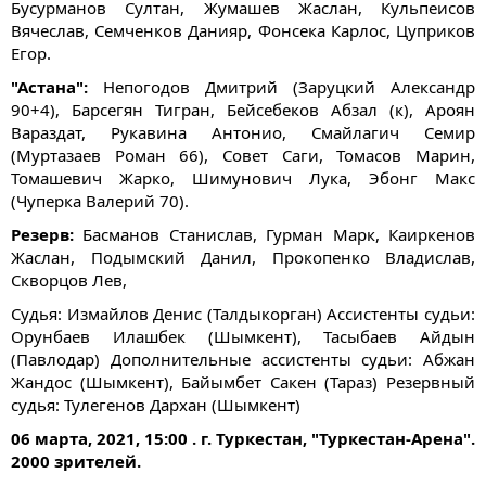
Бусурманов Султан, Жумашев Жаслан, Кульпеисов
Вячеслав, Семченков Данияр, Фонсека Карлос, Цуприков
Егор.
"Астана":
Непогодов Дмитрий (Заруцкий Александр
90+4), Барсегян Тигран, Бейсебеков Абзал (к), Ароян
Вараздат, Рукавина Антонио, Смайлагич Семир
(Муртазаев Роман 66), Совет Саги, Томасов Марин,
Томашевич Жарко, Шимунович Лука, Эбонг Макс
(Чуперка Валерий 70).
Резерв:
Басманов Станислав, Гурман Марк, Каиркенов
Жаслан, Подымский Данил, Прокопенко Владислав,
Скворцов Лев,
Судья: Измайлов Денис (Талдыкорган) Ассистенты судьи:
Орунбаев Илашбек (Шымкент), Тасыбаев Айдын
(Павлодар) Дополнительные ассистенты судьи: Абжан
Жандос (Шымкент), Байымбет Сакен (Тараз) Резервный
судья: Тулегенов Дархан (Шымкент)
06 марта, 2021, 15:00 . г. Туркестан, "Туркестан-Арена".
2000 зрителей.