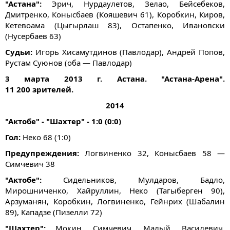
"Астана":
Эрич, Нурдаулетов, Зелао, Бейсебеков,
Дмитренко, Конысбаев (Кояшевич 61), Коробкин, Киров,
Кетевоама (Цыгырлаш 83), Остапенко, Ивановски
(Нусербаев 63)
Судьи:
Игорь Хисамутдинов (Павлодар), Андрей Попов,
Рустам Суюнов (оба — Павлодар)
3 марта 2013 г. Астана. "Астана-Арена".
11 200 зрителей.
2014
"Актобе" - "Шахтер" - 1:0 (0:0)
Гол:
Неко 68 (1:0)
Предупреждения:
Логвиненко 32, Конысбаев 58 —
Симчевич 38
"Актобе":
Сидельников, Мулдаров, Бадло,
Мирошниченко, Хайруллин, Неко (Тагыберген 90),
Арзуманян, Коробкин, Логвиненко, Гейнрих (Шабалин
89), Кападзе (Пизелли 72)
"Шахтер":
Мокин, Симчевич, Малый, Василевич,