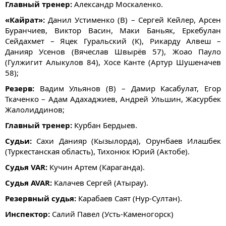
Главный тренер:
Александр Москаленко.
«Кайрат»:
Данил Устименко (В) – Сергей Кейлер, Арсен
Буранчиев, Виктор Васин, Маки Баньяк, Еркебулан
Сейдахмет – Яцек Гуральский (К), Рикарду Алвеш –
Данияр Усенов (Вячеслав Швырёв 57), Жоао Пауло
(Гулжигит Алыкулов 84), Хосе Канте (Артур Шушеначев
58);
Резерв:
Вадим Ульянов (В) – Дамир Касабулат, Егор
Ткаченко – Адам Адахаджиев, Андрей Ульшин, Жасурбек
Жалолиддинов;
Главный тренер:
Курбан Бердыев.
Судьи:
Сахи Данияр (Кызылорда), Орунбаев Илашбек
(Туркестанская область), Тихонюк Юрий (Актобе).
Судья VAR:
Кучин Артем (Караганда).
Судья AVAR:
Калачев Сергей (Атырау).
Резервный судья:
Карабаев Саят (Нур-Султан).
Инспектор:
Салий Павел (Усть-Каменогорск)