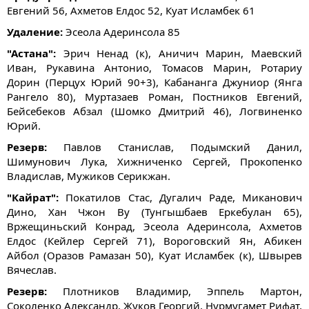
Евгений 56, Ахметов Елдос 52, Куат Исламбек 61
Удаление:
Эсеола Адеринсола 85
"Астана":
Эрич Ненад (к), Аничич Марин, Маевский
Иван, Рукавина Антонио, Томасов Марин, Ротариу
Дорин (Перцух Юрий 90+3), Кабананга Джуниор (Янга
Рангело 80), Муртазаев Роман, Постников Евгений,
Бейсебеков Абзал (Шомко Дмитрий 46), Логвиненко
Юрий.
Резерв:
Павлов Станислав, Подымский Данил,
Шимунович Лука, Хижниченко Сергей, Прокопенко
Владислав, Мужиков Серикжан.
"Кайрат":
Покатилов Стас, Дугалич Раде, Миканович
Дино, Хан Чжон Ву (Тунгышбаев Еркебулан 65),
Вржещиньский Конрад, Эсеола Адеринсола, Ахметов
Елдос (Кейлер Сергей 71), Вороговский Ян, Абикен
Айбол (Оразов Рамазан 50), Куат Исламбек (к), Швырев
Вячеслав.
Резерв:
Плотников Владимир, Эппель Мартон,
Соколенко Александр, Жуков Георгий, Нурмугамет Рифат,