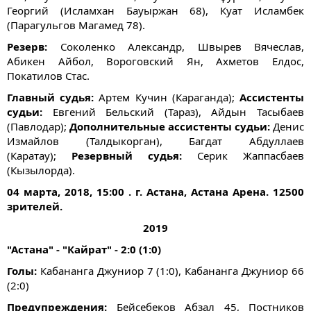
Георгий (Исламхан Бауыржан 68), Куат Исламбек
(Парагульгов Магамед 78).
Резерв:
Соколенко Александр, Швырев Вячеслав,
Абикен Айбол, Вороговский Ян, Ахметов Елдос,
Покатилов Стас.
Главный судья:
Артем Кучин (Караганда);
Ассистенты
судьи:
Евгений Бельский (Тараз), Айдын Тасыбаев
(Павлодар);
Дополнительные ассистенты судьи:
Денис
Измайлов (Талдыкорган), Багдат Абдуллаев
(Каратау);
Резервный судья:
Серик Жаппасбаев
(Кызылорда).
04 марта, 2018, 15:00 . г. Астана, Астана Арена. 12500
зрителей.
2019
"Астана" - "Кайрат" - 2:0 (1:0)
Голы:
Кабананга Джуниор 7 (1:0), Кабананга Джуниор 66
(2:0)
Предупреждения:
Бейсебеков Абзал 45, Постников