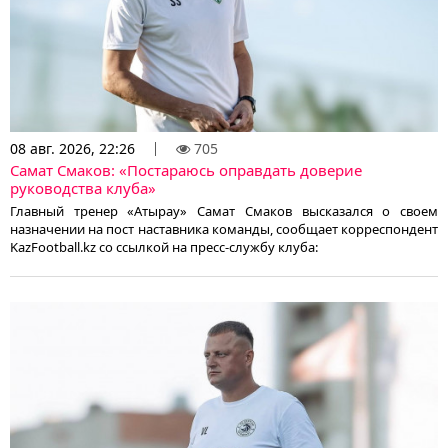
08 авг. 2026, 22:26
705
Самат Смаков: «Постараюсь оправдать доверие
руководства клуба»
Главный тренер «Атырау» Самат Смаков высказался о своем
назначении на пост наставника команды, сообщает корреспондент
KazFootball.kz со ссылкой на пресс-службу клуба: