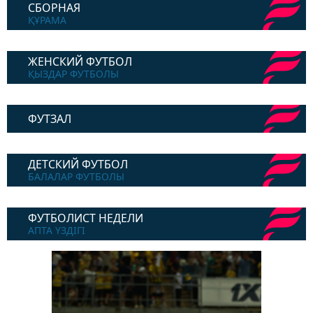
СБОРНАЯ
ҚҰРАМА
ЖЕНСКИЙ ФУТБОЛ
ҚЫЗДАР ФУТБОЛЫ
ФУТЗАЛ
ДЕТСКИЙ ФУТБОЛ
БАЛАЛАР ФУТБОЛЫ
ФУТБОЛИСТ НЕДЕЛИ
АПТА ҮЗДІГІ