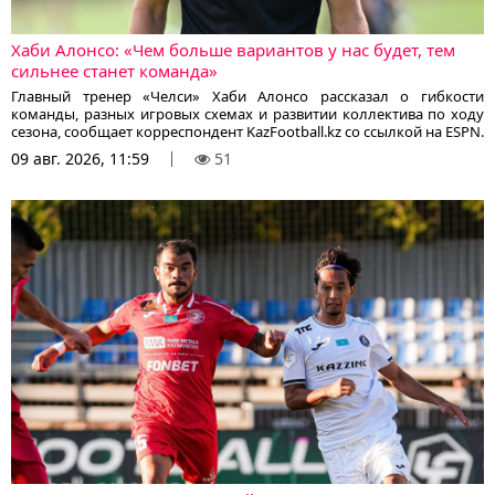
Хаби Алонсо: «Чем больше вариантов у нас будет, тем
сильнее станет команда»
Главный тренер «Челси» Хаби Алонсо рассказал о гибкости
команды, разных игровых схемах и развитии коллектива по ходу
сезона, сообщает корреспондент KazFootball.kz со ссылкой на ESPN.
09 авг. 2026, 11:59
51