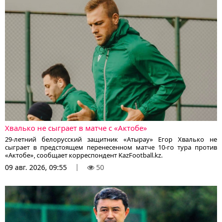
Хвалько не сыграет в матче с «Актобе»
29-летний белорусский защитник «Атырау» Егор Хвалько не
сыграет в предстоящем перенесенном матче 10-го тура против
«Актобе», сообщает корреспондент KazFootball.kz.
09 авг. 2026, 09:55
50