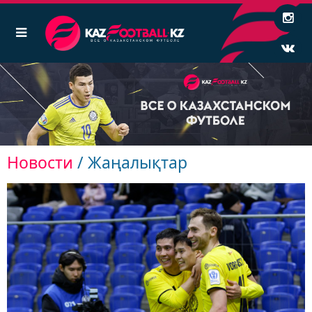
Новости
/ Жаңалықтар