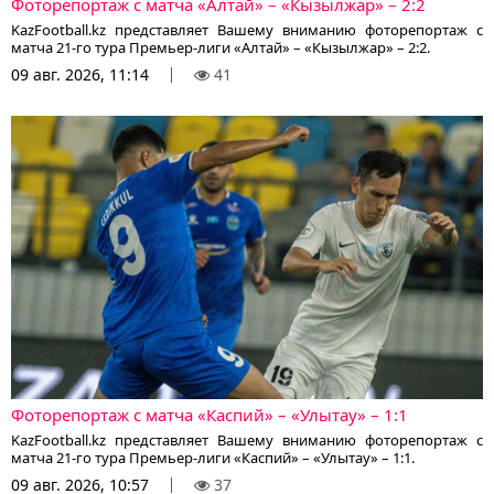
Фоторепортаж с матча «Алтай» – «Кызылжар» – 2:2
KazFootball.kz представляет Вашему вниманию фоторепортаж с
матча 21-го тура Премьер-лиги «Алтай» – «Кызылжар» – 2:2.
09 авг. 2026, 11:14
41
Фоторепортаж с матча «Каспий» – «Улытау» – 1:1
KazFootball.kz представляет Вашему вниманию фоторепортаж с
матча 21-го тура Премьер-лиги «Каспий» – «Улытау» – 1:1.
09 авг. 2026, 10:57
37