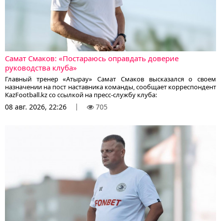
Самат Смаков: «Постараюсь оправдать доверие
руководства клуба»
Главный тренер «Атырау» Самат Смаков высказался о своем
назначении на пост наставника команды, сообщает корреспондент
KazFootball.kz со ссылкой на пресс-службу клуба:
08 авг. 2026, 22:26
705