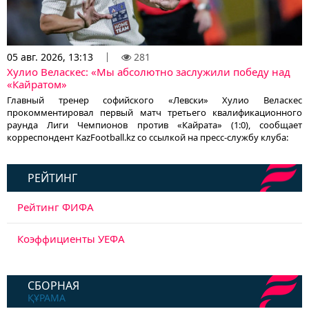
05 авг. 2026, 13:13
281
Хулио Веласкес: «Мы абсолютно заслужили победу над
«Кайратом»
Главный тренер софийского «Левски» Хулио Веласкес
прокомментировал первый матч третьего квалификационного
раунда Лиги Чемпионов против «Кайрата» (1:0), сообщает
корреспондент KazFootball.kz со ссылкой на пресс-службу клуба:
РЕЙТИНГ
Рейтинг ФИФА
Коэффициенты УЕФА
СБОРНАЯ
ҚҰРАМА