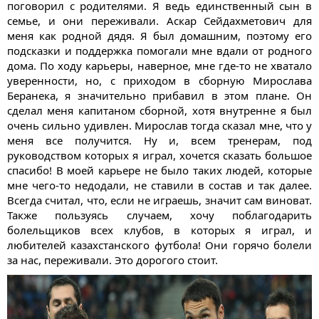
поговорил с родителями. Я ведь единственный сын в
семье, и они переживали. Аскар Сейдахметович для
меня как родной дядя. Я был домашним, поэтому его
подсказки и поддержка помогали мне вдали от родного
дома. По ходу карьеры, наверное, мне где-то не хватало
уверенности, но, с приходом в сборную Мирослава
Беранека, я значительно прибавил в этом плане. Он
сделал меня капитаном сборной, хотя внутренне я был
очень сильно удивлен. Мирослав тогда сказал мне, что у
меня все получится. Ну и, всем тренерам, под
руководством которых я играл, хочется сказать большое
спасибо! В моей карьере не было таких людей, которые
мне чего-то недодали, не ставили в состав и так далее.
Всегда считал, что, если не играешь, значит сам виноват.
Также пользуясь случаем, хочу поблагодарить
болельщиков всех клубов, в которых я играл, и
любителей казахстанского футбола! Они горячо болели
за нас, переживали. Это дорогого стоит.