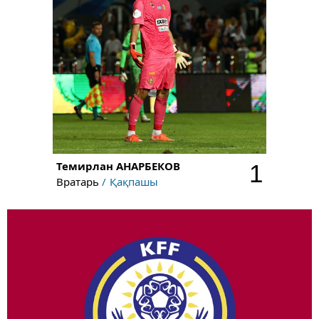
Темирлан
АНАРБЕКОВ
1
Вратарь
Қақпашы