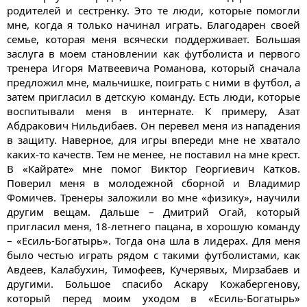
родителей и сестренку. Это те люди, которые помогли
мне, когда я только начинал играть. Благодарен своей
семье, которая меня всячески поддерживает. Большая
заслуга в моем становлении как футболиста и первого
тренера Игоря Матвеевича Романова, который сначала
предложил мне, мальчишке, поиграть с ними в футбол, а
затем пригласил в детскую команду. Есть люди, которые
воспитывали меня в интернате. К примеру, Азат
Абдракович Нильдибаев. Он перевел меня из нападения
в защиту. Наверное, для игры впереди мне не хватало
каких-то качеств. Тем не менее, не поставил на мне крест.
В «Кайрате» мне помог Виктор Георгиевич Катков.
Поверил меня в молодежной сборной и Владимир
Фомичев. Тренеры заложили во мне «физику», научили
другим вещам. Дальше – Дмитрий Огай, который
пригласил меня, 18-летнего пацана, в хорошую команду
– «Есиль-Богатырь». Тогда она шла в лидерах. Для меня
было честью играть рядом с такими футболистами, как
Авдеев, Калабухин, Тимофеев, Кучерявых, Мирзабаев и
другими. Большое спасибо Аскару Кожабергенову,
который перед моим уходом в «Есиль-Богатырь»