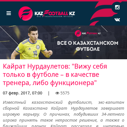
Кайрат Нурдаулетов: "Вижу себя
только в футболе – в качестве
тренера, либо функционера"
07 февр. 2017, 07:00
|
5575
Известный казахстанский футболист, экс-капитан
сборной Казахстана Кайрат Нурдаулетов завершает
игровую карьеру. О причинах, побудивших 34-летнего
игрока принять такое непростое решение, а также о
ближайших планах Кайрат рассказал в интервью