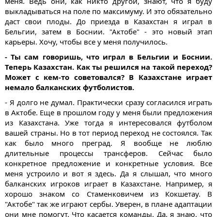
меня. Ведь они, как никто другой, знают, что я буду
выкладываться на поле по максимуму. И это обязательно
даст свои плоды. До приезда в Казахстан я играл в
Бельгии, затем в Боснии. "Актобе" - это новый этап
карьеры. Хочу, чтобы все у меня получилось.
- Ты сам говоришь, что играл в Бельгии и Боснии.
Теперь Казахстан. Как ты решился на такой переход?
Может с кем-то советовался? В Казахстане играет
немало балканских футболистов.
- Я долго не думал. Практически сразу согласился играть
в Актобе. Еще в прошлом году у меня были предложения
из Казахстана. Уже тогда я интересовался футболом
вашей страны. Но в тот период переход не состоялся. Так
как было много преград. Я вообще не люблю
длительные процессы трансферов. Сейчас было
конкретное предложение и конкретные условия. Все
меня устроило и вот я здесь. Да я слышал, что много
балканских игроков играет в Казахстане. Например, я
хорошо знаком со Стаменковичем из Кокшетау. В
"Актобе" так же играют сербы. Уверен, в плане адаптации
они мне помогут. Что касается команды. Да, я знаю, что