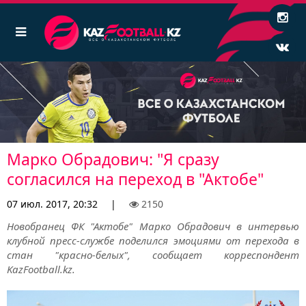
Марко Обрадович: "Я сразу
согласился на переход в "Актобе"
07 июл. 2017, 20:32
|
2150
Новобранец ФК "Актобе" Марко Обрадович в интервью
клубной пресс-службе поделился эмоциями от перехода в
стан "красно-белых", сообщает корреспондент
KazFootball.kz.