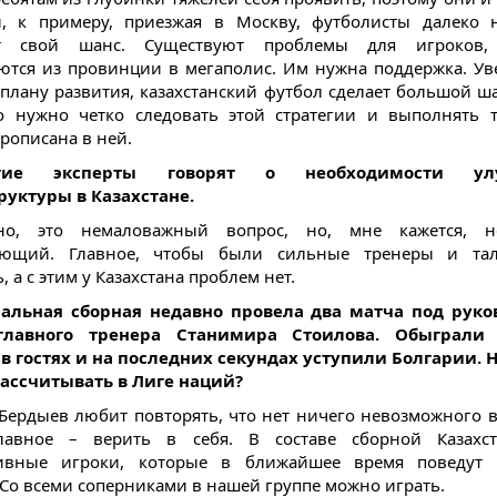
, к примеру, приезжая в Москву, футболисты далеко 
т свой шанс. Существуют проблемы для игроков,
ются из провинции в мегаполис. Им нужна поддержка. Уве
 плану развития, казахстанский футбол сделает большой ша
о нужно четко следовать этой стратегии и выполнять т
прописана в ней.
ие эксперты говорят о необходимости ул
уктуры в Казахстане.
но, это немаловажный вопрос, но, мне кажется, 
яющий. Главное, чтобы были сильные тренеры и тал
 а с этим у Казахстана проблем нет.
нальная сборная недавно провела два матча под руко
главного тренера Станимира Стоилова. Обыграли
в гостях и на последних секундах уступили Болгарии. 
ассчитывать в Лиге наций?
 Бердыев любит повторять, что нет ничего невозможного в
лавное – верить в себя. В составе сборной Казахст
тивные игроки, которые в ближайшее время поведут 
 Со всеми соперниками в нашей группе можно играть.