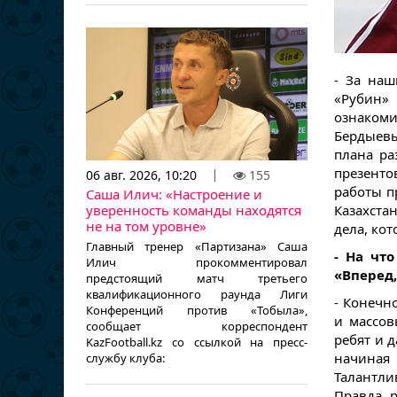
- За наш
«Рубин» 
ознаком
Бердыев
плана ра
презенто
06 авг. 2026, 10:20
155
работы п
Саша Илич: «Настроение и
уверенность команды находятся
Казахста
не на том уровне»
дела, ко
Главный тренер «Партизана» Саша
- На чт
Илич прокомментировал
«Вперед,
предстоящий матч третьего
квалификационного раунда Лиги
- Конечн
Конференций против «Тобыла»,
и массов
сообщает корреспондент
ребят и 
KazFootball.kz со ссылкой на пресс-
начиная
службу клуба:
Талантли
Правда, 