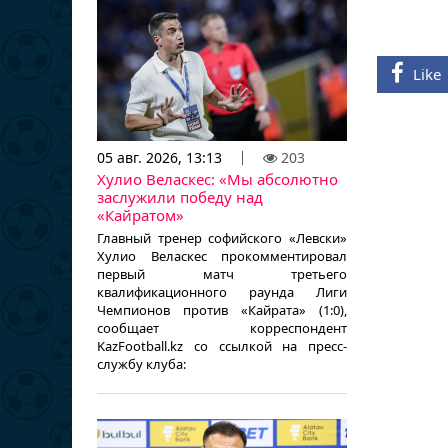
Like
05 авг. 2026, 13:13
203
Хулио Веласкес: «Мы абсолютно
заслужили победу над
«Кайратом»
Главный тренер софийского «Левски»
Хулио Веласкес прокомментировал
первый матч третьего
квалификационного раунда Лиги
Чемпионов против «Кайрата» (1:0),
сообщает корреспондент
KazFootball.kz со ссылкой на пресс-
службу клуба: