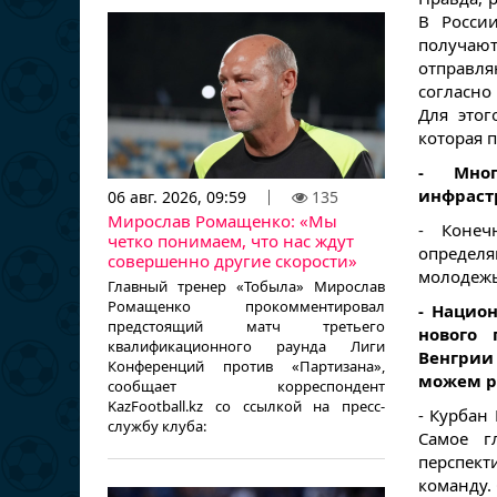
В России
получаю
отправля
согласно
Для этог
которая 
- Мног
инфрастр
06 авг. 2026, 09:59
135
Мирослав Ромащенко: «Мы
- Конеч
четко понимаем, что нас ждут
определ
совершенно другие скорости»
молодежь,
Главный тренер «Тобыла» Мирослав
Ромащенко прокомментировал
- Нацио
предстоящий матч третьего
нового 
квалификационного раунда Лиги
Венгрии 
Конференций против «Партизана»,
можем р
сообщает корреспондент
KazFootball.kz со ссылкой на пресс-
- Курбан
службу клуба:
Самое г
перспек
команду.