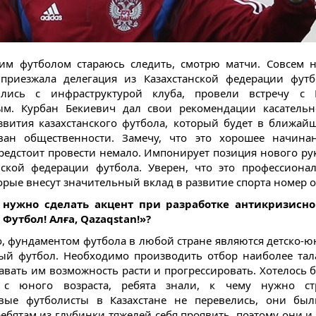
им футболом стараюсь следить, смотрю матчи. Совсем 
приезжала делегация из Казахстанской федерации фут
ились с инфраструктурой клуба, провели встречу с 
ым. Курбан Бекиевич дал свои рекомендации касательн
звития казахстанского футбола, который будет в ближай
ван общественности. Замечу, что это хорошее начина
редстоит провести немало. Импонирует позиция нового ру
нской федерации футбола. Уверен, что это профессиона
торые внесут значительный вклад в развитие спорта номер 
о нужно сделать акцент при разработке антикризисно
 Футбол! Алға, Qazaqstan!»?
о, фундаментом футбола в любой стране являются детско-
ый футбол. Необходимо производить отбор наиболее та
давать им возможность расти и прогрессировать. Хотелось б
 c юного возраста, ребята знали, к чему нужно стр
вые футболисты в Казахстане не перевелись, они был
ребятам из глубинки тяжелей себя проявить, поэтому они и 