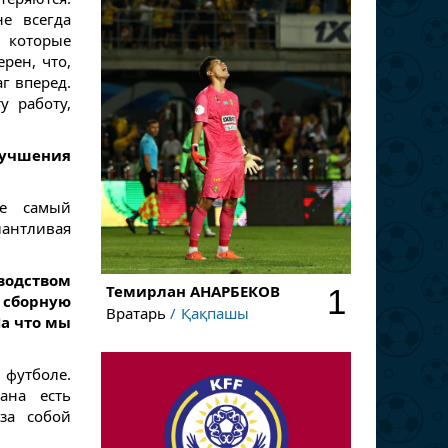
не всегда
 которые
рен, что,
г вперед.
у работу,
учшения
не самый
антливая
водством
Темирлан
АНАРБЕКОВ
1
 сборную
Вратарь
Қақпашы
На что мы
 футболе.
ана есть
за собой