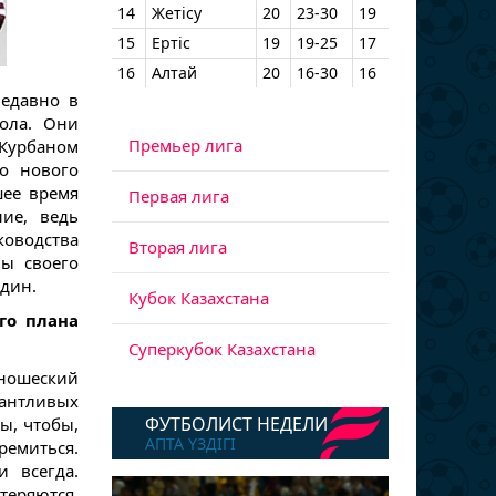
14
Жетісу
20
23-30
19
15
Ертіс
19
19-25
17
16
Алтай
20
16-30
16
недавно в
бола. Они
Премьер лига
Курбаном
о нового
шее время
Первая лига
ние, ведь
ководства
Вторая лига
лы своего
один.
Кубок Казахстана
го плана
Суперкубок Казахстана
юношеский
лантливых
ФУТБОЛИСТ НЕДЕЛИ
ы, чтобы,
АПТА ҮЗДІГІ
емиться.
и всегда.
теряются.