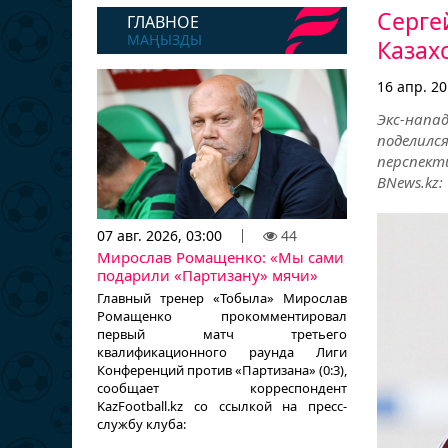
Серге
ГЛАВНОЕ
МАҢЫЗДЫ
Казах
16 апр. 20
Экс-напа
поделил
перспекти
BNews.kz:
07 авг. 2026, 03:00
44
Мирослав Ромащенко: «Мы сами
подарили «Партизану» мячи»
Главный тренер «Тобыла» Мирослав
Ромащенко прокомментировал
первый матч третьего
квалификационного раунда Лиги
Конференций против «Партизана» (0:3),
сообщает корреспондент
KazFootball.kz со ссылкой на пресс-
службу клуба: