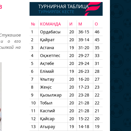
в
ТУРНИРНАЯ ТАБЛИЦА
ТУРНИРЛІК КЕСТЕ
№
КОМАНДА
И
М
О
1
Ордабасы
20
36-15
46
 Стукашов
2
Қайрат
20
39-14
45
 и о его
ссылкой на
3
Астана
19
31-20
35
4
Оқжетпес
20
29-27
33
5
Ақтөбе
20
29-24
31
6
Елімай
19
26-23
28
7
Ұлытау
20
16-20
27
8
Жеңіс
20
17-23
23
9
Қызылжар
20
23-28
22
10
Тобыл
20
21-28
22
11
Каспий
20
21-28
21
12
Қайсар
20
15-22
20
13
Атырау
19
14-18
19