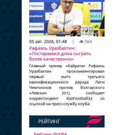
05 авг. 2026, 01:48
564
Рафаэль Уразбахтин:
«Постараемся дома сыграть
более качественно»
Главный тренер «Кайрата» Рафаэль
Уразбахтин прокомментировал
первый матч третьего
квалификационного раунда Лиги
Чемпионов против болгарского
«Левски» (0:1), сообщает
корреспондент KazFootball.kz со
ссылкой на пресс-службу клуба:
РЕЙТИНГ
Рейтинг ФИФА