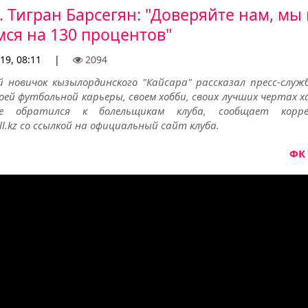
. Тигран Барсегян: "Доверяйте нам, мы 
мся на 130 процентов"
19, 08:11
|
2094
й новичок кызылординского "Кайсара" рассказал пресс-служб
оей футбольной карьеры, своем хобби, своих лучших чертах 
 обратился к болельщикам клуба, сообщает корре
ll.kz со ссылкой на официальный сайт клуба.
ФК 