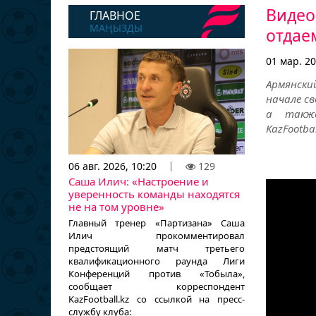
Видео
ГЛАВНОЕ
МАҢЫЗДЫ
отдае
01 мар. 20
Армянски
начале св
а также
KazFootba
06 авг. 2026, 10:20
129
Саша Илич: «Настроение и
уверенность команды находятся
не на том уровне»
Главный тренер «Партизана» Саша
Илич прокомментировал
предстоящий матч третьего
квалификационного раунда Лиги
Конференций против «Тобыла»,
сообщает корреспондент
KazFootball.kz со ссылкой на пресс-
службу клуба: