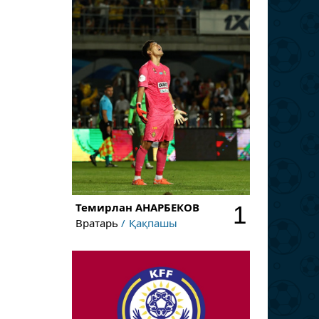
Темирлан
АНАРБЕКОВ
1
Вратарь
Қақпашы