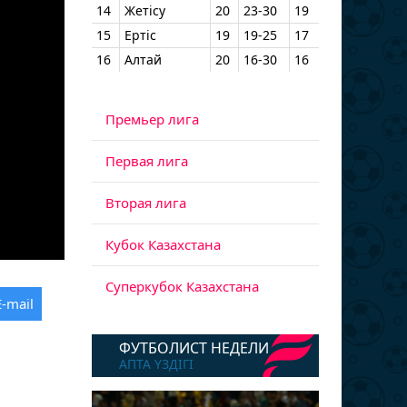
14
Жетісу
20
23-30
19
15
Ертіс
19
19-25
17
16
Алтай
20
16-30
16
Премьер лига
Первая лига
Вторая лига
Кубок Казахстана
Суперкубок Казахстана
E-mail
ФУТБОЛИСТ НЕДЕЛИ
АПТА ҮЗДІГІ