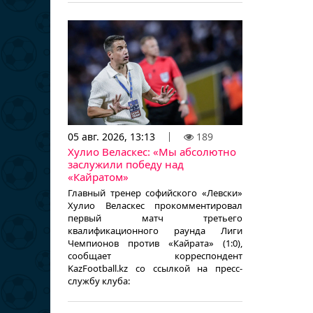
05 авг. 2026, 13:13
189
Хулио Веласкес: «Мы абсолютно
заслужили победу над
«Кайратом»
Главный тренер софийского «Левски»
Хулио Веласкес прокомментировал
первый матч третьего
квалификационного раунда Лиги
Чемпионов против «Кайрата» (1:0),
сообщает корреспондент
KazFootball.kz со ссылкой на пресс-
службу клуба: