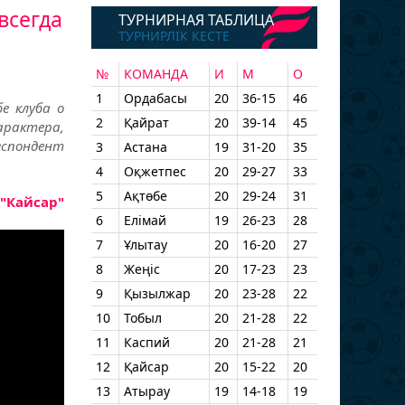
всегда
ТУРНИРНАЯ ТАБЛИЦА
ТУРНИРЛІК КЕСТЕ
№
КОМАНДА
И
М
О
1
Ордабасы
20
36-15
46
е клуба о
2
Қайрат
20
39-14
45
характера,
спондент
3
Астана
19
31-20
35
4
Оқжетпес
20
29-27
33
5
Ақтөбе
20
29-24
31
"Кайсар"
6
Елімай
19
26-23
28
7
Ұлытау
20
16-20
27
8
Жеңіс
20
17-23
23
9
Қызылжар
20
23-28
22
10
Тобыл
20
21-28
22
11
Каспий
20
21-28
21
12
Қайсар
20
15-22
20
13
Атырау
19
14-18
19