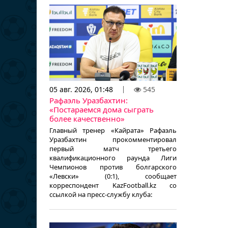
05 авг. 2026, 01:48
545
Рафаэль Уразбахтин:
«Постараемся дома сыграть
более качественно»
Главный тренер «Кайрата» Рафаэль
Уразбахтин прокомментировал
первый матч третьего
квалификационного раунда Лиги
Чемпионов против болгарского
«Левски» (0:1), сообщает
корреспондент KazFootball.kz со
ссылкой на пресс-службу клуба: