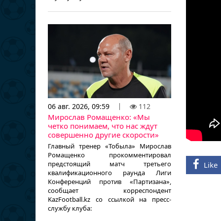
06 авг. 2026, 09:59
112
Мирослав Ромащенко: «Мы
четко понимаем, что нас ждут
совершенно другие скорости»
Главный тренер «Тобыла» Мирослав
Ромащенко прокомментировал
предстоящий матч третьего
Like
квалификационного раунда Лиги
Конференций против «Партизана»,
сообщает корреспондент
KazFootball.kz со ссылкой на пресс-
службу клуба: