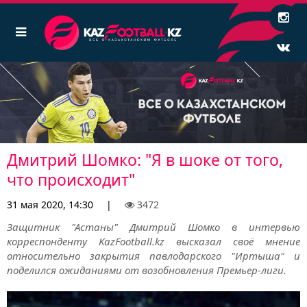
Дмитрий Шомко: "Я в шоке от того,
что происходит"
31 мая 2020, 14:30
|
3472
Защитник "Астаны" Дмитрий Шомко в интервью
корреспонденту KazFootball.kz высказал своё мнение
относительно закрытия павлодарского "Иртыша" и
поделился ожиданиями от возобновления Премьер-лиги.