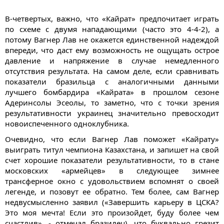
В-четвертых, важно, что «Кайрат» предпочитает играть
по схеме с двумя нападающими (часто это 4-4-2), а
потому Вагнер Лав не окажется единственной надеждой
впереди, что даст ему возможность не ощущать острое
давление и напряжение в случае немедленного
отсутствия результата. На самом деле, если сравнивать
показатели бразильца с аналогичными данными
лучшего бомбардира «Кайрата» в прошлом сезоне
Адеринсолы Эсеолы, то заметно, что с точки зрения
результативности украинец значительно превосходит
новоиспеченного одноклубника.
Очевидно, что если Вагнер Лав поможет «Кайрату»
выиграть титул чемпиона Казахстана, и запишет на свой
счет хорошие показатели результативности, то в стане
московских «армейцев» в следующее зимнее
трансферное окно с удовольствием вспомнят о своей
легенде, и позовут ее обратно. Тем более, сам Вагнер
недвусмысленно заявил («Завершить карьеру в ЦСКА?
Это моя мечта! Если это произойдет, буду более чем
счастлив», - отмечал бразилец), что буквально грезит