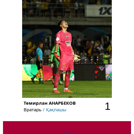
Темирлан
АНАРБЕКОВ
1
Вратарь
Қақпашы