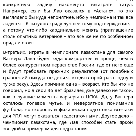
конкретную задачу наконец-то выиграть титул.
Например, если бы Лав оказался в «Астане», то это
выглядело бы куда непонятнее, ибо у чемпиона и так все
ладится – 6 титулов кряду лучшее тому подтверждение, -
а потому что-либо кардинально менять (приглашение
столь опытных ветеранов – это все же нечто особенное)
вряд ли стоит.
В-третьих, играть в чемпионате Казахстана для самого
Вагнера Лава будет куда комфортнее и проще, чем в
более конкурентном первенстве России, где от него еще
и будут требовать прежних результатов (от подобных
сравнений никуда не деться, входя второй раз в одну и
ту же реку). Здесь причина одна – возраст. Кто бы что не
говорил, но в свои 36 лет бразилец уже далеко не такой,
как в лучшие моменты карьеры в ЦСКА. Да, у Вагнера
осталось голевое чутье, и невероятное понимание
футбола, но скорость и физическая подготовка все-таки
для РПЛ могут оказаться недостаточными. Другое дело –
чемпионат Казахстана, где Лав способен стать яркой
звездой и примером для подражания.