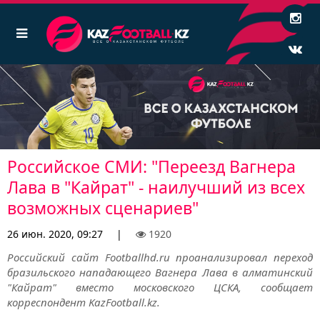
Российское СМИ: "Переезд Вагнера
Лава в "Кайрат" - наилучший из всех
возможных сценариев"
26 июн. 2020, 09:27
|
1920
Российский сайт Footballhd.ru проанализировал переход
бразильского нападающего Вагнера Лава в алматинский
"Кайрат" вместо московского ЦСКА, сообщает
корреспондент KazFootball.kz.