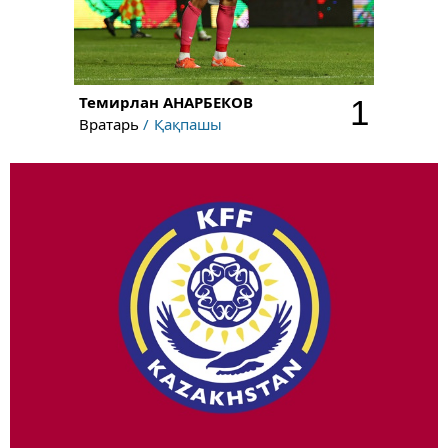
Темирлан
АНАРБЕКОВ
1
Вратарь
Қақпашы