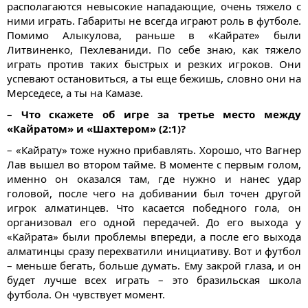
располагаются невысокие нападающие, очень тяжело с
ними играть. Габариты не всегда играют роль в футболе.
Помимо Алыкулова, раньше в «Кайрате» были
Литвиненко, Пехлеваниди. По себе знаю, как тяжело
играть против таких быстрых и резких игроков. Они
успевают остановиться, а ты еще бежишь, словно они на
Мерседесе, а ты на Камазе.
– Что скажете об игре за третье место между
«Кайратом» и «Шахтером» (2:1)?
– «Кайрату» тоже нужно прибавлять. Хорошо, что Вагнер
Лав вышел во втором тайме. В моменте с первым голом,
именно он оказался там, где нужно и нанес удар
головой, после чего на добивании был точен другой
игрок алматинцев. Что касается победного гола, он
организовал его одной передачей. До его выхода у
«Кайрата» были проблемы впереди, а после его выхода
алматинцы сразу перехватили инициативу. Вот и футбол
– меньше бегать, больше думать. Ему закрой глаза, и он
будет лучше всех играть – это бразильская школа
футбола. Он чувствует момент.