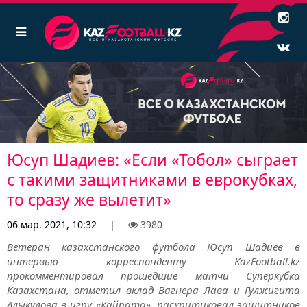
Юсуп Шадиев: «Если «Тобол» сыграет
с такими защитниками в еврокубках,
то сразу же вылетит»
06 мар. 2021, 10:32
|
3980
Ветеран казахстанского футбола Юсуп Шадиев в
интервью корреспонденту KazFootball.kz
прокомментировал прошедшие матчи Суперкубка
Казахстана, отметил вклад Вагнера Лава и Гулжигита
Алыкулова в игру «Кайрата», раскритиковал защитников