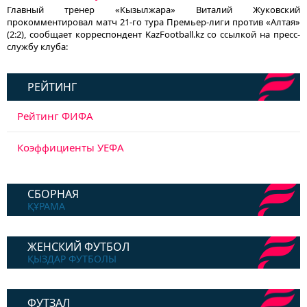
Главный тренер «Кызылжара» Виталий Жуковский
прокомментировал матч 21-го тура Премьер-лиги против «Алтая»
(2:2), сообщает корреспондент KazFootball.kz со ссылкой на пресс-
службу клуба:
РЕЙТИНГ
Рейтинг ФИФА
Коэффициенты УЕФА
СБОРНАЯ
ҚҰРАМА
ЖЕНСКИЙ ФУТБОЛ
ҚЫЗДАР ФУТБОЛЫ
ФУТЗАЛ