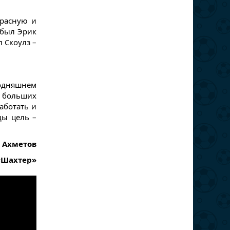
красную и
 был Эрик
 Скоулз –
годняшнем
 больших
аботать и
ды цель –
 Ахметов
«Шахтер»