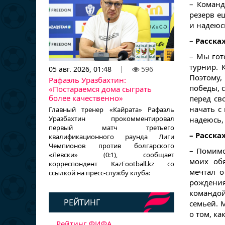
– Команд
резерв е
и надеюс
– Расска
– Мы гот
турнир. 
05 авг. 2026, 01:48
596
Поэтому,
Рафаэль Уразбахтин:
победы, с
«Постараемся дома сыграть
более качественно»
перед св
начать с
Главный тренер «Кайрата» Рафаэль
Уразбахтин прокомментировал
надеюсь,
первый матч третьего
– Расска
квалификационного раунда Лиги
Чемпионов против болгарского
– Помимо
«Левски» (0:1), сообщает
моих обя
корреспондент KazFootball.kz со
мечтал о
ссылкой на пресс-службу клуба:
рождения
командо
РЕЙТИНГ
семьей. 
о том, к
Рейтинг ФИФА