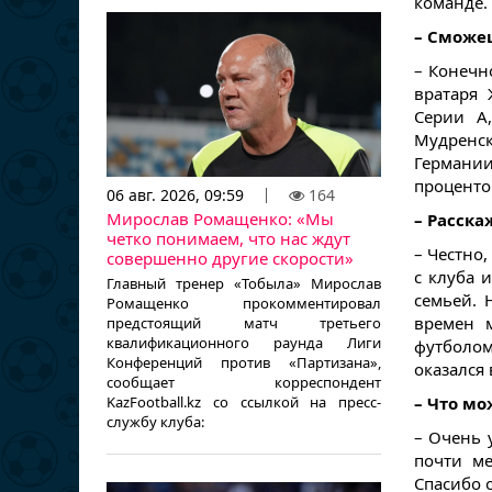
команде.
– Сможе
– Конечн
вратаря 
Серии А
Мудренск
Германи
проценто
06 авг. 2026, 09:59
164
Мирослав Ромащенко: «Мы
– Расска
четко понимаем, что нас ждут
– Честно
совершенно другие скорости»
с клуба 
Главный тренер «Тобыла» Мирослав
семьей. 
Ромащенко прокомментировал
времен м
предстоящий матч третьего
квалификационного раунда Лиги
футболом
Конференций против «Партизана»,
оказался 
сообщает корреспондент
KazFootball.kz со ссылкой на пресс-
– Что мо
службу клуба:
– Очень 
почти ме
Спасибо 