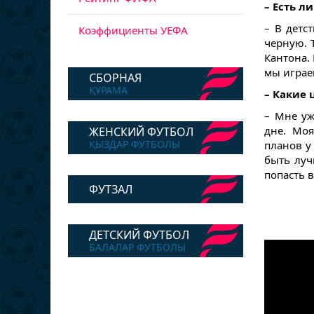
– Есть л
– В детс
Коэффициенты УЕФА
черную. 
Кантона.
мы играе
СБОРНАЯ
ҚҰРАМА
– Какие 
– Мне уж
дне. Мо
ЖЕНСКИЙ ФУТБОЛ
ҚЫЗДАР ФУТБОЛЫ
планов у
быть луч
попасть в
ФУТЗАЛ
ДЕТСКИЙ ФУТБОЛ
БАЛАЛАР ФУТБОЛЫ