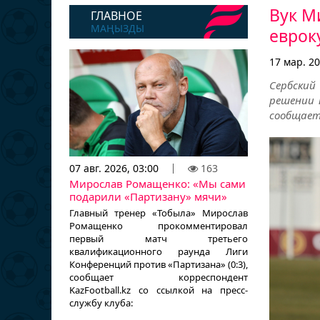
Вук М
ГЛАВНОЕ
МАҢЫЗДЫ
еврок
17 мар. 20
Сербский
решении 
сообщает 
07 авг. 2026, 03:00
163
Мирослав Ромащенко: «Мы сами
подарили «Партизану» мячи»
Главный тренер «Тобыла» Мирослав
Ромащенко прокомментировал
первый матч третьего
квалификационного раунда Лиги
Конференций против «Партизана» (0:3),
сообщает корреспондент
KazFootball.kz со ссылкой на пресс-
службу клуба: