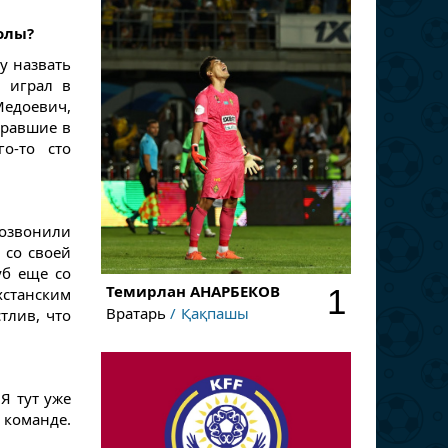
олы?
у назвать
, играл в
едоевич,
гравшие в
о-то сто
позвонили
 со своей
уб еще со
Темирлан
АНАРБЕКОВ
1
хстанским
Вратарь
Қақпашы
тлив, что
Я тут уже
 команде.