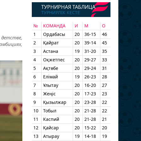
ТУРНИРНАЯ ТАБЛИЦА
ТУРНИРЛІК КЕСТЕ
№
КОМАНДА
И
М
О
1
Ордабасы
20
36-15
46
 детстве,
2
Қайрат
20
39-14
45
амбициях,
3
Астана
19
31-20
35
4
Оқжетпес
20
29-27
33
5
Ақтөбе
20
29-24
31
6
Елімай
19
26-23
28
7
Ұлытау
20
16-20
27
8
Жеңіс
20
17-23
23
9
Қызылжар
20
23-28
22
10
Тобыл
20
21-28
22
11
Каспий
20
21-28
21
12
Қайсар
20
15-22
20
13
Атырау
19
14-18
19