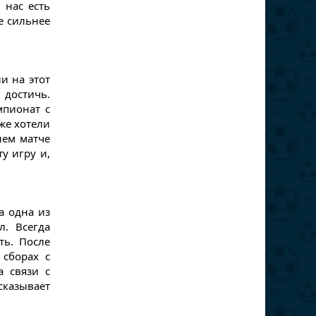
 нас есть
е сильнее
и на этот
 достичь.
мпионат с
оже хотели
нем матче
у игру и,
а одна из
л. Всегда
ть. После
 сборах с
 связи с
сказывает