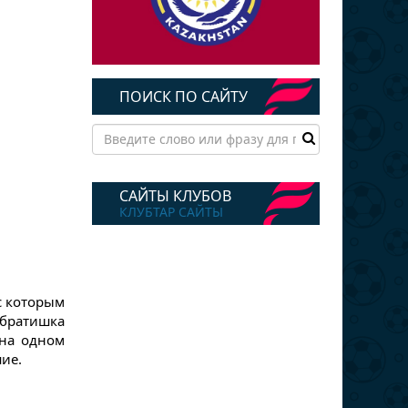
ПОИСК ПО САЙТУ
САЙТЫ КЛУБОВ
КЛУБТАР САЙТЫ
с которым
братишка
 на одном
шие.