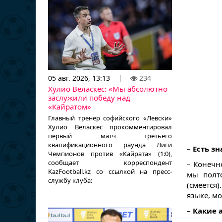
05 авг. 2026, 13:13
234
Хулио Веласкес: «Мы абсолютно
заслужили победу над
«Кайратом»
Главный тренер софийского «Левски»
Хулио Веласкес прокомментировал
первый матч третьего
квалификационного раунда Лиги
– Есть з
Чемпионов против «Кайрата» (1:0),
сообщает корреспондент
– Конечн
KazFootball.kz со ссылкой на пресс-
мы полт
службу клуба:
(смеется
языке, мо
– Какие