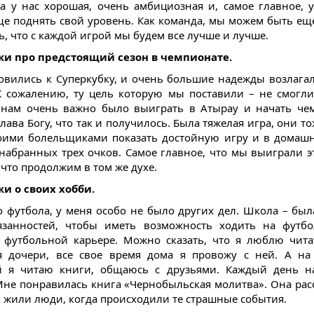
а у нас хорошая, очень амбициозная и, самое главное, у
ще поднять свой уровень. Как команда, мы можем быть ещ
ь, что с каждой игрой мы будем все лучше и лучше.
жи про предстоящий сезон в чемпионате.
овились к Суперкубку, и очень большие надежды возлагал
К сожалению, ту цель которую мы поставили – не смогли
 нам очень важно было выиграть в Атырау и начать че
лава Богу, что так и получилось. Была тяжелая игра, они т
оими болельщиками показать достойную игру и в домаш
 набранных трех очков. Самое главное, что мы выиграли эт
 что продолжим в том же духе.
жи о своих хобби.
 футбола, у меня особо не было других дел. Школа – был
занностей, чтобы иметь возможность ходить на футбо
 футбольной карьере. Можно сказать, что я люблю чита
 дочери, все свое время дома я провожу с ней. А на
й я читаю книги, общаюсь с друзьями. Каждый день на
Мне понравилась книга «Чернобыльская молитва». Она рас
ак жили люди, когда происходили те страшные события.