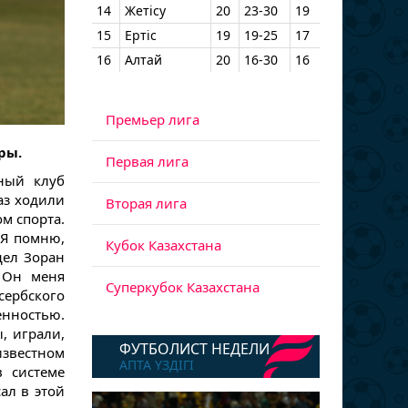
14
Жетісу
20
23-30
19
15
Ертіс
19
19-25
17
16
Алтай
20
16-30
16
Премьер лига
ры.
Первая лига
ный клуб
аз ходили
Вторая лига
ом спорта.
 Я помню,
Кубок Казахстана
дел Зоран
. Он меня
Суперкубок Казахстана
ербского
енностью.
, играли,
ФУТБОЛИСТ НЕДЕЛИ
известном
АПТА ҮЗДІГІ
в системе
ал в этой