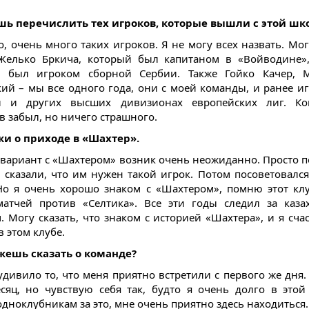
шь перечислить тех игроков, которые вышли с этой шк
о, очень много таких игроков. Я не могу всех назвать. Мог
Желько Бркича, который был капитаном в «Войводине»
, был игроком сборной Сербии. Также Гойко Качер, М
ий – мы все одного года, они с моей команды, и ранее и
и и других высших дивизионах европейских лиг. Ког
в забыл, но ничего страшного.
жи о приходе в «Шахтер».
, вариант с «Шахтером» возник очень неожиданно. Просто 
и сказали, что им нужен такой игрок. Потом посоветовался
Но я очень хорошо знаком с «Шахтером», помню этот кл
атчей против «Селтика». Все эти годы следил за каза
. Могу сказать, что знаком с историей «Шахтера», и я счас
в этом клубе.
жешь сказать о команде?
удивило то, что меня приятно встретили с первого же дня. 
сяц, но чувствую себя так, будто я очень долго в этой
одноклубникам за это, мне очень приятно здесь находиться.