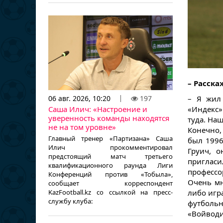
– Расска
06 авг. 2026, 10:20
197
–
Я жил
Саша Илич: «Настроение и
«Индекс»
уверенность команды находятся
туда. Наш
не на том уровне»
Конечно,
Главный тренер «Партизана» Саша
был 1996
Илич прокомментировал
Груич, о
предстоящий матч третьего
приглас
квалификационного раунда Лиги
профессо
Конференций против «Тобыла»,
Очень мн
сообщает корреспондент
KazFootball.kz со ссылкой на пресс-
либо игр
службу клуба:
футбольн
«Войводи