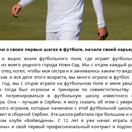
жи о своих первых шагах в футболе, начале своей карье
 и вырос возле футбольного поля, где играет футболь
 из моего родного города Нови-Сад. Мы с отцом каждый р
 отец хотел, чтобы моя сестра и я занимались каким-то вид
 как и все дети этого возраста, мы много играли в футбол.
 год, мы с отцом играли на футбольном поле и меня уви
н тогда был игроком и тренером по совместительству
ил потренироваться в футбольную школу известного с
ра. Она – лучшая в Сербии, я могу сказать об этом с увер
ого игроков, которые начинали с этой футбольной школы
ают в сборной Сербии. Эта школа работала при большом и 
ом клубе «Войводина». С 12 лет я уже начал играть 
ны» и свой первый профессиональный контракт я подпис