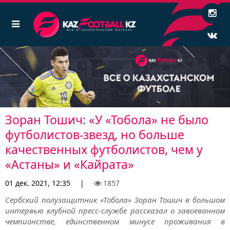
Зоран Тошич: «У «Тобола» не было
футболистов-звезд, но больше
качественных футболистов, чем у
«Астаны» и «Кайрата»
01 дек. 2021, 12:35
|
1857
Сербский полузащитник «Тобола» Зоран Тошич в большом
интервью клубной пресс-службе рассказал о завоеванном
чемпионстве, единственном минусе проживания в