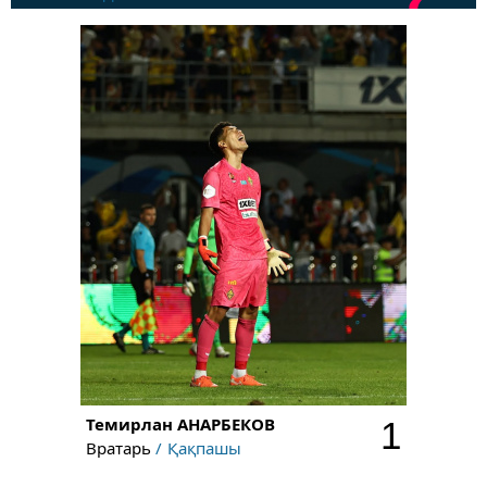
Темирлан
АНАРБЕКОВ
1
Вратарь
Қақпашы