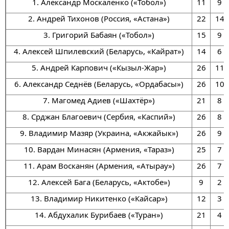
1. Александр Москаленко («Тобол»)
11
9
2. Андрей Тихонов (Россия, «Астана»)
22
14
3. Григорий Бабаян («Тобол»)
15
9
4. Алексей Шпилевский (Беларусь, «Кайрат»)
14
6
5. Андрей Карпович («Кызыл-Жар»)
26
11
6. Александр Седнёв (Беларусь, «Ордабасы»)
26
10
7. Магомед Адиев («Шахтёр»)
21
8
8. Срджан Благоевич (Сербия, «Каспий»)
26
8
9. Владимир Мазяр (Украина, «Акжайык»)
26
9
10. Вардан Минасян (Армения, «Тараз»)
25
7
11. Арам Восканян (Армения, «Атырау»)
26
7
12. Алексей Бага (Беларусь, «Актобе»)
9
2
13. Владимир Никитенко («Кайсар»)
12
3
14. Абдухалик Бурибаев («Туран»)
21
4