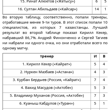
15. Ринат Алюетов («Жетысу»)
6
5
16. Султан Абильдаев («Кайсар»)
14
1
Во вторую таблицу, соответственно, попали тренеры,
отработавшие менее 9-ти туров. В этот список попали 10
специалистов, из которых 7 казахстанцы. Лучший
результат во второй таблице показал Кирилл Кекер,
набравший 86,7%. Андрей Финонченко и Сергей Тагиев
ни набрали ни одного очка, но они отработали всего по
одному матчу.
тренер
И
В
1. Кирилл Кекер («Кайрат»)
5
4
2. Нуркен Мазбаев («Астана»)
4
3
3. Курбан Бердыев (Россия, «Кайрат»)
7
4
4. Вахид Масудов («Актобе»)
5
3
5. Владимир Муханов (Россия, «Актобе»)
7
3
6. Куаныш Кабдулов («Туран»)
5
1