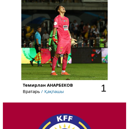
Темирлан
АНАРБЕКОВ
1
Вратарь
Қақпашы