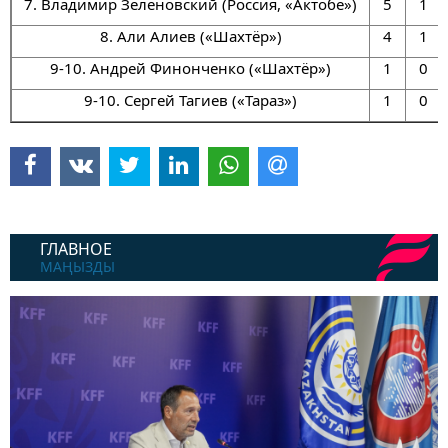
7. Владимир Зеленовский (Россия, «Актобе»)
5
1
8. Али Алиев («Шахтёр»)
4
1
9-10. Андрей Финонченко («Шахтёр»)
1
0
9-10. Сергей Тагиев («Тараз»)
1
0
ГЛАВНОЕ
МАҢЫЗДЫ