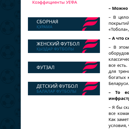
Коэффициенты УЕФА
– Можно 
– В цело
СБОРНАЯ
покрытий
ҚҰРАМА
«Тобола»,
– А что 
ЖЕНСКИЙ ФУТБОЛ
– В этом
ҚЫЗДАР ФУТБОЛЫ
оборудова
классиче
все есть
ФУТЗАЛ
для трен
богатых 
Беларуси
ДЕТСКИЙ ФУТБОЛ
БАЛАЛАР ФУТБОЛЫ
– То е
инфраст
– Я бы ск
все кома
Как заме
условия, 