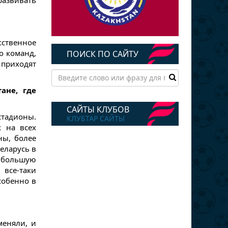
развивать
сственное
о команд,
ПОИСК ПО САЙТУ
а приходят
ане, где
САЙТЫ КЛУБОВ
стадионы.
КЛУБТАР САЙТЫ
х на всех
ны, более
еларусь в
о большую
 все-таки
собенно в
еняли, и