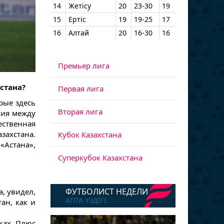
14
Жетісу
20
23-30
19
15
Ертіс
19
19-25
17
16
Алтай
20
16-30
16
Премьер лига
стана?
Первая лига
орые здесь
Вторая лига
ния между
твенная
азахстана.
Кубок Казахстана
«Астана»,
Суперкубок Казахстана
ФУТБОЛИСТ НЕДЕЛИ
а, увидел,
АПТА ҮЗДІГІ
ан, как и
ках. Плюс