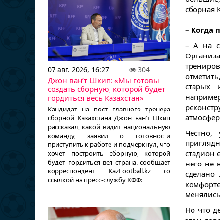
сборная К
– Когда 
– А на с
Организ
тренировк
07 авг. 2026, 16:27
304
отметить
Джон ван’т Шкип: «Мы готовы
старых 
создать сборную, которой будет
например
гордиться весь Казахстан»
реконстр
Кандидат на пост главного тренера
атмосфер
сборной Казахстана Джон ван’т Шкип
рассказал, какой видит национальную
Честно,
команду, заявил о готовности
приглядн
приступить к работе и подчеркнул, что
стадион 
хочет построить сборную, которой
будет гордиться вся страна, сообщает
него не 
корреспондент KazFootball.kz со
сделано 
ссылкой на пресс-службу КФФ:
комфорт
менялись
Но что де