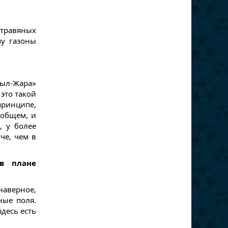
 травяных
чу газоны
зыл-Жара»
 это такой
принципе,
 общем, и
, у более
че, чем в
в плане
 наверное,
ные поля.
десь есть