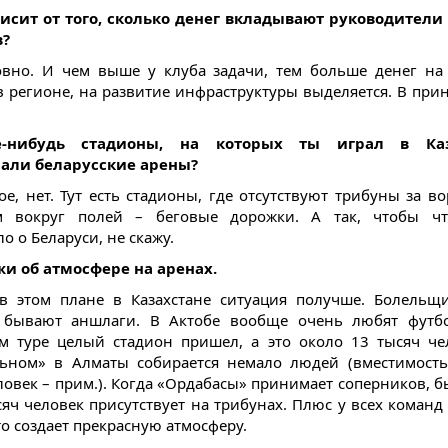
висит от того, сколько денег вкладывают руководители
в?
овно. И чем выше у клуба задачи, тем больше денег на
в регионе, на развитие инфраструктуры выделяется. В прин
е-нибудь стадионы, на которых ты играл в Каза
али беларусские арены?
ое, нет. Тут есть стадионы, где отсутствуют трибуны за во
м вокруг полей – беговые дорожки. А так, чтобы чт
о о Беларуси, не скажу.
жи об атмосфере на аренах.
в этом плане в Казахстане ситуация получше. Болельщ
, бывают аншлаги. В Актобе вообще очень любят футбо
м туре целый стадион пришел, а это около 13 тысяч че
ьном» в Алматы собирается немало людей (вместимост
ловек – прим.). Когда «Ордабасы» принимает соперников, бы
сяч человек присутствует на трибунах. Плюс у всех команд 
то создает прекрасную атмосферу.