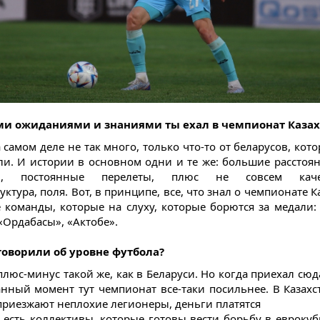
ими ожиданиями и знаниями ты ехал в чемпионат Казах
 самом деле не так много, только что-то от беларусов, кот
ли. И истории в основном одни и те же: большие расстоя
ми, постоянные перелеты, плюс не совсем качес
ктура, поля. Вот, в принципе, все, что знал о чемпионате К
 команды, которые на слуху, которые борются за медали: 
«Ордабасы», «Актобе».
 говорили об уровне футбола?
плюс-минус такой же, как в Беларуси. Но когда приехал сюд
анный момент тут чемпионат все-таки посильнее. В Казахст
приезжают неплохие легионеры, деньги платятся
 есть коллективы, которые готовы вести борьбу в еврокуб