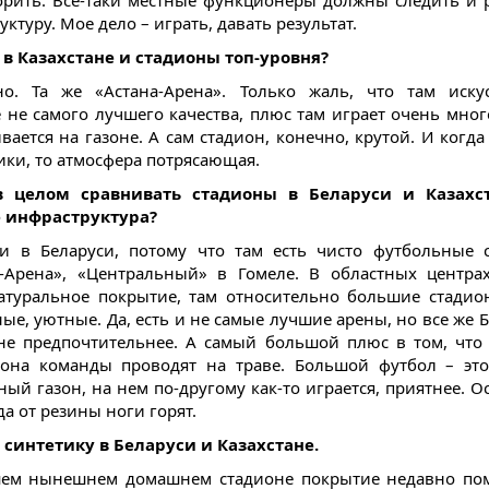
орить. Все-таки местные функционеры должны следить и 
ктуру. Мое дело – играть, давать результат.
ь в Казахстане и стадионы топ-уровня?
о. Та же «Астана-Арена». Только жаль, что там иску
 не самого лучшего качества, плюс там играет очень мног
вается на газоне. А сам стадион, конечно, крутой. И когд
ки, то атмосфера потрясающая.
в целом сравнивать стадионы в Беларуси и Казахст
 инфраструктура?
ки в Беларуси, потому что там есть чисто футбольные 
-Арена», «Центральный» в Гомеле. В областных центра
атуральное покрытие, там относительно большие стадио
ые, уютные. Да, есть и не самые лучшие арены, но все же Б
не предпочтительнее. А самый большой плюс в том, чт
зона команды проводят на траве. Большой футбол – это
ный газон, на нем по-другому как-то играется, приятнее. О
да от резины ноги горят.
 синтетику в Беларуси и Казахстане.
шем нынешнем домашнем стадионе покрытие недавно пом