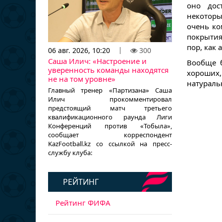
оно дос
некоторы
очень ко
покрытия
пор, как 
06 авг. 2026, 10:20
300
Саша Илич: «Настроение и
Вообще б
уверенность команды находятся
хороших
не на том уровне»
натураль
Главный тренер «Партизана» Саша
Илич прокомментировал
предстоящий матч третьего
квалификационного раунда Лиги
Конференций против «Тобыла»,
сообщает корреспондент
KazFootball.kz со ссылкой на пресс-
службу клуба:
РЕЙТИНГ
Рейтинг ФИФА