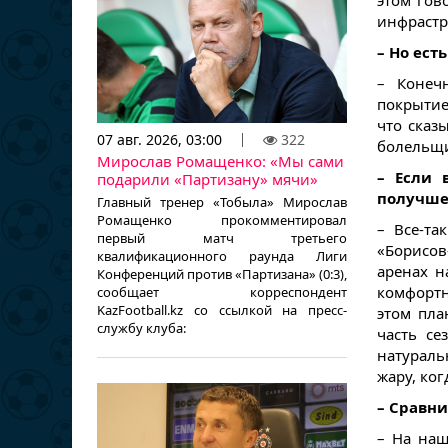
этом гов
инфрастру
– Но ест
– Конечн
покрытие
что сказы
07 авг. 2026, 03:00
322
болельщи
Мирослав Ромащенко: «Мы сами
– Если 
подарили «Партизану» мячи»
получше
Главный тренер «Тобыла» Мирослав
Ромащенко прокомментировал
– Все-та
первый матч третьего
«Борисов
квалификационного раунда Лиги
аренах н
Конференций против «Партизана» (0:3),
комфортн
сообщает корреспондент
KazFootball.kz со ссылкой на пресс-
этом пла
службу клуба:
часть се
натураль
жару, ког
– Сравни
– На на