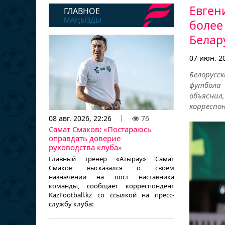
Евген
ГЛАВНОЕ
МАҢЫЗДЫ
более
Белар
07 июн. 20
Белорусс
футбола 
объяснил
корреспон
08 авг. 2026, 22:26
76
Самат Смаков: «Постараюсь
оправдать доверие
руководства клуба»
Главный тренер «Атырау» Самат
Смаков высказался о своем
назначении на пост наставника
команды, сообщает корреспондент
KazFootball.kz со ссылкой на пресс-
службу клуба: