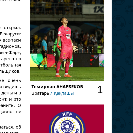
е открыл.
еларуси:
у все-таки
тадионов,
ыл-Жар»,
 арена на
утбольная
ельщиков.
не очень
Темирлан
АНАРБЕКОВ
 и видишь
1
 деньги в
Вратарь
Қақпашы
нт. И это
ранить. О
давно не
ваться, об