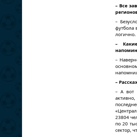
– Все за
регионо
– Безусл
футбола 
логично.
– Каки
напомин
– Наверн
основно
напомнил
– Расска
– А вот 
активно
последне
«Централ
23804 че
по 20 ты
сектор, ч