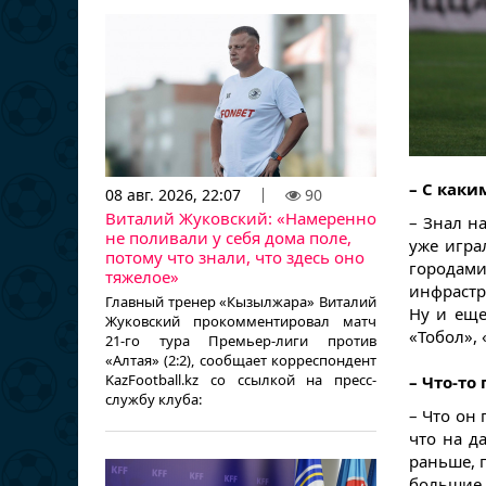
– С как
08 авг. 2026, 22:07
90
Виталий Жуковский: «Намеренно
– Знал на
не поливали у себя дома поле,
уже игра
потому что знали, что здесь оно
города
тяжелое»
инфрастру
Главный тренер «Кызылжара» Виталий
Ну и еще
Жуковский прокомментировал матч
«Тобол», 
21-го тура Премьер-лиги против
«Алтая» (2:2), сообщает корреспондент
KazFootball.kz со ссылкой на пресс-
– Что-то
службу клуба:
– Что он 
что на д
раньше, 
большие,