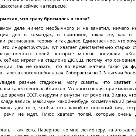
азахстана сейчас на подъеме.
приехал, что сразу бросилось в глаза?
амом деле ничего необычного и не заметил, ничего н
ация дел в командах, в принципе, такая же, как в Б
и, расписания, теория и так далее. Единственное, что хоч
, это инфраструктура. Тут хватает действительно старых с
искусственных полей, которые многое повидали. «Кыз
, сейчас играет на стадионе ДЮСШ, потому что основная
укции. Так не сказать, что во время матчей такая уж ф
а – арена совсем небольшая. Собирается по 2-3 тысячи бол
 увидев разные стадионы, могу сказать, что хватает 
ых и качественных объектов. Условно говоря, приезжаешь
еще времен СССР, снаружи и внутри нет ремонта. Видно, что
вкладывались, максимум какой-нибудь косметический ремо
лишь для того, чтобы хоть какой-то внешний вид сох
е речи не идет. Плюс хватает полей, которые очень 
.
лать – как есть. Наверное, не мне, легионеру, на это жало