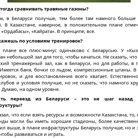
тогда сравнивать травяные газоны?
м, в Беларуси получше, тем более там намного больше
. В Казахстане, наверное, в положительном плане отме
 «Ордабасы», «Кайрата». В принципе, все.
скажешь по условиям тренировок?
 плане все плюс-минус одинаково с Беларусью. У «Кы
н небольшой зал для того, чтобы качаться. Не сказать, что
ский тренажерный зал, как в Беларуси, но для работы, в 
. Имеется баня, бочки со льдом, компрессионные штаны. В
ировок, и для восстановления всего хватает. Естественно
клубов и условия получше, но не сказать, что намного кру
. Думаю, на одном уровне.
сть переезд из Беларуси – это не шаг назад 
руктуры?
азал, что если взять ресурсы и возможности Казахстана, то,
нды могли бы иметь хорошие стадионы, более качествен
тил выше, в плане инфраструктуры Беларусь получше, но и з
чтобы развиваться и играть.