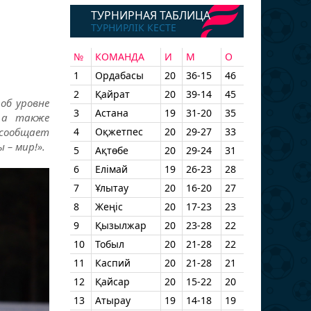
ТУРНИРНАЯ ТАБЛИЦА
ТУРНИРЛІК КЕСТЕ
№
КОМАНДА
И
М
О
1
Ордабасы
20
36-15
46
2
Қайрат
20
39-14
45
об уровне
3
Астана
19
31-20
35
, а также
 сообщает
4
Оқжетпес
20
29-27
33
 – мир!».
5
Ақтөбе
20
29-24
31
6
Елімай
19
26-23
28
7
Ұлытау
20
16-20
27
8
Жеңіс
20
17-23
23
9
Қызылжар
20
23-28
22
10
Тобыл
20
21-28
22
11
Каспий
20
21-28
21
12
Қайсар
20
15-22
20
13
Атырау
19
14-18
19