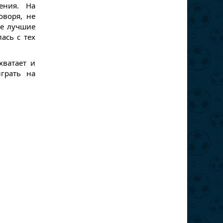
ения. На
оворя, не
не лучшие
ась с тех
хватает и
грать на