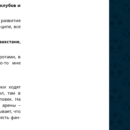
 клубов и
 развитие
ципе, все
хстане,
ротами, в
о-то мне
ики ходят
л, там в
ловек. На
ь арены –
вает, что
есть фан-