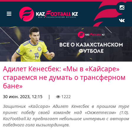
Адилет Кенесбек: «Мы в «Кайсаре»
стараемся не думать о трансферном
бане»
30 июн. 2023, 12:15
|
1222
Защитник «Кайсара» Адилет Кенесбек в прошлом туре
принес победу своей команде над «Окжетпесом» (1:0).
KazFootball.kz предлагает небольшое интервью с автором
победного гола кызылординцев.