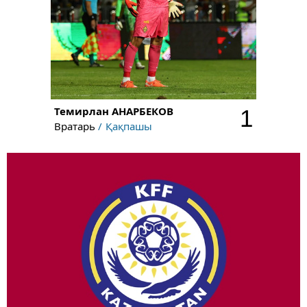
Темирлан
АНАРБЕКОВ
1
Вратарь
Қақпашы