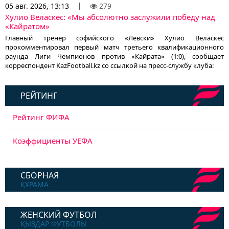
05 авг. 2026, 13:13
279
Хулио Веласкес: «Мы абсолютно заслужили победу над
«Кайратом»
Главный тренер софийского «Левски» Хулио Веласкес
прокомментировал первый матч третьего квалификационного
раунда Лиги Чемпионов против «Кайрата» (1:0), сообщает
корреспондент KazFootball.kz со ссылкой на пресс-службу клуба:
РЕЙТИНГ
Рейтинг ФИФА
Коэффициенты УЕФА
СБОРНАЯ
ҚҰРАМА
ЖЕНСКИЙ ФУТБОЛ
ҚЫЗДАР ФУТБОЛЫ