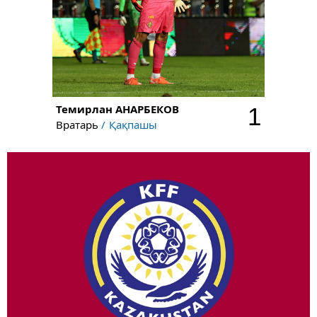
Темирлан
АНАРБЕКОВ
1
Вратарь
Қақпашы