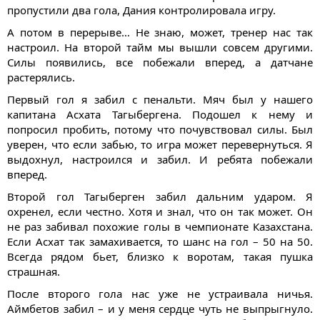
пропустили два гола, Дания контролировала игру.
А потом в перерыве… Не знаю, может, тренер нас так
настроил. На второй тайм мы вышли совсем другими.
Силы появились, все побежали вперед, а датчане
растерялись.
Первый гол я забил с пенальти. Мяч был у нашего
капитана Асхата Тагыбергена. Подошел к нему и
попросил пробить, потому что почувствовал силы. Был
уверен, что если забью, то игра может перевернуться. Я
выдохнул, настроился и забил. И ребята побежали
вперед.
Второй гол Тагыберген забил дальним ударом. Я
охренел, если честно. Хотя и знал, что он так может. Он
не раз забивал похожие голы в чемпионате Казахстана.
Если Асхат так замахивается, то шанс на гол – 50 на 50.
Всегда рядом бьет, близко к воротам, такая пушка
страшная.
После второго гола нас уже не устраивала ничья.
Аймбетов забил – и у меня сердце чуть не выпрыгнуло.