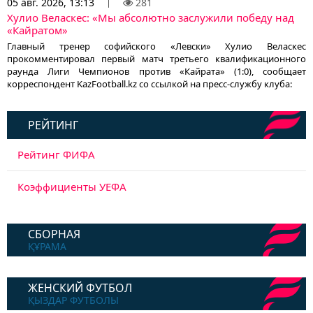
05 авг. 2026, 13:13
281
Хулио Веласкес: «Мы абсолютно заслужили победу над
«Кайратом»
Главный тренер софийского «Левски» Хулио Веласкес
прокомментировал первый матч третьего квалификационного
раунда Лиги Чемпионов против «Кайрата» (1:0), сообщает
корреспондент KazFootball.kz со ссылкой на пресс-службу клуба:
РЕЙТИНГ
Рейтинг ФИФА
Коэффициенты УЕФА
СБОРНАЯ
ҚҰРАМА
ЖЕНСКИЙ ФУТБОЛ
ҚЫЗДАР ФУТБОЛЫ