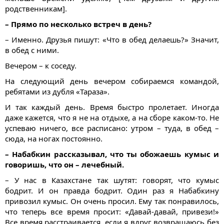
родственникам].
– Прямо по несколько встреч в день?
– Именно. Друзья пишут: «Что в обед делаешь?» Значит,
в обед с ними.
Вечером – к соседу.
На следующий день вечером собираемся командой,
ребятами из дубля «Тараза».
И так каждый день. Время быстро пролетает. Иногда
даже кажется, что я не на отдыхе, а на сборе каком-то. Не
успеваю ничего, все расписано: утром – туда, в обед –
сюда, на ногах постоянно.
– Набабкин
рассказывал
, что ты обожаешь кумыс и
говоришь, что он – лечебный.
– У нас в Казахстане так шутят: говорят, что кумыс
бодрит. И он правда бодрит. Один раз я Набабкину
привозил кумыс. Он очень просил. Ему так понравилось,
что теперь все время просит: «Давай-давай, привези!»
Все время расстраивается, если я вдруг возвращаюсь без