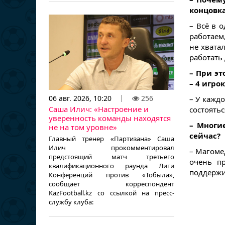
концовка
– Всё в 
работаем
не хвата
работать 
– При эт
– 4 игро
06 авг. 2026, 10:20
256
– У кажд
Саша Илич: «Настроение и
состоять
уверенность команды находятся
– Многи
не на том уровне»
сейчас?
Главный тренер «Партизана» Саша
Илич прокомментировал
– Магоме
предстоящий матч третьего
очень п
квалификационного раунда Лиги
поддержи
Конференций против «Тобыла»,
сообщает корреспондент
KazFootball.kz со ссылкой на пресс-
службу клуба: