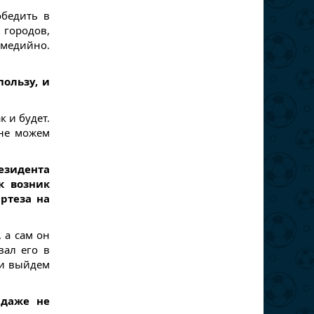
обедить в
 городов,
медийно.
пользу, и
к и будет.
 не можем
зидента
к возник
артеза на
 а сам он
вал его в
сли выйдем
 даже не