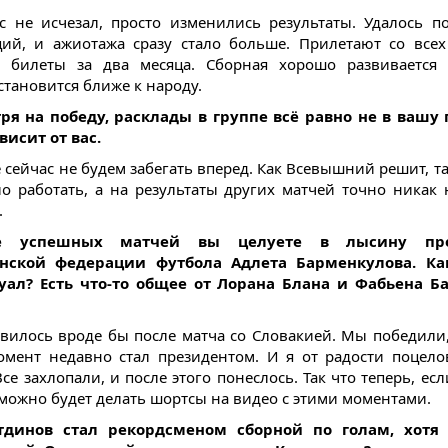
с не исчезал, просто изменились результаты. Удалось п
ий, и ажиотажа сразу стало больше. Прилетают со всех
т билеты за два месяца. Сборная хорошо развивается 
становится ближе к народу.
ря на победу, расклады в группе всё равно не в вашу 
висит от вас.
 сейчас не будем забегать вперед. Как Всевышний решит, та
о работать, а на результаты других матчей точно никак
.
е успешных матчей вы целуете в лысину пре
анской федерации футбола Адлета Барменкулова. Ка
уал? Есть что-то общее от Лорана Блана и Фабьена Б
явилось вроде бы после матча со Словакией. Мы победили,
омент недавно стал президентом. И я от радости поцело
се захлопали, и после этого понеслось. Так что теперь, е
 можно будет делать шортсы на видео с этими моментами.
тдинов стал рекордсменом сборной по голам, хотя