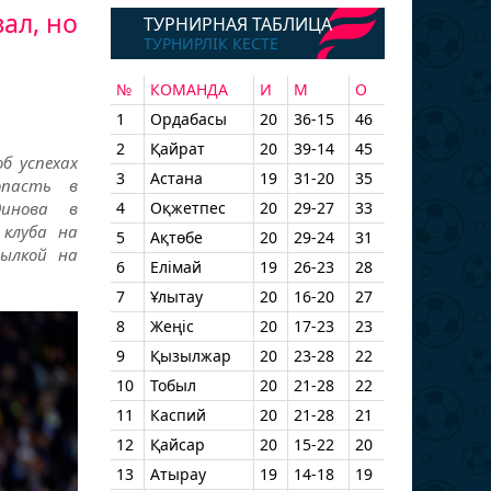
ал, но
ТУРНИРНАЯ ТАБЛИЦА
ТУРНИРЛІК КЕСТЕ
№
КОМАНДА
И
М
О
1
Ордабасы
20
36-15
46
2
Қайрат
20
39-14
45
б успехах
3
Астана
19
31-20
35
опасть в
динова в
4
Оқжетпес
20
29-27
33
 клуба на
5
Ақтөбе
20
29-24
31
сылкой на
6
Елімай
19
26-23
28
7
Ұлытау
20
16-20
27
8
Жеңіс
20
17-23
23
9
Қызылжар
20
23-28
22
10
Тобыл
20
21-28
22
11
Каспий
20
21-28
21
12
Қайсар
20
15-22
20
13
Атырау
19
14-18
19