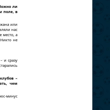
Можно ли
м поле, в
джана или
вляли нас
е место, а
 Никто не
– и сразу
старались
клубов –
ать, чем
плюс-минус