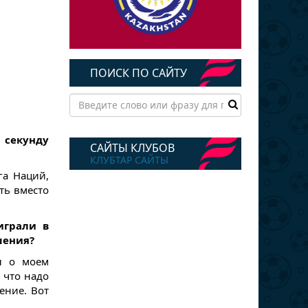
ПОИСК ПО САЙТУ
 секунду
САЙТЫ КЛУБОВ
КЛУБТАР САЙТЫ
га Наций,
ть вместо
играли в
шения?
л о моем
 что надо
ение. Вот