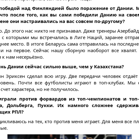
 победой над Финляндией было поражение от Дании. 
 что после того, как вы сами победили Данию на свое
ене они настраивались на вас совсем по-другому?
о. До этого нас никто не признавал. Даже тренеры Азербай
, с которыми мы встречались в Лиге Наций, заранее отпра
нее место. В итоге Беларусь сама отправилась на последне
 на первое. Сейчас нашу сборную наоборот все хвалят.
 к нам несерьёзно.
ень Дании сейчас сильно выше, чем у Казахстана?
ин Эриксен сделал всю игру. Две передачи человек отдаёт 
овень. Почти все футболисты играют в топ-клубах. Мы 
 счет характера, но не получилось.
играли против форвардов из топ-чемпионатов и топ-
а, Дольберга, Пукки. Их намного сложнее сдержив
щих РПЛ?
цикливаюсь на тех, кто против меня играет. Для меня все 
ые.