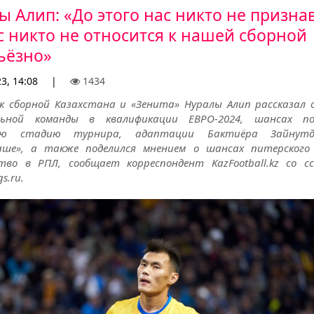
ы Алип: «До этого нас никто не признав
с никто не относится к нашей сборной
ьёзно»
23, 14:08
|
1434
 сборной Казахстана и «Зенита» Нуралы Алип рассказал о
льной команды в квалификации ЕВРО-2024, шансах п
ую стадию турнира, адаптации Бактиёра Зайнут
ше», а также поделился мнением о шансах питерского
тво в РПЛ, сообщает корреспондент KazFootball.kz со с
s.ru.