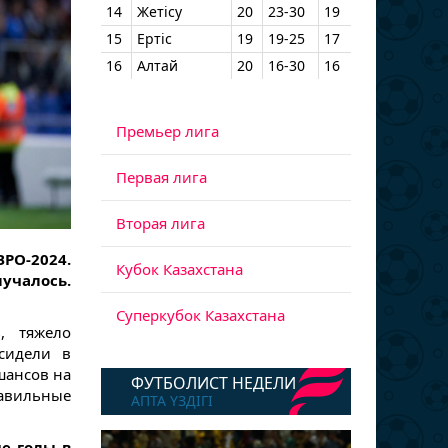
14
Жетісу
20
23-30
19
15
Ертіс
19
19-25
17
16
Алтай
20
16-30
16
Премьер лига
Первая лига
Вторая лига
РО-2024.
Кубок Казахстана
учалось.
Суперкубок Казахстана
, тяжело
сидели в
шансов на
ФУТБОЛИСТ НЕДЕЛИ
равильные
АПТА ҮЗДІГІ
е голы в