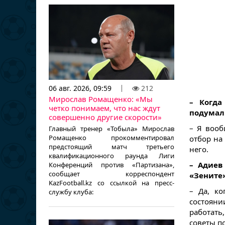
06 авг. 2026, 09:59
212
Мирослав Ромащенко: «Мы
– Когда
четко понимаем, что нас ждут
подумали
совершенно другие скорости»
– Я вооб
Главный тренер «Тобыла» Мирослав
Ромащенко прокомментировал
отбор на
предстоящий матч третьего
него.
квалификационного раунда Лиги
– Адиев
Конференций против «Партизана»,
сообщает корреспондент
«Зените»
KazFootball.kz со ссылкой на пресс-
– Да, к
службу клуба:
состояни
работать
советы п