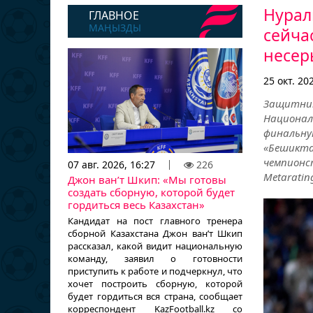
Нурал
ГЛАВНОЕ
МАҢЫЗДЫ
сейча
несер
25 окт. 20
Защитник
Национа
финальн
«Бешикта
чемпионс
07 авг. 2026, 16:27
226
Metarating
Джон ван’т Шкип: «Мы готовы
создать сборную, которой будет
гордиться весь Казахстан»
Кандидат на пост главного тренера
сборной Казахстана Джон ван’т Шкип
рассказал, какой видит национальную
команду, заявил о готовности
приступить к работе и подчеркнул, что
хочет построить сборную, которой
будет гордиться вся страна, сообщает
корреспондент KazFootball.kz со