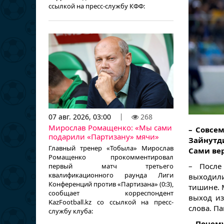
ссылкой на пресс-службу КФФ:
07 авг. 2026, 03:00
268
Мирослав Ромащенко: «Мы сами
– Совсе
подарили «Партизану» мячи»
Зайнутд
Главный тренер «Тобыла» Мирослав
Сами вер
Ромащенко прокомментировал
– После
первый матч третьего
квалификационного раунда Лиги
выходил
Конференций против «Партизана» (0:3),
тишине. 
сообщает корреспондент
выход из
KazFootball.kz со ссылкой на пресс-
слова. П
службу клуба:
– Почем