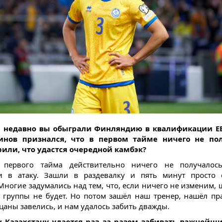
м недавно вы обыграли Финляндию в квалификации ЕВ
инов признался, что в первом тайме ничего не пол
или, что удастся очередной камбэк?
 первого тайма действительно ничего не получалось
и в атаку. Зашли в раздевалку и пять минут просто 
Многие задумались над тем, что, если ничего не изменим, 
 группы не будет. Но потом зашёл наш тренер, нашёл п
ацаны завелись, и нам удалось забить дважды.
у Казахстану удается раз за разом забивать важнейши