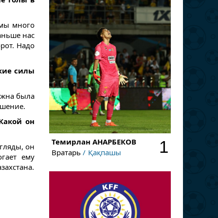
 мы много
аньше нас
рот. Надо
ежие силы
лжна была
ешение.
Какой он
Темирлан
АНАРБЕКОВ
1
гляды, он
Вратарь
Қақпашы
гает ему
захстана.