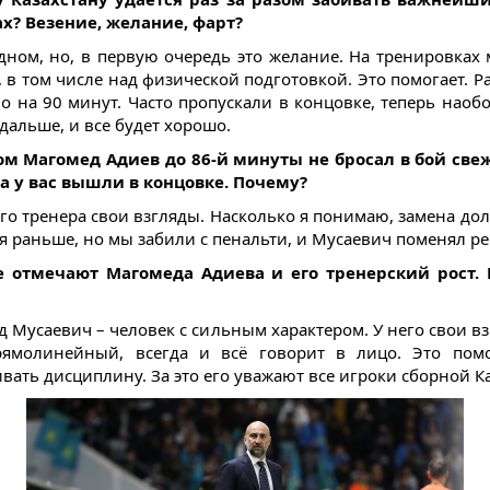
х? Везение, желание, фарт?
одном, но, в первую очередь это желание. На тренировках
, в том числе над физической подготовкой. Это помогает. Р
ло на 90 минут. Часто пропускали в концовке, теперь наобо
дальше, и все будет хорошо.
ом Магомед Адиев до 86-й минуты не бросал в бой св
ка у вас вышли в концовке. Почему?
ого тренера свои взгляды. Насколько я понимаю, замена до
ся раньше, но мы забили с пенальти, и Мусаевич поменял р
е отмечают Магомеда Адиева и его тренерский рост. 
д Мусаевич – человек с сильным характером. У него свои вз
рямолинейный, всегда и всё говорит в лицо. Это помо
вать дисциплину. За это его уважают все игроки сборной Ка