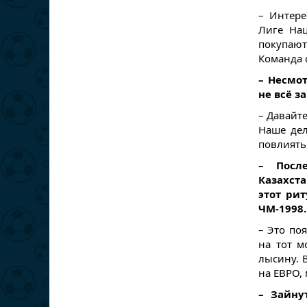
– Интере
Лиге Нац
покупаю
Команда 
– Несмот
не всё за
– Давайте
Наше дел
повлиять
– Посл
Казахст
этот рит
ЧМ-1998.
– Это по
на тот м
лысину. В
на ЕВРО,
– Зайну