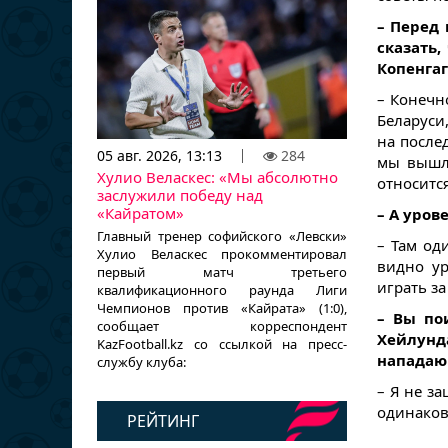
– Перед
сказать,
Копенгаг
– Конечн
Беларуси
на послед
05 авг. 2026, 13:13
284
мы вышли
Хулио Веласкес: «Мы абсолютно
относится
заслужили победу над
«Кайратом»
– А уров
Главный тренер софийского «Левски»
– Там од
Хулио Веласкес прокомментировал
видно ур
первый матч третьего
играть за
квалификационного раунда Лиги
Чемпионов против «Кайрата» (1:0),
– Вы по
сообщает корреспондент
Хейлунд
KazFootball.kz со ссылкой на пресс-
нападаю
службу клуба:
– Я не за
одинаков
РЕЙТИНГ