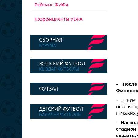
Рейтинг ФИФА
Коэффициенты УЕФА
СБОРНАЯ
ҚҰРАМА
ЖЕНСКИЙ ФУТБОЛ
ҚЫЗДАР ФУТБОЛЫ
– Посл
ФУТЗАЛ
Финлянд
– К нам 
потеряно
ДЕТСКИЙ ФУТБОЛ
Никаких 
БАЛАЛАР ФУТБОЛЫ
– Наско
стадион
сказать,