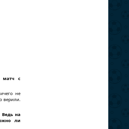
 матч с
ничего не
о верили.
 Ведь на
Можно ли