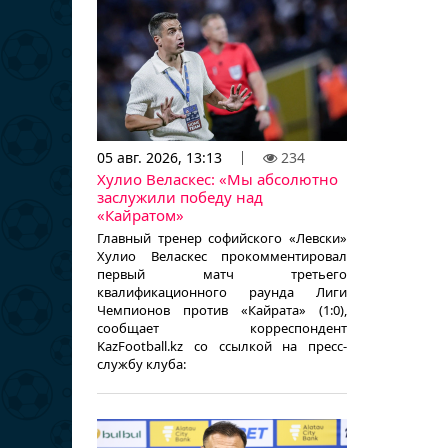
05 авг. 2026, 13:13
234
Хулио Веласкес: «Мы абсолютно
заслужили победу над
«Кайратом»
Главный тренер софийского «Левски»
Хулио Веласкес прокомментировал
первый матч третьего
квалификационного раунда Лиги
Чемпионов против «Кайрата» (1:0),
сообщает корреспондент
KazFootball.kz со ссылкой на пресс-
службу клуба: