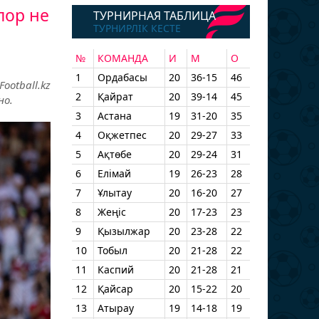
пор не
ТУРНИРНАЯ ТАБЛИЦА
ТУРНИРЛІК КЕСТЕ
№
КОМАНДА
И
М
О
1
Ордабасы
20
36-15
46
otball.kz
2
Қайрат
20
39-14
45
но.
3
Астана
19
31-20
35
4
Оқжетпес
20
29-27
33
5
Ақтөбе
20
29-24
31
6
Елімай
19
26-23
28
7
Ұлытау
20
16-20
27
8
Жеңіс
20
17-23
23
9
Қызылжар
20
23-28
22
10
Тобыл
20
21-28
22
11
Каспий
20
21-28
21
12
Қайсар
20
15-22
20
13
Атырау
19
14-18
19