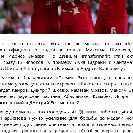
ла сезона остается чуть больше месяца, однако «Ак
ров официально подписал только Максима Ширяева,
 и Идриса Умаева. По данным Transfermarkt стан ак
 сразу 13 игроков. К примеру, Лука Гадрани и Сантан
т», Шина и Яшин ушли в «Елимай» к Андрею Карповичу .
 матчу с бразильским «Гремио Эспортиво», в составе 
омимо упомянутых выше игроков сейчас есть Игорь Шацки
агдат Каиров, Дмитрий Шомко, Рамазан Оразов, Максим С
несов, Бауыржан Байтана, Абылайхан Жумабек, Игорь 
досельский и Дмитрий Бессмертный.
е футболисты – это молодежь из QJ лиги, либо из дубля
 Парфенова нужно усиление для борьбы за медали чем
активное подписание опытных игроков и сильных легио
увидели. Тревожно и за результат, «Актобе» вчера сыграл