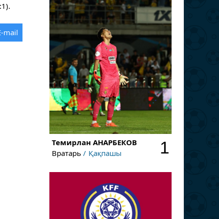
1).
E-mail
Темирлан
АНАРБЕКОВ
1
Вратарь
Қақпашы