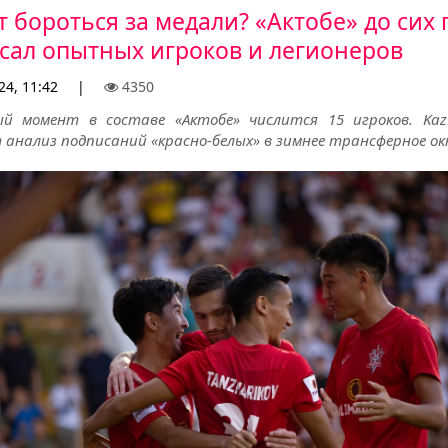
т бороться за медали? «Актобе» до сих 
сал опытных игроков и легионеров
24, 11:42
|
4350
й момент в составе «Актобе» числится 15 игроков. KazFo
 анализ подписаний «красно-белых» в зимнее трансферное ок