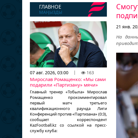
Смогу
ГЛАВНОЕ
МАҢЫЗДЫ
подпи
21 янв. 20
На данны
приводит
07 авг. 2026, 03:00
163
Мирослав Ромащенко: «Мы сами
подарили «Партизану» мячи»
Главный тренер «Тобыла» Мирослав
Ромащенко прокомментировал
первый матч третьего
квалификационного раунда Лиги
Конференций против «Партизана» (0:3),
сообщает корреспондент
KazFootball.kz со ссылкой на пресс-
службу клуба: