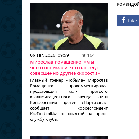
командой
Like
06 авг. 2026, 09:59
164
Мирослав Ромащенко: «Мы
четко понимаем, что нас ждут
совершенно другие скорости»
Главный тренер «Тобыла» Мирослав
Ромащенко прокомментировал
предстоящий матч третьего
квалификационного раунда Лиги
Конференций против «Партизана»,
сообщает корреспондент
KazFootball.kz со ссылкой на пресс-
службу клуба: