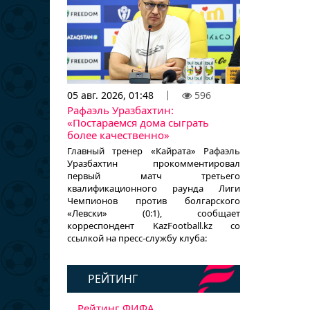
05 авг. 2026, 01:48
596
Рафаэль Уразбахтин:
«Постараемся дома сыграть
более качественно»
Главный тренер «Кайрата» Рафаэль
Уразбахтин прокомментировал
первый матч третьего
квалификационного раунда Лиги
Чемпионов против болгарского
«Левски» (0:1), сообщает
корреспондент KazFootball.kz со
ссылкой на пресс-службу клуба:
РЕЙТИНГ
Рейтинг ФИФА