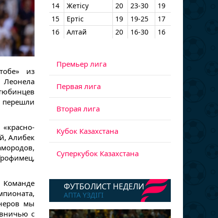
14
Жетісу
20
23-30
19
15
Ертіс
19
19-25
17
16
Алтай
20
16-30
16
Премьер лига
тобе» из
 Леонела
Первая лига
тюбинцев
а перешли
Вторая лига
«красно-
Кубок Казахстана
й, Алибек
амородов,
Суперкубок Казахстана
Трофимец,
. Команде
ФУТБОЛИСТ НЕДЕЛИ
пионата,
АПТА ҮЗДІГІ
неров мы
 вничью с