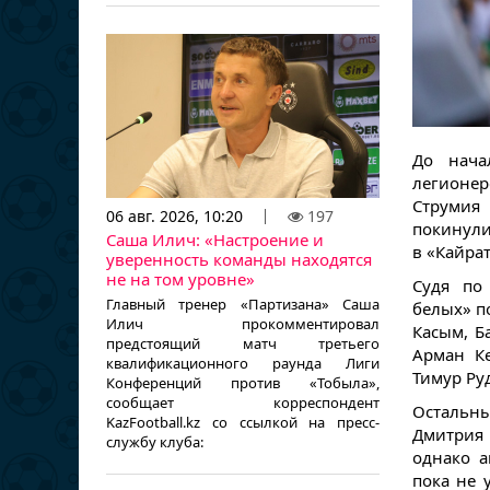
До нача
легионе
Струмия
06 авг. 2026, 10:20
197
покинули
Саша Илич: «Настроение и
в «Кайра
уверенность команды находятся
не на том уровне»
Судя по
Главный тренер «Партизана» Саша
белых» п
Илич прокомментировал
Касым, Б
предстоящий матч третьего
Арман Ке
квалификационного раунда Лиги
Тимур Ру
Конференций против «Тобыла»,
сообщает корреспондент
Остальны
KazFootball.kz со ссылкой на пресс-
Дмитрия
службу клуба:
однако 
пока не 