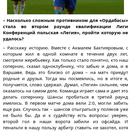
– Насколько сложным противником для «Ордабасы»
стала во втором раунде квалификации Лиги
Конференций польская «Легия», пройти которую не
удалось?
– Расскажу историю. Вместе с Акмалем Бахтияровым, с
которым жил в одной комнате в течение двух лет,
смотрели жеребьевку. Как только стало понятно, кто наш
соперник, сказал одноклубнику, что забью и дома, и в
Варшаве. Ведь это близко от дома – на матч приедут
родные и друзья. Тогда мы посмеялись, но в итоге я,
получается, слово сдержал. Думал, «Легия» сильнее, чем
оказалось на самом деле. Команда играет сама и дает это
делать сопернику. Шансы пробиться в третий раунд
имелись. В первом матче дома вели 2:0, могли забить
еще раз. Случись так – шансов отыграться у поляков уже
не было бы. Да и к судейству есть вопросы: уверен,
второй гол в наши ворота забили из офсайда. И
пенальти в нашу пользу арбитр ставить не захотел, хотя