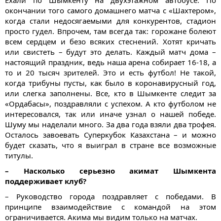
Ехали по Шымкенту на двухэтажном автобусе. По
окончании того самого домашнего матча с «Шахтером»,
когда стали недосягаемыми для конкурентов, стадион
просто гудел. Впрочем, там всегда так: горожане болеют
всем сердцем и безо всяких стеснений. Хотят кричать
или свистеть – будут это делать. Каждый матч дома –
настоящий праздник, ведь наша арена собирает 16-18, а
то и 20 тысяч зрителей. Это и есть футбол! Не такой,
когда трибуны пусты, как было в коронавирусный год,
или слегка заполнены. Все, кто в Шымкенте следит за
«Ордабасы», поздравляли с успехом. А кто футболом не
интересовался, так или иначе узнал о нашей победе.
Шуму мы наделали много. За два года взяли два трофея.
Осталось завоевать Суперкубок Казахстана – и можно
будет сказать, что я выиграл в стране все возможные
титулы.
– Насколько серьезно акимат Шымкента
поддерживает клуб?
– Руководство города поздравляет с победами. В
принципе взаимодействие с командой на этом
ограничивается. Акима мы видим только на матчах.