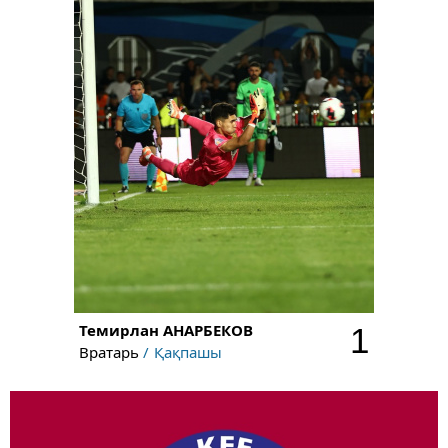
Темирлан
АНАРБЕКОВ
1
Вратарь
Қақпашы