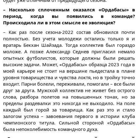
будет уже отличным от предыдущего сезона.
– Насколько сплоченным оказался «Ордабасы» в
период, когда вы появились в команде?
Происходила ли в этом смысле ее эволюция?
– Как раз после сезона-2022 состав обновился почти
полностью. Без учета молодежи остались только я и
вратарь Бекхан Шайзада. Тогда коллектив был гораздо
моложе. А позже Александр Седнев пригласил немало
опытных футболистов, которые должны были решать
высокие задачи. Может, «Ордабасы» образца 2023 года в
моей карьере не стоит на вершине пьедестала в плане
уровня товарищества и чувства локтя, но в тройку точно
входит. Парни болели, переживали, помогали – все были
друг за друга. Мужской коллектив не живет без острого
слова, разбора полетов на повышенных тонах, но за
пределы раздевалки это никогда не выходило. На поле
каждый был горой за товарища. Как раз это и стало
залогом успеха – завоевания первого в истории клуба
чемпионского титула. Сильной стороной «Ордабасы»
была непоколебимость командного духа.