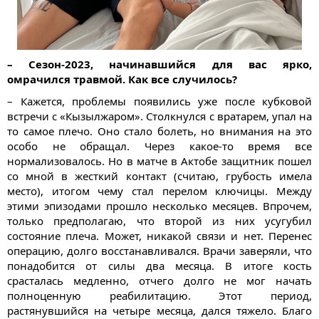
– Сезон-2023, начинавшийся для вас ярко,
омрачился травмой. Как все случилось?
– Кажется, проблемы появились уже после кубковой
встречи с «Кызылжаром». Столкнулся с вратарем, упал на
то самое плечо. Оно стало болеть, но внимания на это
особо не обращал. Через какое-то время все
нормализовалось. Но в матче в Актобе защитник пошел
со мной в жесткий контакт (считаю, грубость имела
место), итогом чему стал перелом ключицы. Между
этими эпизодами прошло несколько месяцев. Впрочем,
только предполагаю, что второй из них усугубил
состояние плеча. Может, никакой связи и нет. Перенес
операцию, долго восстанавливался. Врачи заверяли, что
понадобится от силы два месяца. В итоге кость
срасталась медленно, отчего долго не мог начать
полноценную реабилитацию. Этот период,
растянувшийся на четыре месяца, дался тяжело. Благо