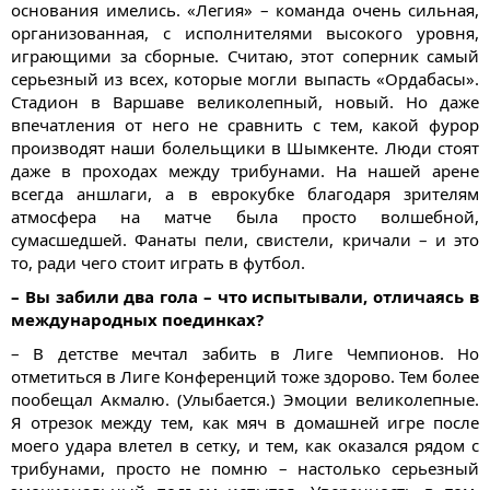
основания имелись. «Легия» – команда очень сильная,
организованная, с исполнителями высокого уровня,
играющими за сборные. Считаю, этот соперник самый
серьезный из всех, которые могли выпасть «Ордабасы».
Стадион в Варшаве великолепный, новый. Но даже
впечатления от него не сравнить с тем, какой фурор
производят наши болельщики в Шымкенте. Люди стоят
даже в проходах между трибунами. На нашей арене
всегда аншлаги, а в еврокубке благодаря зрителям
атмосфера на матче была просто волшебной,
сумасшедшей. Фанаты пели, свистели, кричали – и это
то, ради чего стоит играть в футбол.
– Вы забили два гола – что испытывали, отличаясь в
международных поединках?
– В детстве мечтал забить в Лиге Чемпионов. Но
отметиться в Лиге Конференций тоже здорово. Тем более
пообещал Акмалю. (Улыбается.) Эмоции великолепные.
Я отрезок между тем, как мяч в домашней игре после
моего удара влетел в сетку, и тем, как оказался рядом с
трибунами, просто не помню – настолько серьезный