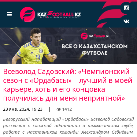
Всеволод Садовский: «Чемпионский
сезон с «Ордабасы» – лучший в моей
карьере, хоть и его концовка
получилась для меня неприятной»
23 янв. 2024, 19:23
|
1412
Белорусский нападающий «Ордабасы» Всеволод Садовский
рассказал о сложной адаптации в шымкентском клубе,
работе с наставником команды Александром Седнёвым,