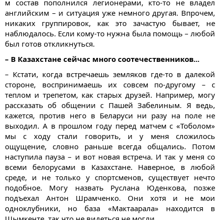
м состав пополнился легионерами, кто-то не владел
английским – и ситуация уже немного другая. Впрочем,
никаких группировок, как это зачастую бывает, не
наблюдалось. Если кому-то нужна была помощь – любой
был готов откликнуться.
– В Казахстане сейчас много соотечественников...
– Кстати, когда встречаешь земляков где-то в далекой
стороне, воспринимаешь их совсем по-другому – с
теплом и трепетом, как старых друзей. Например, могу
рассказать об общении с Пашей Забелиным. Я ведь,
кажется, против него в Беларуси ни разу на поле не
выходил. А в прошлом году перед матчем с «Тоболом»
мы с ходу стали говорить, и у меня сложилось
ощущение, словно раньше всегда общались. Потом
наступила пауза – и вот новая встреча. И так у меня со
всеми белорусами в Казахстане. Наверное, в любой
среде, и не только у спортсменов, существует нечто
подобное. Могу назвать Руслана Юденкова, позже
подъехал Антон Шрамченко. Они хотя и не мои
одноклубники, но база «Мактаарала» находится в
Шымкенте, так что не видеться не могли.