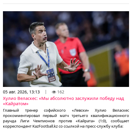
05 авг. 2026, 13:13
162
Хулио Веласкес: «Мы абсолютно заслужили победу над
«Кайратом»
Главный тренер софийского «Левски» Хулио Веласкес
прокомментировал первый матч третьего квалификационного
раунда Лиги Чемпионов против «Кайрата» (1:0), сообщает
корреспондент KazFootball.kz со ссылкой на пресс-службу клуба: