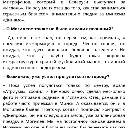
Митрофанов, который в Беларуси выступает за
«Ислочь». Плюс у меня отец до того, как стал заниматься
серьезным бизнесом, внимательно следил за минским
«Динамо».
– О Могилеве также не было никаких познаний?
– Да, ничего не знал, но перед тем, как приехать, я
погуглил информацию о городе. Честно говоря, не
ожидал, что здесь довольно большое население. Не
ожидал, что у клуба будет такая хорошая
инфраструктура: крытый футбольный манеж, отличный
стадион и поле с подогревом.
– Возможно, уже успел прогуляться по городу?
– Пока успел погуляться только по центру, возле
«Атриума», сходил к Вечному огню, сделал несколько
фото и отправил родным в Испанию. Отец раньше по
работе часто приезжал в Минск. А оказывается, он и в
Могилеве бывал. Поэтому, когда я подписал контракт с
«Днепром», он на следующий месяц уже запланировал
поездку в Могилев. Мы на постоянной основе живем в
Испании, но отец в будущем хотел бы переехать как раз