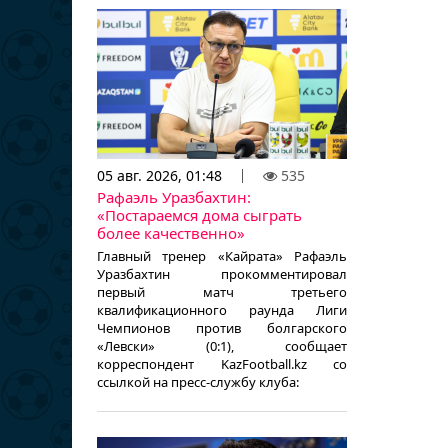
05 авг. 2026, 01:48
535
Рафаэль Уразбахтин:
«Постараемся дома сыграть
более качественно»
Главный тренер «Кайрата» Рафаэль
Уразбахтин прокомментировал
первый матч третьего
квалификационного раунда Лиги
Чемпионов против болгарского
«Левски» (0:1), сообщает
корреспондент KazFootball.kz со
ссылкой на пресс-службу клуба: