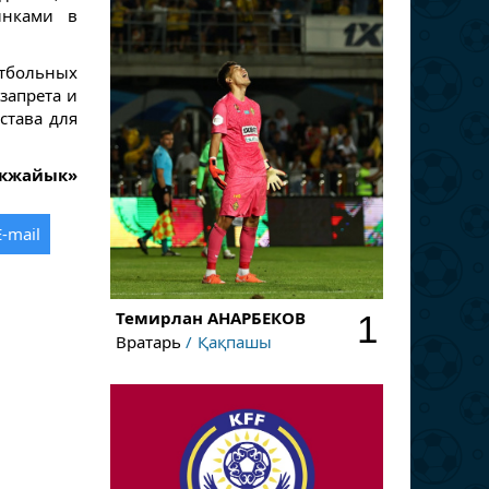
инками в
утбольных
запрета и
става для
Акжайык»
E-mail
Темирлан
АНАРБЕКОВ
1
Вратарь
Қақпашы