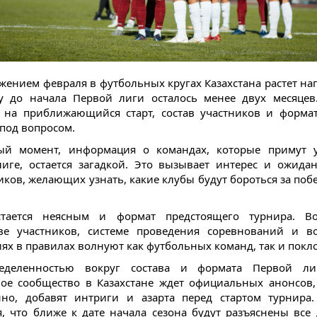
жением февраля в футбольных кругах Казахстана растет на
у до начала Первой лиги осталось менее двух месяцев
 на приближающийся старт, состав участников и форма
 под вопросом.
ый момент, информация о командах, которые примут у
иге, остается загадкой. Это вызывает интерес и ожида
ков, желающих узнать, какие клубы будут бороться за побе
стается неясным и формат предстоящего турнира. В
тве участников, системе проведения соревнований и в
ях в правилах волнуют как футбольных команд, так и покл
еделенностью вокруг состава и формата Первой ли
ое сообщество в Казахстане ждет официальных анонсов,
но, добавят интриги и азарта перед стартом турнира.
я, что ближе к дате начала сезона будут разъяснены все 