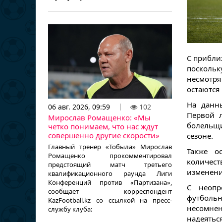
С прибли
поскольк
несмотря
остаются
На данн
06 авг. 2026, 09:59
102
Первой л
Мирослав Ромащенко: «Мы
болельщи
четко понимаем, что нас ждут
совершенно другие скорости»
сезоне.
Главный тренер «Тобыла» Мирослав
Также о
Ромащенко прокомментировал
количес
предстоящий матч третьего
изменени
квалификационного раунда Лиги
Конференций против «Партизана»,
С неопр
сообщает корреспондент
футбольн
KazFootball.kz со ссылкой на пресс-
несомнен
службу клуба:
надеятьс