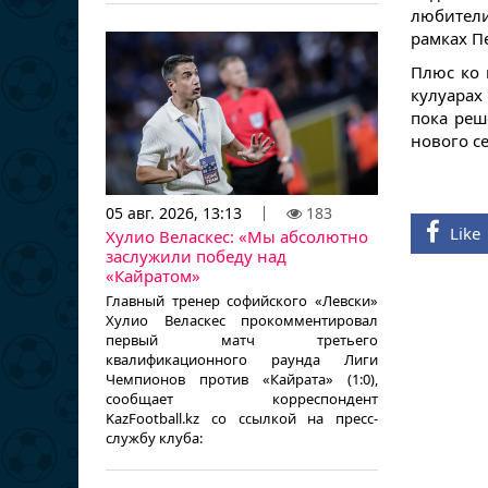
любител
рамках П
Плюс ко 
кулуарах
пока реш
нового се
05 авг. 2026, 13:13
183
Like
Хулио Веласкес: «Мы абсолютно
заслужили победу над
«Кайратом»
Главный тренер софийского «Левски»
Хулио Веласкес прокомментировал
первый матч третьего
квалификационного раунда Лиги
Чемпионов против «Кайрата» (1:0),
сообщает корреспондент
KazFootball.kz со ссылкой на пресс-
службу клуба: