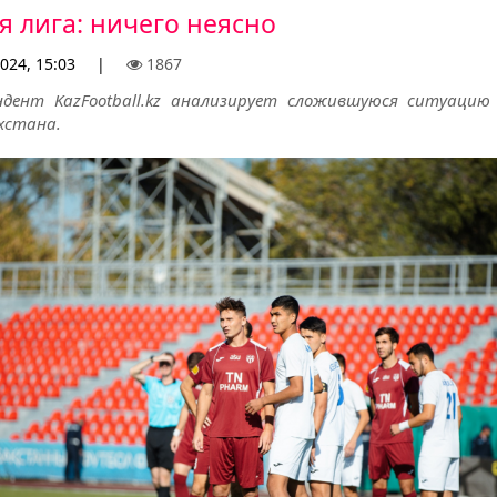
я лига: ничего неясно
024, 15:03
|
1867
ндент KazFootball.kz анализирует сложившуюся ситуацию
хстана.