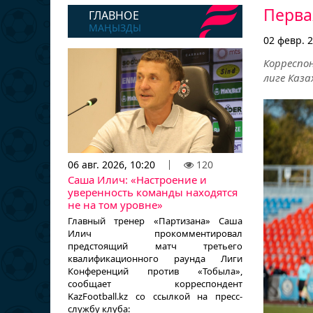
Перва
ГЛАВНОЕ
МАҢЫЗДЫ
02 февр. 2
Корреспо
лиге Каза
06 авг. 2026, 10:20
120
Саша Илич: «Настроение и
уверенность команды находятся
не на том уровне»
Главный тренер «Партизана» Саша
Илич прокомментировал
предстоящий матч третьего
квалификационного раунда Лиги
Конференций против «Тобыла»,
сообщает корреспондент
KazFootball.kz со ссылкой на пресс-
службу клуба: