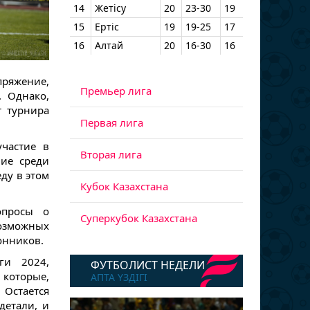
14
Жетісу
20
23-30
19
15
Ертіс
19
19-25
17
16
Алтай
20
16-30
16
пряжение,
Премьер лига
. Однако,
т турнира
Первая лига
частие в
Вторая лига
ние среди
ду в этом
Кубок Казахстана
опросы о
Суперкубок Казахстана
озможных
онников.
ги 2024,
ФУТБОЛИСТ НЕДЕЛИ
 которые,
АПТА ҮЗДІГІ
 Остается
детали, и