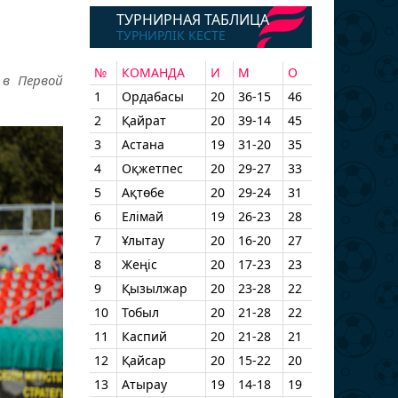
ТУРНИРНАЯ ТАБЛИЦА
ТУРНИРЛІК КЕСТЕ
№
КОМАНДА
И
М
О
 в Первой
1
Ордабасы
20
36-15
46
2
Қайрат
20
39-14
45
3
Астана
19
31-20
35
4
Оқжетпес
20
29-27
33
5
Ақтөбе
20
29-24
31
6
Елімай
19
26-23
28
7
Ұлытау
20
16-20
27
8
Жеңіс
20
17-23
23
9
Қызылжар
20
23-28
22
10
Тобыл
20
21-28
22
11
Каспий
20
21-28
21
12
Қайсар
20
15-22
20
13
Атырау
19
14-18
19