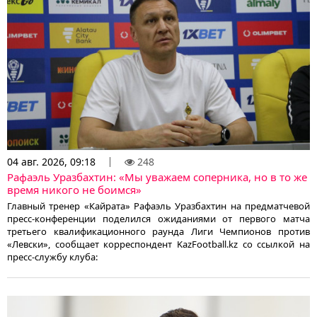
04 авг. 2026, 09:18
248
Рафаэль Уразбахтин: «Мы уважаем соперника, но в то же
время никого не боимся»
Главный тренер «Кайрата» Рафаэль Уразбахтин на предматчевой
пресс-конференции поделился ожиданиями от первого матча
третьего квалификационного раунда Лиги Чемпионов против
«Левски», сообщает корреспондент KazFootball.kz со ссылкой на
пресс-службу клуба: