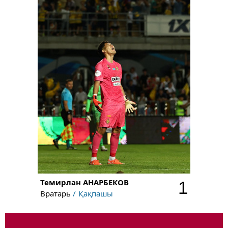
Темирлан
АНАРБЕКОВ
1
Вратарь
Қақпашы