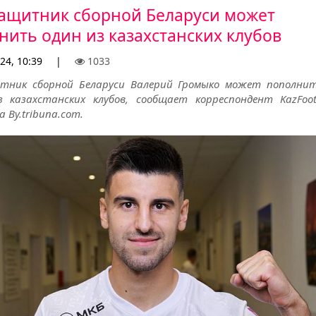
ащитник сборной Беларуси может
нить один из казахстанских клубов
24, 10:39
|
1033
тник сборной Беларуси Валерий Громыко может пополни
з казахстанских клубов, сообщает корреспондент KazFootb
а By.tribuna.com.