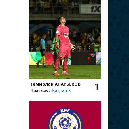
Темирлан
АНАРБЕКОВ
1
Вратарь
Қақпашы