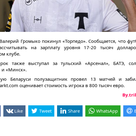
Валерий Громыко покинул «Торпедо». Сообщается, что фут
ассчитывать на зарплату уровня 17-20 тысяч долларо
ом клубе.
рок также выступал за тульский «Арсенал», БАТЭ, со
 и «Минск».
ную Беларуси полузащитник провел 13 матчей и заби
arkt.com оценивает стоимость игрока в 800 тысяч евро.
By.tr
Like
Tweet
Share
WhatsApp