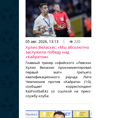
05 авг. 2026, 13:13
220
Хулио Веласкес: «Мы абсолютно
заслужили победу над
«Кайратом»
Главный тренер софийского «Левски»
Хулио Веласкес прокомментировал
первый матч третьего
квалификационного раунда Лиги
Чемпионов против «Кайрата» (1:0),
сообщает корреспондент
KazFootball.kz со ссылкой на пресс-
службу клуба: