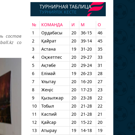
ТУРНИРНАЯ ТАБЛИЦА
ТУРНИРЛІК КЕСТЕ
№
КОМАНДА
И
М
О
1
Ордабасы
20
36-15
46
ть состав
2
Қайрат
20
39-14
45
all.kz со
3
Астана
19
31-20
35
4
Оқжетпес
20
29-27
33
5
Ақтөбе
20
29-24
31
6
Елімай
19
26-23
28
7
Ұлытау
20
16-20
27
8
Жеңіс
20
17-23
23
9
Қызылжар
20
23-28
22
10
Тобыл
20
21-28
22
11
Каспий
20
21-28
21
12
Қайсар
20
15-22
20
13
Атырау
19
14-18
19