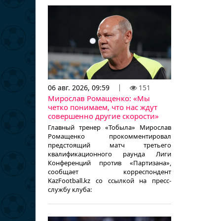
06 авг. 2026, 09:59
151
Мирослав Ромащенко: «Мы
четко понимаем, что нас ждут
совершенно другие скорости»
Главный тренер «Тобыла» Мирослав
Ромащенко прокомментировал
предстоящий матч третьего
квалификационного раунда Лиги
Конференций против «Партизана»,
сообщает корреспондент
KazFootball.kz со ссылкой на пресс-
службу клуба: