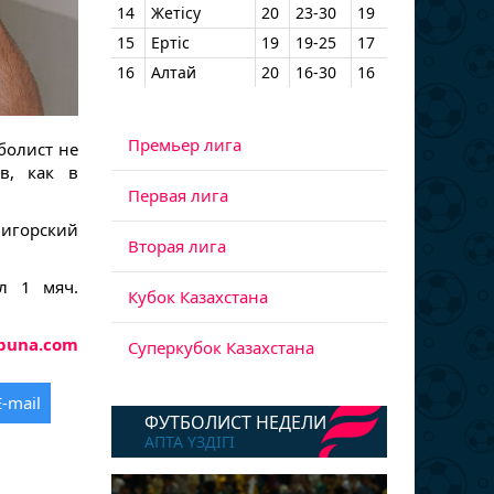
14
Жетісу
20
23-30
19
15
Ертіс
19
19-25
17
16
Алтай
20
16-30
16
Премьер лига
болист не
в, как в
Первая лига
лигорский
Вторая лига
л 1 мяч.
Кубок Казахстана
ibuna.com
Суперкубок Казахстана
E-mail
ФУТБОЛИСТ НЕДЕЛИ
АПТА ҮЗДІГІ