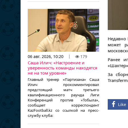
Недавно 
может р
московск
06 авг. 2026, 10:20
179
Ранее иг
Саша Илич: «Настроение и
«Шахтер»
уверенность команды находятся
не на том уровне»
За сбор
Главный тренер «Партизана» Саша
Transferm
Илич прокомментировал
предстоящий матч третьего
квалификационного раунда Лиги
Конференций против «Тобыла»,
Like
сообщает корреспондент
KazFootball.kz со ссылкой на пресс-
службу клуба: