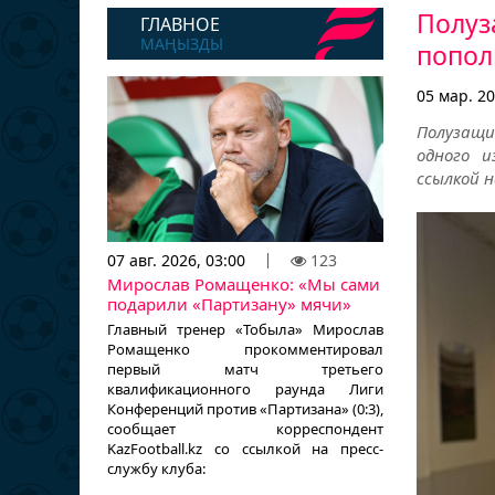
Полуз
ГЛАВНОЕ
МАҢЫЗДЫ
попол
05 мар. 20
Полузащи
одного и
ссылкой н
07 авг. 2026, 03:00
123
Мирослав Ромащенко: «Мы сами
подарили «Партизану» мячи»
Главный тренер «Тобыла» Мирослав
Ромащенко прокомментировал
первый матч третьего
квалификационного раунда Лиги
Конференций против «Партизана» (0:3),
сообщает корреспондент
KazFootball.kz со ссылкой на пресс-
службу клуба: