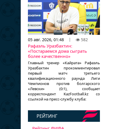
05 авг. 2026, 01:48
582
Рафаэль Уразбахтин:
«Постараемся дома сыграть
более качественно»
Главный тренер «Кайрата» Рафаэль
Уразбахтин прокомментировал
первый матч третьего
квалификационного раунда Лиги
Чемпионов против болгарского
«Левски» (0:1), сообщает
корреспондент KazFootball.kz со
ссылкой на пресс-службу клуба:
РЕЙТИНГ
Рейтинг ФИФА