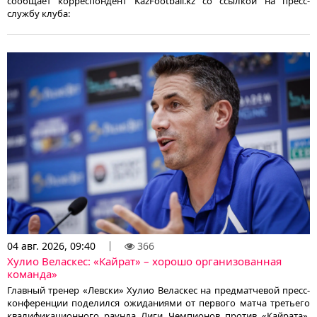
сообщает корреспондент KazFootball.kz со ссылкой на пресс-
службу клуба:
04 авг. 2026, 09:40
366
Хулио Веласкес: «Кайрат» – хорошо организованная
команда»
Главный тренер «Левски» Хулио Веласкес на предматчевой пресс-
конференции поделился ожиданиями от первого матча третьего
квалификационного раунда Лиги Чемпионов против «Кайрата»,