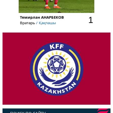
Темирлан
АНАРБЕКОВ
1
Вратарь
Қақпашы