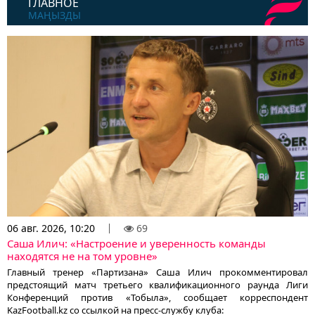
ГЛАВНОЕ
МАҢЫЗДЫ
06 авг. 2026, 10:20
69
Саша Илич: «Настроение и уверенность команды
находятся не на том уровне»
Главный тренер «Партизана» Саша Илич прокомментировал
предстоящий матч третьего квалификационного раунда Лиги
Конференций против «Тобыла», сообщает корреспондент
KazFootball.kz со ссылкой на пресс-службу клуба: