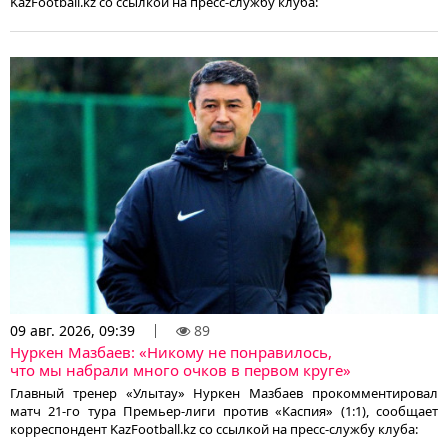
KazFootball.kz со ссылкой на пресс-службу клуба:
09 авг. 2026, 09:39
89
Нуркен Мазбаев: «Никому не понравилось,
что мы набрали много очков в первом круге»
Главный тренер «Улытау» Нуркен Мазбаев прокомментировал
матч 21-го тура Премьер-лиги против «Каспия» (1:1), сообщает
корреспондент KazFootball.kz со ссылкой на пресс-службу клуба: