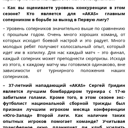
– Как вы оцениваете уровень конкуренции в этом
сезоне? Кто является для «AKAS» главным
соперником в борьбе за выход в Первую лигу?
– Уровень соперников значительно выше по сравнению
с прошлым годом. Очень много хороших команд, от
которых исходит боевой настрой и это радует. Много
молодых ребят получают колоссальный опыт, который
идет им в копилку. Для нас каждый матч – это финал,
каждый соперник может преподнести сюрпризы. Исходя
из этого, к каждому матчу мы готовимся одинаково, вне
зависимости от турнирного положения наших
соперников.
– 37-летний нападающий «AKAS» Сергей Гридин
является лучшим бомбардиром турнира с 17-ю
забитыми голами. Кроме того, в этом сезоне экс-
футболист национальной сборной трижды был
признан лучшим игроком месяца конференции
«Юго-Запад» Второй лиги. Как наличие таких
опытных игроков помогает команде? Учитывая
трансферное окно, планирует ли клуб усилить