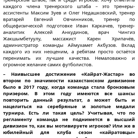
каждого члена тренерского штаба – это тренеры-
ассистенты Максим Зуев и Олег Недашковский, тренер
вратарей Евгений Овчинников, тренер по
общефизической подготовке Иван Каркачев, тренер-
аналитик Алексей Анкудинов, врач Чингиз
Жакшымбетуулу, массажист Карен Хрипачёв,
администратор команды Аймухамет Акбузов. Вклад
каждого из них неоценим, а ребятам просто остаётся
перенимать их лучшие качества. Немаловажно и
огромное желание самих футболистов.
– Наивысшее достижение «Кайрат-Жастар» во
втором по значимости казахстанском дивизионе
было в 2017 году, когда команда стала бронзовым
призером. В этом году имеются все шансы
повторить данный результат, а может быть и
нацелиться на серебряные и золотые медали
турнира. Есть ли такая цель? Учитывая, что по
регламенту команда не поднимется в высший
дивизион то, как вы мотивируете игроков? Или же в
юбилейный для клуба сезон «кайратовцы»