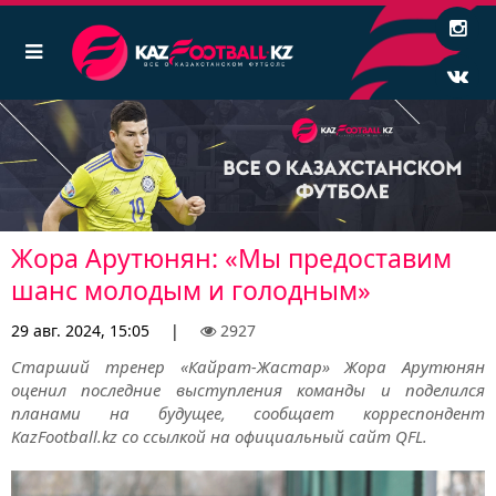
Жора Арутюнян: «Мы предоставим
шанс молодым и голодным»
29 авг. 2024, 15:05
|
2927
Старший тренер «Кайрат-Жастар» Жора Арутюнян
оценил последние выступления команды и поделился
планами на будущее, сообщает корреспондент
KazFootball.kz со ссылкой на официальный сайт QFL.