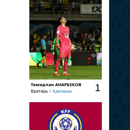
Темирлан
АНАРБЕКОВ
1
Вратарь
Қақпашы