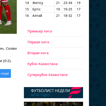
14
Жетісу
21
23-34
19
15
Ертіс
19
19-25
17
16
Алтай
21
18-32
17
Премьер лига
Первая лига
ен, Солви
Вторая лига
 (0:2).
Кубок Казахстана
E-mail
Суперкубок Казахстана
ФУТБОЛИСТ НЕДЕЛИ
АПТА ҮЗДІГІ