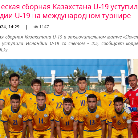
ская сборная Казахстана U-19 уступил
дии U-19 на международном турнире
024, 14:29
|
1147
я сборная Казахстана U-19 в заключительном матче «Sloveni
» уступила Исландии U-19 со счетом – 2:5, сообщает корр
l.kz.