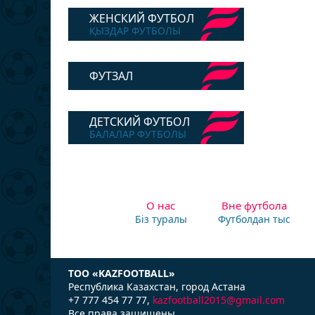
ЖЕНСКИЙ ФУТБОЛ
ҚЫЗДАР ФУТБОЛЫ
ФУТЗАЛ
ДЕТСКИЙ ФУТБОЛ
БАЛАЛАР ФУТБОЛЫ
О нас
Вне футбола
Біз туралы
Футболдан тыс
ТОО «KAZFOOTBALL»
Республика Казаxстан, город Астана
+7 777 454 77 77,
kazfootball2015@gmail.com
Все права защищены.