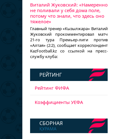
Виталий Жуковский: «Намеренно
не поливали у себя дома поле,
потому что знали, что здесь оно
тяжелое»
Главный тренер «Кызылжара» Виталий
Жуковский прокомментировал матч
21-го тура Премьер-лиги против
«Алтая» (2:2), сообщает корреспондент
KazFootball.kz со ссылкой на пресс-
службу клуба:
РЕЙТИНГ
Рейтинг ФИФА
Коэффициенты УЕФА
СБОРНАЯ
ҚҰРАМА