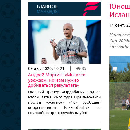
Юноше
ГЛАВНОЕ
МАҢЫЗДЫ
Ислан
11 сент. 2
Юношеска
Cup-2024
KazFootbal
09 авг. 2026, 10:21
85
Андрей Мартин: «Мы всех
уважаем, но нам нужно
добиваться результата»
Главный тренер «Ордабасы» подвел
итоги матча 21-го тура Премьер-лиги
против «Жетысу» (4:0), сообщает
корреспондент KazFootball.kz со
ссылкой на пресс-службу клуба: