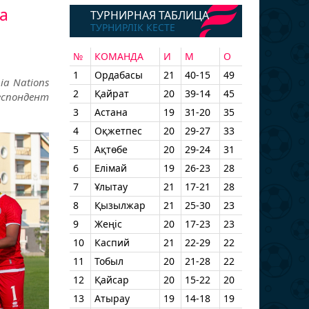
а
ТУРНИРНАЯ ТАБЛИЦА
ТУРНИРЛІК КЕСТЕ
№
КОМАНДА
И
М
О
1
Ордабасы
21
40-15
49
a Nations
2
Қайрат
20
39-14
45
еспондент
3
Астана
19
31-20
35
4
Оқжетпес
20
29-27
33
5
Ақтөбе
20
29-24
31
6
Елімай
19
26-23
28
7
Ұлытау
21
17-21
28
8
Қызылжар
21
25-30
23
9
Жеңіс
20
17-23
23
10
Каспий
21
22-29
22
11
Тобыл
20
21-28
22
12
Қайсар
20
15-22
20
13
Атырау
19
14-18
19