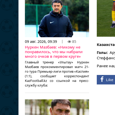
09 авг. 2026, 09:39
85
Казахста
Нуркен Мазбаев: «Никому не
понравилось, что мы набрали
Голы:
Ар
много очков в первом круге»
Стеффанс
Главный тренер «Улытау» Нуркен
Ранее наш
Мазбаев прокомментировал матч 21-
го тура Премьер-лиги против «Каспия»
(1:1), сообщает корреспондент
Like
KazFootball.kz со ссылкой на пресс-
службу клуба: