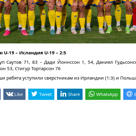
н U-19 – Исландия U-19 – 2:5
уп Саутов 71, 83 – Дади Йоннссон 1, 54, Даниел Гудьсонс
он 53, Стигур Тортарсон 76
и ребята уступили сверстникам из Ирландии (1:3) и Польши
Like
Tweet
Share
WhatsApp