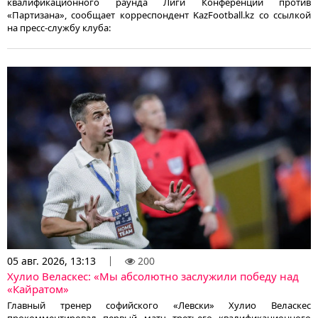
квалификационного раунда Лиги Конференций против
«Партизана», сообщает корреспондент KazFootball.kz со ссылкой
на пресс-службу клуба:
05 авг. 2026, 13:13
200
Хулио Веласкес: «Мы абсолютно заслужили победу над
«Кайратом»
Главный тренер софийского «Левски» Хулио Веласкес
прокомментировал первый матч третьего квалификационного