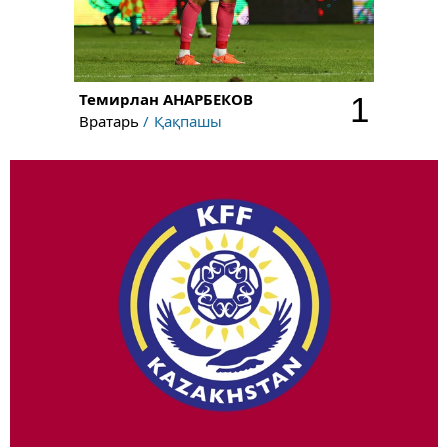
Темирлан
АНАРБЕКОВ
1
Вратарь
Қақпашы