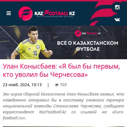
Улан Конысбаев: «Я был бы первым,
кто уволил бы Черчесова»
23 нояб. 2024, 10:13
|
703
Экс-игрок сборной Казахстана Улан Конысбаев заявил, что
немедленно отправил бы в отставку главного тренера
национальной команды Станислава Черчесова, сообщает
корреспондент KazFootball.kz со ссылкой на «Euro-
football.ru».