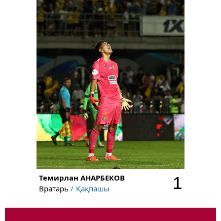
Темирлан
АНАРБЕКОВ
1
Вратарь
Қақпашы