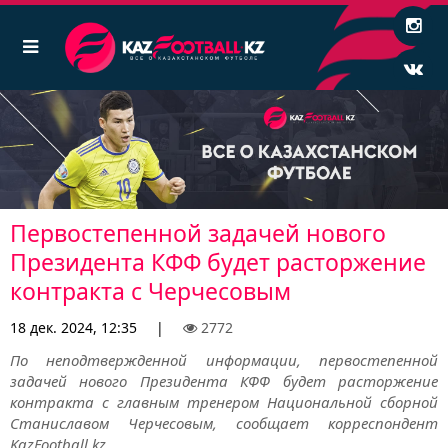
Первостепенной задачей нового
Президента КФФ будет расторжение
контракта с Черчесовым
18 дек. 2024, 12:35
|
2772
По неподтвержденной информации, первостепенной
задачей нового Президента КФФ будет расторжение
контракта с главным тренером Национальной сборной
Станиславом Черчесовым, сообщает корреспондент
KazFootball.kz.