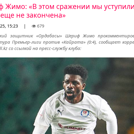
 Жимо: «В этом сражении мы уступили
 еще не закончена»
25, 15:23
|
679
ский защитник «Ордабасы» Шериф Жимо прокомментиро
тура Премьер-лиги против «Кайрата» (0:4), сообщает корр
ll.kz со ссылкой на пресс-службу клуба: