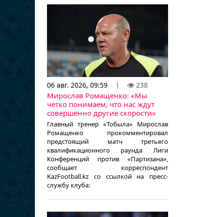
06 авг. 2026, 09:59
238
Мирослав Ромащенко: «Мы
четко понимаем, что нас ждут
совершенно другие скорости»
Главный тренер «Тобыла» Мирослав
Ромащенко прокомментировал
предстоящий матч третьего
квалификационного раунда Лиги
Конференций против «Партизана»,
сообщает корреспондент
KazFootball.kz со ссылкой на пресс-
службу клуба: