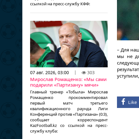
ссылкой на пресс-службу КФФ:
– Для на
мы не до
следующи
результа
07 авг. 2026, 03:00
303
уступили,
Мирослав Ромащенко: «Мы сами
подарили «Партизану» мячи»
Главный тренер «Тобыла» Мирослав
Ромащенко прокомментировал
Like
первый матч третьего
квалификационного раунда Лиги
Конференций против «Партизана» (0:3),
сообщает корреспондент
KazFootball.kz со ссылкой на пресс-
службу клуба: