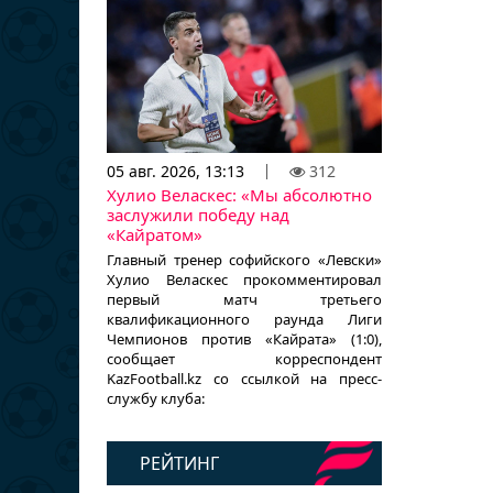
05 авг. 2026, 13:13
312
Хулио Веласкес: «Мы абсолютно
заслужили победу над
«Кайратом»
Главный тренер софийского «Левски»
Хулио Веласкес прокомментировал
первый матч третьего
квалификационного раунда Лиги
Чемпионов против «Кайрата» (1:0),
сообщает корреспондент
KazFootball.kz со ссылкой на пресс-
службу клуба:
РЕЙТИНГ