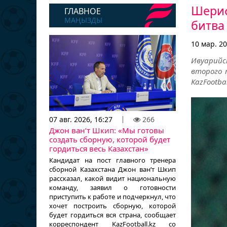
Шериф
ГЛАВНОЕ
МАҢЫЗДЫ
битва
10 мар. 20
Ивуарий
второго 
KazFootba
07 авг. 2026, 16:27
266
Джон ван’т Шкип: «Мы готовы
создать сборную, которой будет
гордиться весь Казахстан»
Кандидат на пост главного тренера
сборной Казахстана Джон ван’т Шкип
рассказал, какой видит национальную
команду, заявил о готовности
приступить к работе и подчеркнул, что
хочет построить сборную, которой
будет гордиться вся страна, сообщает
корреспондент KazFootball.kz со