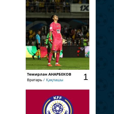
Темирлан
АНАРБЕКОВ
1
Вратарь
Қақпашы