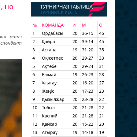
, но
ТУРНИРНАЯ ТАБЛИЦА
ТУРНИРЛІК КЕСТЕ
№
КОМАНДА
И
М
О
1
Ордабасы
20
36-15
46
вал матч
2
Қайрат
20
39-14
45
еспондент
3
Астана
19
31-20
35
4
Оқжетпес
20
29-27
33
5
Ақтөбе
20
29-24
31
6
Елімай
19
26-23
28
7
Ұлытау
20
16-20
27
8
Жеңіс
20
17-23
23
9
Қызылжар
20
23-28
22
10
Тобыл
20
21-28
22
11
Каспий
20
21-28
21
12
Қайсар
20
15-22
20
13
Атырау
19
14-18
19