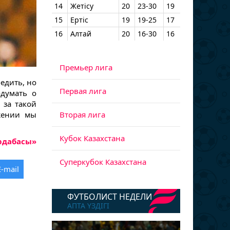
14
Жетісу
20
23-30
19
15
Ертіс
19
19-25
17
16
Алтай
20
16-30
16
Премьер лига
едить, но
Первая лига
одумать о
 за такой
Вторая лига
ажении мы
Кубок Казахстана
рдабасы»
Суперкубок Казахстана
E-mail
ФУТБОЛИСТ НЕДЕЛИ
АПТА ҮЗДІГІ