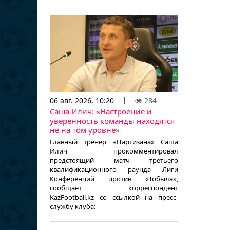
06 авг. 2026, 10:20
284
Саша Илич: «Настроение и
уверенность команды находятся
не на том уровне»
Главный тренер «Партизана» Саша
Илич прокомментировал
предстоящий матч третьего
квалификационного раунда Лиги
Конференций против «Тобыла»,
сообщает корреспондент
KazFootball.kz со ссылкой на пресс-
службу клуба: