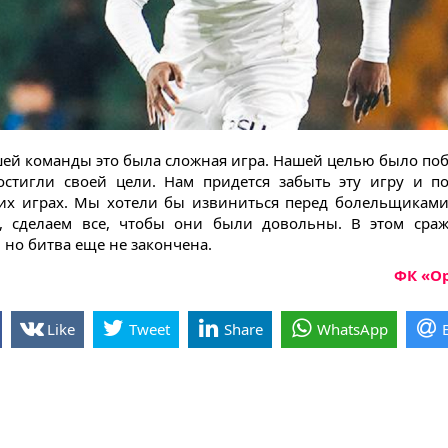
шей команды это была сложная игра. Нашей целью было поб
стигли своей цели. Нам придется забыть эту игру и п
х играх. Мы хотели бы извиниться перед болельщиками
т, сделаем все, чтобы они были довольны. В этом ср
 но битва еще не закончена.
ФК «О
Like
Tweet
Share
WhatsApp