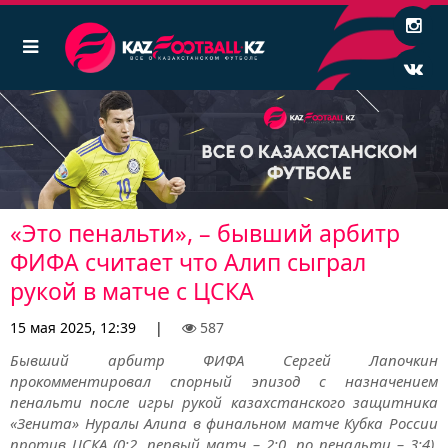
«Это пенальти», – бывший арбитр
ФИФА считает что Алип сыграл
рукой в матче с ЦСКА
15 мая 2025, 12:39
|
587
Бывший арбитр ФИФА Сергей Лапочкин
прокомментировал спорный эпизод с назначением
пенальти после игры рукой казахстанского защитника
«Зенита» Нуралы Алипа в финальном матче Кубка России
против ЦСКА (0:2, первый матч – 2:0, по пенальти – 3:4),