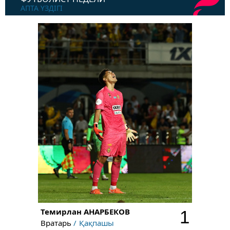
АПТА ҮЗДІГІ
Темирлан
АНАРБЕКОВ
1
Вратарь
Қақпашы