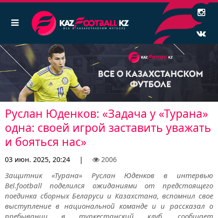
Руслан Юденков: «Задача у «Турана»
одна: своей игрой заставить уважать
и бояться нас»
03 июн. 2025, 20:24
|
2006
Защитник «Турана» Руслан Юденков в интервью
Bel.football поделился ожиданиями от предстоящего
поединка сборных Беларуси и Казахстана, вспомнил свое
выступление в национальной команде и и рассказал о
пребывании в туркестанский клуб, сообщает