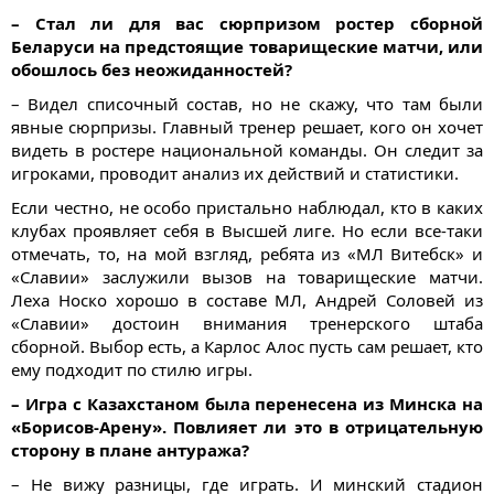
– Стал ли для вас сюрпризом ростер сборной
Беларуси на предстоящие товарищеские матчи, или
обошлось без неожиданностей?
– Видел списочный состав, но не скажу, что там были
явные сюрпризы. Главный тренер решает, кого он хочет
видеть в ростере национальной команды. Он следит за
игроками, проводит анализ их действий и статистики.
Если честно, не особо пристально наблюдал, кто в каких
клубах проявляет себя в Высшей лиге. Но если все-таки
отмечать, то, на мой взгляд, ребята из «МЛ Витебск» и
«Славии» заслужили вызов на товарищеские матчи.
Леха Носко хорошо в составе МЛ, Андрей Соловей из
«Славии» достоин внимания тренерского штаба
сборной. Выбор есть, а Карлос Алос пусть сам решает, кто
ему подходит по стилю игры.
– Игра с Казахстаном была перенесена из Минска на
«Борисов-Арену». Повлияет ли это в отрицательную
сторону в плане антуража?
– Не вижу разницы, где играть. И минский стадион