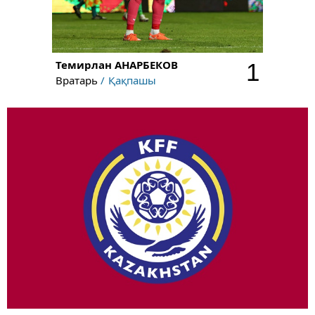
Темирлан
АНАРБЕКОВ
1
Вратарь
Қақпашы