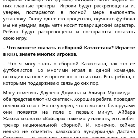
них главные тренеры. Игроки будут раскрепощены и,
уверен, постараются в полной мере выполнять
установку. Скажу одно: сто процентов, скучного футбола
мы не увидим, ведь матч носит товарищеский характер.
Ребята будут раскрепощены и постараются показать
свою игру.
– Что можете сказать о сборной Казахстана? Играете
в КПЛ, знаете многих игроков.
– Что я могу знать о сборной Казахстана, так это ее
футболистов. Со многими играл в одной команде,
выходил на поле и против кого-то из них. Есть ребята, с
которыми поддерживаю связь до сих пор.
Могу отметить Даурена Джумата и Алияра Мухамеда –
оба представляют «Окжетпес». Хорошие ребята, проводят
неплохой сезон. Но не уверен, что в матче с белорусами
они появятся на поле с первых минут. Айбара
Жаксылыкова из «Кайсара» тоже могу назвать, его любит
тренер национальной сборной. И, конечно, сейчас
нельзя не отметить казахского вундеркинда Дастана
Сатпаева – в текущем чемпионате показывает не по