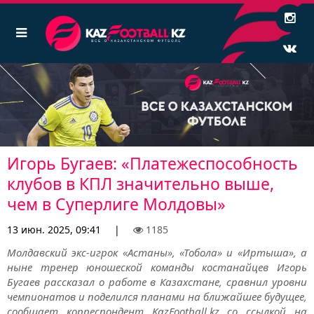
Игорь Бугаев: «Платежеспособность
клубов в КПЛ значительно выше,
чем в Суперлиге Молдовы»
13 июн. 2025, 09:41
|
1185
Молдавский экс-игрок «Астаны», «Тобола» и «Иртыша», а
ныне тренер юношеской команды костанайцев Игорь
Бугаев рассказал о работе в Казахстане, сравнил уровни
чемпионатов и поделился планами на ближайшее будущее,
сообщает корреспондент KazFootball.kz со ссылкой на