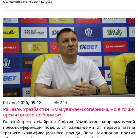
официальный сайт клуба:
04 авг. 2026, 09:18
244
Рафаэль Уразбахтин: «Мы уважаем соперника, но в то же
время никого не боимся»
Главный тренер «Кайрата» Рафаэль Уразбахтин на предматчевой
пресс-конференции поделился ожиданиями от первого матча
третьего квалификационного раунда Лиги Чемпионов против