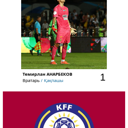
Темирлан
АНАРБЕКОВ
1
Вратарь
Қақпашы