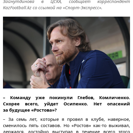
Зайнутдинова в ЦСКА, сообщает корреспондент
KazFootball.kz со ссылкой на «Спорт-Экспресс».
– Команду уже покинули Глебов, Комличенко.
Скорее всего, уйдет Осипенко. Нет опасений
за будущее «Ростова»?
– За семь лет, которые я провел в клубе, наверное,
сменилось пять составов. Но «Ростов» как-то выживал,
держался, достойно выступал в течение всего этого