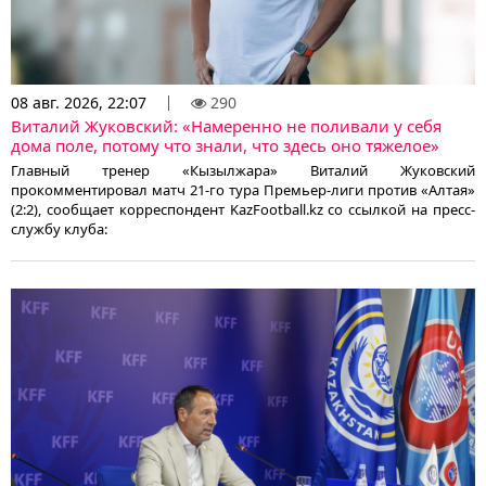
08 авг. 2026, 22:07
290
Виталий Жуковский: «Намеренно не поливали у себя
дома поле, потому что знали, что здесь оно тяжелое»
Главный тренер «Кызылжара» Виталий Жуковский
прокомментировал матч 21-го тура Премьер-лиги против «Алтая»
(2:2), сообщает корреспондент KazFootball.kz со ссылкой на пресс-
службу клуба: