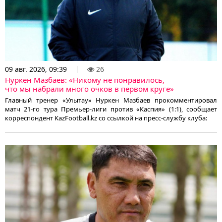
09 авг. 2026, 09:39
26
Нуркен Мазбаев: «Никому не понравилось,
что мы набрали много очков в первом круге»
Главный тренер «Улытау» Нуркен Мазбаев прокомментировал
матч 21-го тура Премьер-лиги против «Каспия» (1:1), сообщает
корреспондент KazFootball.kz со ссылкой на пресс-службу клуба: