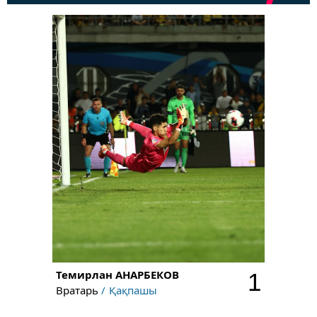
Темирлан
АНАРБЕКОВ
1
Вратарь
Қақпашы