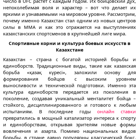
число в UFC растет с каждым годом. Их бойцовский дух,
непоколебимая воля и характер – вот что делает их
яркими и узнаваемыми на мировом уровне. Рассмотрим,
почему именно Казахстан стал одним из новых центров
силы в ММА и как это отражается на выступлениях
казахстанских спортсменов в крупнейшей лиге мира.
Спортивные корни и культура боевых искусств в
Казахстане
Казахстан – страна с богатой историей борьбы и
единоборств. Традиционные виды, такие как казахская
борьба «қазақ күресі», заложили основу для
формирования бойцов с высоким уровнем
выносливости и технической подготовки. Именно эта
культура единоборств передается из поколения в
поколение, создавая уникальный менталитет бойца –
стойкого, дисциплинированного и готового к любым
испытаниям. В последние годы
онлайн ставки
превратились в мощный катализатор интереса к спорту
и единоборствам, открывая зрителям новые формы
вовлечения и азарта. Помимо национальных видов
борьбы, в стране давно популярны классический бокс,