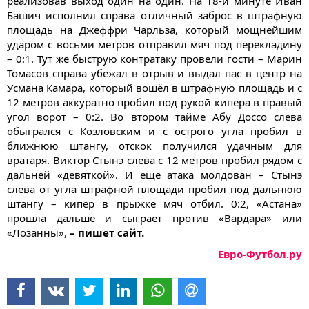
реализовав выход один на один. На 18-й минуте Иван
Башич исполнил справа отличный заброс в штрафную
площадь на Джеффри Чарльза, который мощнейшим
ударом с восьми метров отправил мяч под перекладину
– 0:1. Тут же быструю контратаку провели гости – Марин
Томасов справа убежал в отрыв и выдал пас в центр на
Усмана Камара, который вошёл в штрафную площадь и с
12 метров аккуратно пробил под рукой кипера в правый
угол ворот – 0:2. Во втором тайме Абу Доссо слева
обыгрался с Козловским и с острого угла пробил в
ближнюю штангу, отскок получился удачным для
вратаря. Виктор Стынэ слева с 12 метров пробил рядом с
дальней «девяткой». И еще атака молдован – Стынэ
слева от угла штрафной площади пробил под дальнюю
штангу – кипер в прыжке мяч отбил. 0:2, «Астана»
прошла дальше и сыграет против «Вардара» или
«Лозанны»,
– пишет сайт.
Евро-Футбол.ру