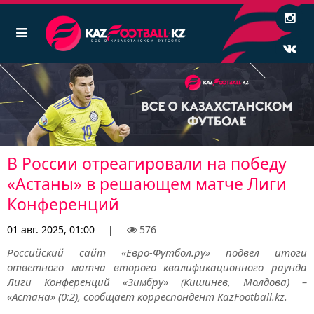
В России отреагировали на победу
«Астаны» в решающем матче Лиги
Конференций
01 авг. 2025, 01:00
|
576
Российский сайт «Евро-Футбол.ру» подвел итоги
ответного матча второго квалификационного раунда
Лиги Конференций «Зимбру» (Кишинев, Молдова) –
«Астана» (0:2), сообщает корреспондент KazFootball.kz.