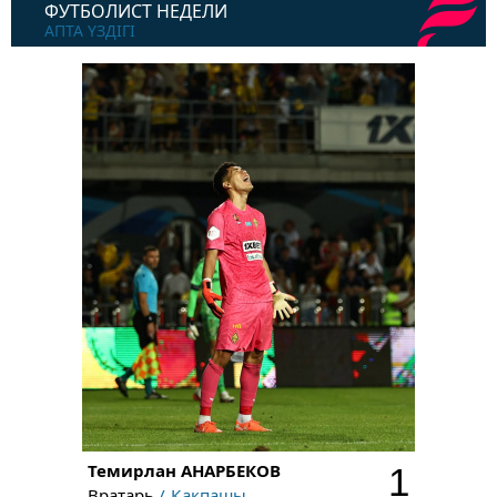
ФУТБОЛИСТ НЕДЕЛИ
АПТА ҮЗДІГІ
Темирлан
АНАРБЕКОВ
1
Вратарь
Қақпашы