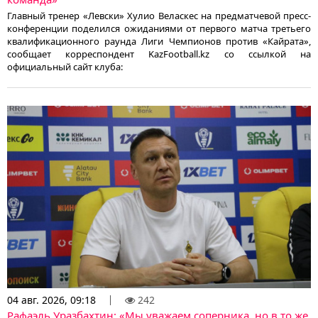
Главный тренер «Левски» Хулио Веласкес на предматчевой пресс-
конференции поделился ожиданиями от первого матча третьего
квалификационного раунда Лиги Чемпионов против «Кайрата»,
сообщает корреспондент KazFootball.kz со ссылкой на
официальный сайт клуба:
04 авг. 2026, 09:18
242
Рафаэль Уразбахтин: «Мы уважаем соперника, но в то же