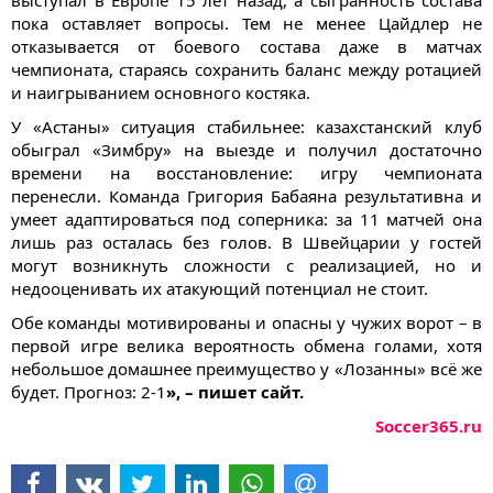
пока оставляет вопросы. Тем не менее Цайдлер не
отказывается от боевого состава даже в матчах
чемпионата, стараясь сохранить баланс между ротацией
и наигрыванием основного костяка.
У «Астаны» ситуация стабильнее: казахстанский клуб
обыграл «Зимбру» на выезде и получил достаточно
времени на восстановление: игру чемпионата
перенесли. Команда Григория Бабаяна результативна и
умеет адаптироваться под соперника: за 11 матчей она
лишь раз осталась без голов. В Швейцарии у гостей
могут возникнуть сложности с реализацией, но и
недооценивать их атакующий потенциал не стоит.
Обе команды мотивированы и опасны у чужих ворот – в
первой игре велика вероятность обмена голами, хотя
небольшое домашнее преимущество у «Лозанны» всё же
будет. Прогноз: 2-1
», – пишет сайт.
Soccer365.ru