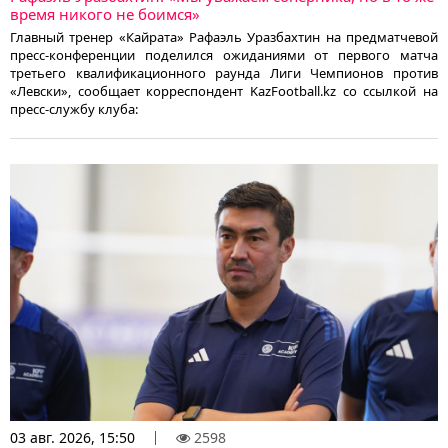
время никого не боимся»
Главный тренер «Кайрата» Рафаэль Уразбахтин на предматчевой
пресс-конференции поделился ожиданиями от первого матча
третьего квалификационного раунда Лиги Чемпионов против
«Левски», сообщает корреспондент KazFootball.kz со ссылкой на
пресс-службу клуба:
03 авг. 2026, 15:50
2598