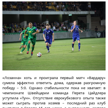
«Лозанна» хоть и проиграла первый матч «Вардару»
сумела эффектно ответить дома, одержав разгромную
победу – 5:0. Однако стабильности пока не хватает: в
чемпионате Швейцарии команда Перета Цайдлера
уступила «Тун». Отсутствие еврокубкового опыта также
может сыграть против хозяев – последний раз клуб
выступал в Европе 15 лет назад, а сыгранность состава