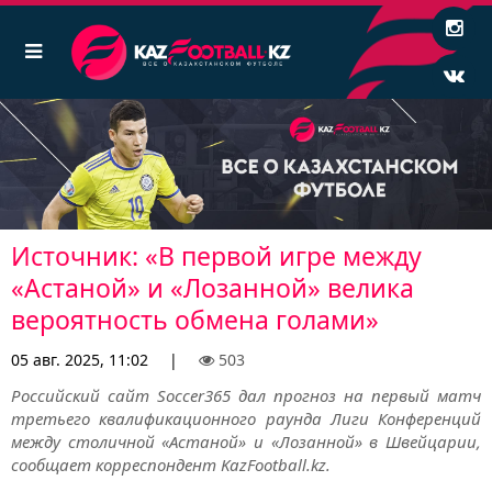
Источник: «В первой игре между
«Астаной» и «Лозанной» велика
вероятность обмена голами»
05 авг. 2025, 11:02
|
503
Российский сайт Soccer365 дал прогноз на первый матч
третьего квалификационного раунда Лиги Конференций
между столичной «Астаной» и «Лозанной» в Швейцарии,
сообщает корреспондент KazFootball.kz.