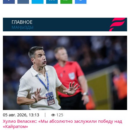
ГЛАВНОЕ
МАҢЫЗДЫ
05 авг. 2026, 13:13
125
Хулио Веласкес: «Мы абсолютно заслужили победу над
«Кайратом»