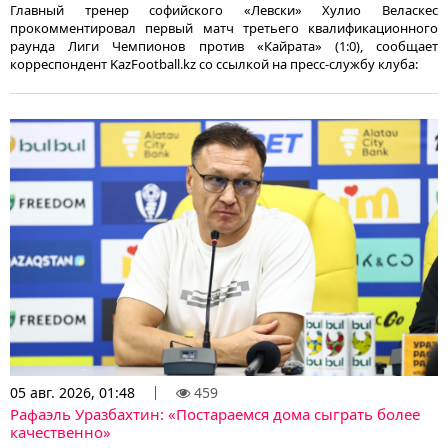
Главный тренер софийского «Левски» Хулио Веласкес
прокомментировал первый матч третьего квалификационного
раунда Лиги Чемпионов против «Кайрата» (1:0), сообщает
корреспондент KazFootball.kz со ссылкой на пресс-службу клуба:
05 авг. 2026, 01:48
459
Рафаэль Уразбахтин: «Постараемся дома сыграть более
качественно»