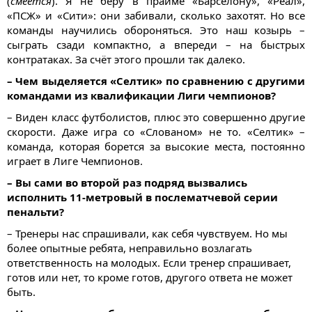
(
смеётся
). Я не беру в прайме «Барселону», «Реал»,
«ПСЖ» и «Сити»: они забивали, сколько захотят. Но все
команды научились обороняться. Это наш козырь –
сыграть сзади компактно, а впереди – на быстрых
контратаках. За счёт этого прошли так далеко.
– Чем выделяется «Селтик» по сравнению с другими
командами из квалификации Лиги чемпионов?
– Виден класс футболистов, плюс это совершенно другие
скорости. Даже игра со «Слованом» не то. «Селтик» –
команда, которая борется за высокие места, постоянно
играет в Лиге Чемпионов.
– Вы сами во второй раз подряд вызвались
исполнить 11-метровый в послематчевой серии
пенальти?
– Тренеры нас спрашивали, как себя чувствуем. Но мы
более опытные ребята, неправильно возлагать
ответственность на молодых. Если тренер спрашивает,
готов или нет, то кроме готов, другого ответа не может
быть.