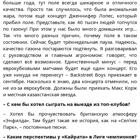
больше года, тут поле всегда шикарное и отличного
качества. Просто так случилось, что была аномальная
жара, потом ещё концерт Дженнифер Лопес, который
прибил поле. Представьте, как 40 тысяч людей топчутся
по газону! При этом у нас было много домашних игр…
Так что много разных причин, почему поле в таком
состоянии. Сейчас будет трёхнедельная пауза. Надеюсь,
качество газона постараются подтянуть. Я разговаривал
с руководством и главным агрономом: говорят, что
сделают всё возможное. Единственный минус – перед
еврокубковыми матчами будет ещё один концерт. Его
уже никуда не перенесут – Backstreet Boys приезжает в
сентябре. Насколько я знаю, два концерта отменили, но
не из-за еврокубков. Должны были приехать Макс Корж
и местная казахстанская звезда.
– С кем бы хотел сыграть на выезде из топ-клубов?
– Хотел бы прочувствовать британскую атмосферу
«Энфилда». Там будет такая же история, как на «Селтик
Парк», – постоянные песни.
– Какие перспективы у «Кайрата» в Лиге чемпионов?