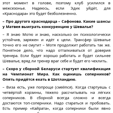
этот момент в голове, поэтому клуб усилился в
межсезонье. Надеюсь, если Эдик уйдёт, для
«Краснодара» это будет безболезненно.
– Про другого краснодарца – Сафонова. Какие шансы
у Матвея выиграть конкуренцию у Шевалье?
– Я знаю Мотю и знаю, насколько он психологически
устойчив, заряжен и идёт к цели. Трансфер Шевалье
точно его не смутит – Мотя продолжит работать так же.
Понятное дело, что надо отталкиваться от доверия
тренера. Если будет хорошо работать и будет сильнее
Шевалье, вряд ли тренер враг себе и будет его чехлить.
– Скоро у сборной Беларуси стартует квалификация
на Чемпионат Мира. Как оценишь соперников?
Опять придётся ехать в Шотландию.
– Виза есть, уже попроще (
смеётся
). Когда стартуешь с
четвёртой корзины, тяжело рассчитывать на лёгких
соперников. В сборной всегда сложно и всегда
достаются топ-соперники. Надо стараться и пробовать.
Есть пример «Кайрата», когда соперники были явно