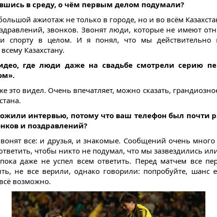
вшись в среду, о чём первым делом подумали?
большой ажиотаж не только в городе, но и во всём Казахст
здравлений, звонков. Звонят люди, которые не имеют от
 и спорту в целом. И я понял, что мы действительно 
всему Казахстану.
видео, где люди даже на свадьбе смотрели серию пе
ом».
оже это видел. Очень впечатляет, можно сказать, грандиозн
стана.
ложили интервью, потому что ваш телефон был почти р
онков и поздравлений?
 Звонят все: и друзья, и знакомые. Сообщений очень много 
ответить, чтобы никто не подумал, что мы зазвездились или
 пока даже не успел всем ответить. Перед матчем все пе
ть, не все верили, однако говорили: попробуйте, шанс е
 всё возможно.