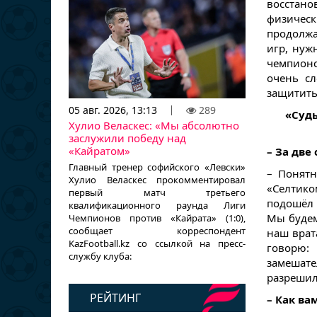
восстан
физичес
продолжат
игр, нуж
чемпионс
очень с
защитить
05 авг. 2026, 13:13
289
«Судь
Хулио Веласкес: «Мы абсолютно
заслужили победу над
«Кайратом»
– За две
Главный тренер софийского «Левски»
– Понятн
Хулио Веласкес прокомментировал
«Селтик
первый матч третьего
подошёл 
квалификационного раунда Лиги
Мы будем
Чемпионов против «Кайрата» (1:0),
сообщает корреспондент
наш врат
KazFootball.kz со ссылкой на пресс-
говорю:
службу клуба:
замешател
разрешил
РЕЙТИНГ
– Как ва