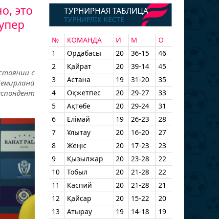
о, это
ТУРНИРНАЯ ТАБЛИЦА
ТУРНИРЛІК КЕСТЕ
супер
№
КОМАНДА
И
М
О
1
Ордабасы
20
36-15
46
2
Қайрат
20
39-14
45
стоянии с
3
Астана
19
31-20
35
Темирлана
спондент
4
Оқжетпес
20
29-27
33
5
Ақтөбе
20
29-24
31
6
Елімай
19
26-23
28
7
Ұлытау
20
16-20
27
8
Жеңіс
20
17-23
23
9
Қызылжар
20
23-28
22
10
Тобыл
20
21-28
22
11
Каспий
20
21-28
21
12
Қайсар
20
15-22
20
13
Атырау
19
14-18
19