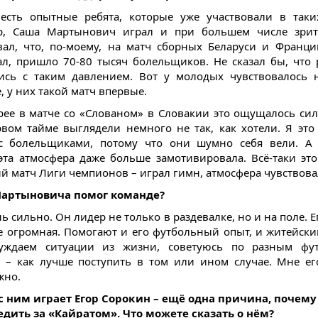
есть опытные ребята, которые уже участвовали в таки
р, Саша Мартынович играл и при большем числе зрит
вал, что, по-моему, на матч сборных Беларуси и Франци
ал, пришло 70-80 тысяч болельщиков. Не сказал бы, что 
ись с таким давлением. Вот у молодых чувствовалось 
, у них такой матч впервые.
рее в матче со «Слованом» в Словакии это ощущалось сил
вом тайме выглядели немного не так, как хотели. Я это
с болельщиками, потому что они шумно себя вели. А в
 эта атмосфера даже больше замотивировала. Всё-таки эт
й матч Лиги чемпионов – играл гимн, атмосфера чувствова
Мартыновича помог команде?
нь сильно. Он лидер не только в раздевалке, но и на поле. Е
е огромная. Помогают и его футбольный опыт, и житейский
уждаем ситуации из жизни, советуюсь по разным фу
 – как лучше поступить в том или ином случае. Мне е
жно.
 с ним играет Егор Сорокин – ещё одна причина, почему
едить за «Кайратом». Что можете сказать о нём?