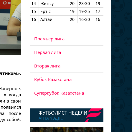
14
Жетісу
20
23-30
19
15
Ертіс
19
19-25
17
16
Алтай
20
16-30
16
Премьер лига
Первая лига
Вторая лига
лтиком».
Кубок Казахстана
Наверное,
Суперкубок Казахстана
. А когда
ли в свои
 появился
ФУТБОЛИСТ НЕДЕЛИ
ла после
АПТА ҮЗДІГІ
ду собой: