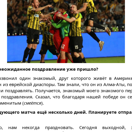
 неожиданное поздравление уже пришло?
звонил один знакомый, друг которого живёт в Америк
 из еврейской диаспоры. Там знали, что он из Алма-Аты, п
ли поздравлять. Получается, знакомый моего знакомого пе
 поздравления. Сказал, что благодаря нашей победе он се
аменитым (
смеётся
).
едующего матча ещё несколько дней. Планируете отпра
о, нам некогда праздновать. Сегодня выходной, 