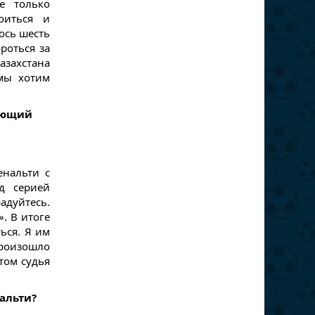
е только
оиться и
лось шесть
роться за
азахстана
мы хотим
шающий
енальти с
д серией
адуйтесь.
. В итоге
ься. Я им
роизошло
отом судья
альти?