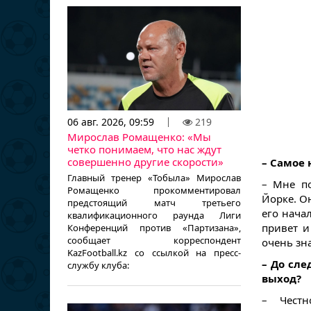
06 авг. 2026, 09:59
219
Мирослав Ромащенко: «Мы
четко понимаем, что нас ждут
совершенно другие скорости»
– Самое
Главный тренер «Тобыла» Мирослав
– Мне по
Ромащенко прокомментировал
Йорке. Он
предстоящий матч третьего
его нача
квалификационного раунда Лиги
привет и
Конференций против «Партизана»,
сообщает корреспондент
очень зн
KazFootball.kz со ссылкой на пресс-
– До сл
службу клуба:
выход?
– Честн