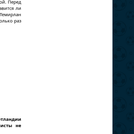
ой. Перед
авится ли
 Темирлан
колько раз
Шотландии
листы не