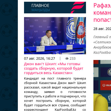
Рафаэ
ГЛАВНОЕ
МАҢЫЗДЫ
коман
попас
28 авг. 20
Главный 
«Селтико
Анарбек
KazFootba
07 авг. 2026, 16:27
233
Джон ван’т Шкип: «Мы готовы
создать сборную, которой будет
гордиться весь Казахстан»
Кандидат на пост главного тренера
сборной Казахстана Джон ван’т Шкип
рассказал, какой видит национальную
команду, заявил о готовности
приступить к работе и подчеркнул, что
хочет построить сборную, которой
будет гордиться вся страна, сообщает
корреспондент KazFootball.kz со