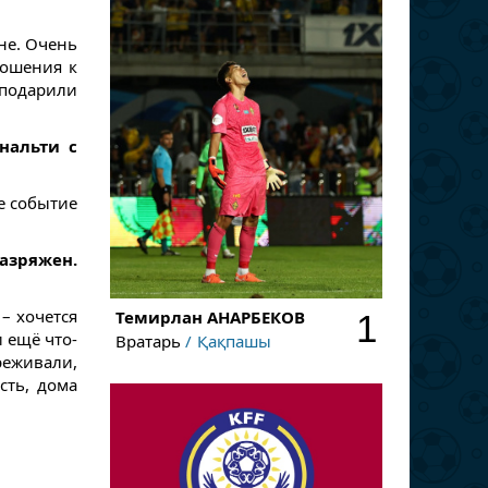
ане. Очень
ношения к
подарили
нальти с
ое событие
азряжен.
– хочется
Темирлан
АНАРБЕКОВ
1
 ещё что-
Вратарь
Қақпашы
реживали,
сть, дома