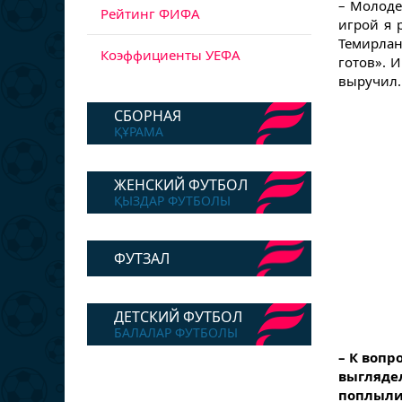
– Молоде
Рейтинг ФИФА
игрой я 
Темирлан
Коэффициенты УЕФА
готов». И
выручил.
СБОРНАЯ
ҚҰРАМА
ЖЕНСКИЙ ФУТБОЛ
ҚЫЗДАР ФУТБОЛЫ
ФУТЗАЛ
ДЕТСКИЙ ФУТБОЛ
БАЛАЛАР ФУТБОЛЫ
– К вопр
выгляде
поплыли