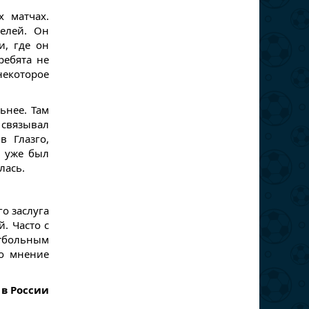
х матчах.
елей. Он
и, где он
ребята не
некоторое
ьнее. Там
 связывал
 Глазго,
о уже был
лась.
го заслуга
. Часто с
тбольным
го мнение
 в России