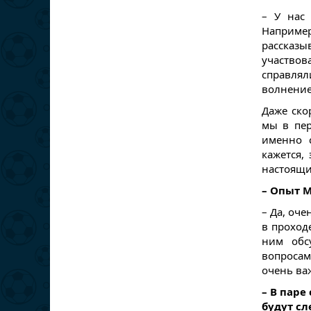
– У нас 
Наприме
рассказы
участвов
справлял
волнение
Даже ско
мы в пер
именно 
кажется,
настоящи
– Опыт 
– Да, оче
в проход
ним обс
вопросам
очень ва
– В паре
будут сл