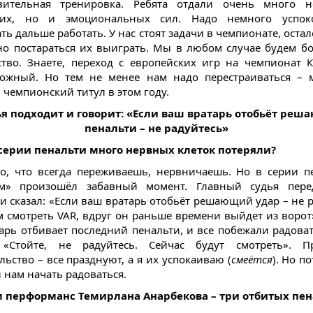
овительная тренировка. Ребята отдали очень много н
ких, но и эмоциональных сил. Надо немного успок
ь дальше работать. У нас стоят задачи в чемпионате, оста
но постараться их выиграть. Мы в любом случае будем бо
тво. Знаете, переход с европейских игр на чемпионат К
ложный. Но тем не менее нам надо перестраиваться – 
 чемпионский титул в этом году.
я подходит и говорит: «Если ваш вратарь отобьёт ре
пенальти – не радуйтесь»
 серии пенальти много нервных клеток потеряли?
о, что всегда переживаешь, нервничаешь. Но в серии п
ом» произошёл забавный момент. Главный судья пере
и сказал: «Если ваш вратарь отобьёт решающий удар – не р
 смотреть VAR, вдруг он раньше времени выйдет из ворот»
арь отбивает последний пенальти, и все побежали радоват
 «Стойте, не радуйтесь. Сейчас будут смотреть». П
ьство – все празднуют, а я их успокаиваю (
смеётся
). Но п
 нам начать радоваться.
м перформанс Темирлана Анарбекова – три отбитых пен