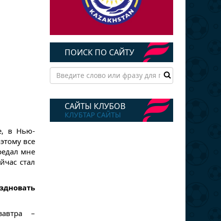
ПОИСК ПО САЙТУ
САЙТЫ КЛУБОВ
КЛУБТАР САЙТЫ
е, в Нью-
оэтому все
редал мне
йчас стал
здновать
завтра –