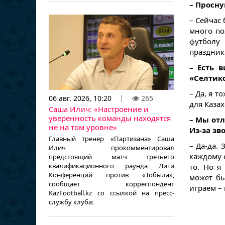
– Просну
– Сейчас 
много по
футболу
праздник 
– Есть 
«Селтик
– Да, я т
06 авг. 2026, 10:20
265
для Казах
Саша Илич: «Настроение и
уверенность команды находятся
– Мы от
не на том уровне»
Из-за зв
Главный тренер «Партизана» Саша
– Да-да.
Илич прокомментировал
каждому 
предстоящий матч третьего
квалификационного раунда Лиги
то. Но я
Конференций против «Тобыла»,
может бы
сообщает корреспондент
играем –
KazFootball.kz со ссылкой на пресс-
службу клуба: