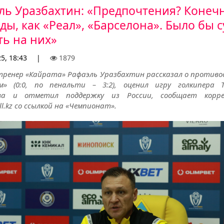
ль Уразбахтин: «Предпочтения? Конечн
ды, как «Реал», «Барселона». Было бы 
ть на них»
25, 18:43
|
1879
тренер «Кайрата» Рафаэль Уразбахтин рассказал о противо
м» (0:0, по пенальти – 3:2), оценил игру голкипера 
ова и отметил поддержку из России, сообщает корре
ll.kz со ссылкой на «Чемпионат».