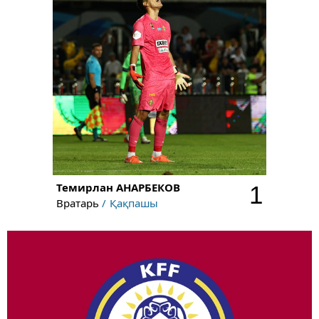
Темирлан
АНАРБЕКОВ
1
Вратарь
Қақпашы