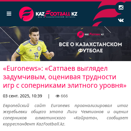
«Euronews»: «Сатпаев выглядел
задумчивым, оценивая трудности
игр с соперниками элитного уровня»
03 сент. 2025, 10:39
|
666
Европейский сайт Euronews проанализировал итог
жеребьевки общего этапа Лиги Чемпионов и оценил
соперников алматинского «Кайрата», сообщает
корреспондент KazFootball.kz.