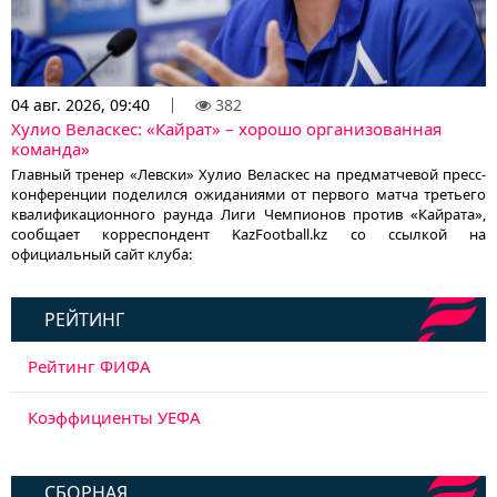
04 авг. 2026, 09:40
382
Хулио Веласкес: «Кайрат» – хорошо организованная
команда»
Главный тренер «Левски» Хулио Веласкес на предматчевой пресс-
конференции поделился ожиданиями от первого матча третьего
квалификационного раунда Лиги Чемпионов против «Кайрата»,
сообщает корреспондент KazFootball.kz со ссылкой на
официальный сайт клуба:
РЕЙТИНГ
Рейтинг ФИФА
Коэффициенты УЕФА
СБОРНАЯ