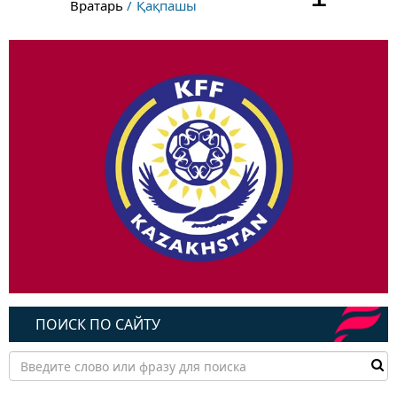
Вратарь
Қақпашы
ПОИСК ПО САЙТУ