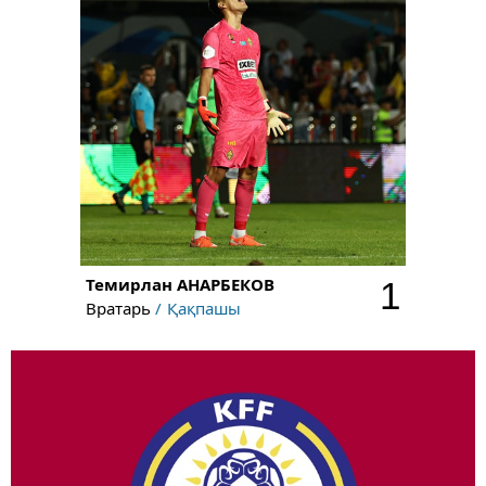
Темирлан
АНАРБЕКОВ
1
Вратарь
Қақпашы