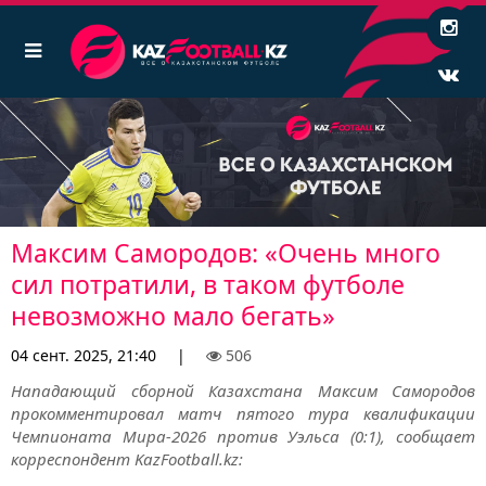
Максим Самородов: «Очень много
сил потратили, в таком футболе
невозможно мало бегать»
04 сент. 2025, 21:40
|
506
Нападающий сборной Казахстана Максим Самородов
прокомментировал матч пятого тура квалификации
Чемпионата Мира-2026 против Уэльса (0:1), сообщает
корреспондент KazFootball.kz: