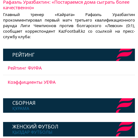
Рафаэль Уразбахтин: «Постараемся дома сыграть более
качественно»
Главный тренер «Кайрата» Рафаэль Уразбахтин
прокомментировал первый матч третьего квалификационного
раунда Лиги Чемпионов против болгарского «Левски» (0:1),
сообщает корреспондент KazFootball.kz со ссылкой на пресс-
службу клуба:
РЕЙТИНГ
Рейтинг ФИФА
Коэффициенты УЕФА
СБОРНАЯ
ҚҰРАМА
ЖЕНСКИЙ ФУТБОЛ
ҚЫЗДАР ФУТБОЛЫ