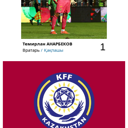
Темирлан
АНАРБЕКОВ
1
Вратарь
Қақпашы