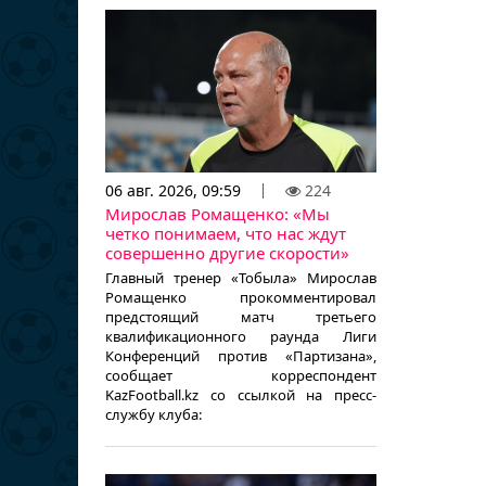
06 авг. 2026, 09:59
224
Мирослав Ромащенко: «Мы
четко понимаем, что нас ждут
совершенно другие скорости»
Главный тренер «Тобыла» Мирослав
Ромащенко прокомментировал
предстоящий матч третьего
квалификационного раунда Лиги
Конференций против «Партизана»,
сообщает корреспондент
KazFootball.kz со ссылкой на пресс-
службу клуба: