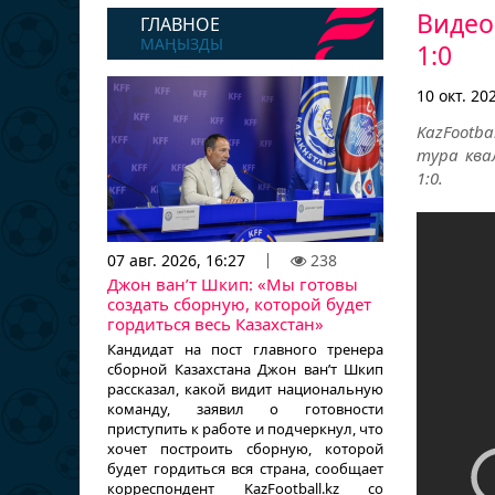
Видео
ГЛАВНОЕ
МАҢЫЗДЫ
1:0
10 окт. 20
KazFootb
тура ква
1:0.
07 авг. 2026, 16:27
238
Джон ван’т Шкип: «Мы готовы
создать сборную, которой будет
гордиться весь Казахстан»
Кандидат на пост главного тренера
сборной Казахстана Джон ван’т Шкип
рассказал, какой видит национальную
команду, заявил о готовности
приступить к работе и подчеркнул, что
хочет построить сборную, которой
будет гордиться вся страна, сообщает
корреспондент KazFootball.kz со