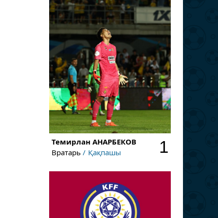
Темирлан
АНАРБЕКОВ
1
Вратарь
Қақпашы