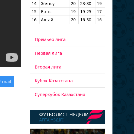
14
Жетісу
20
23-30
19
15
Ертіс
19
19-25
17
16
Алтай
20
16-30
16
Премьер лига
Первая лига
Вторая лига
Кубок Казахстана
E-mail
Суперкубок Казахстана
ФУТБОЛИСТ НЕДЕЛИ
АПТА ҮЗДІГІ