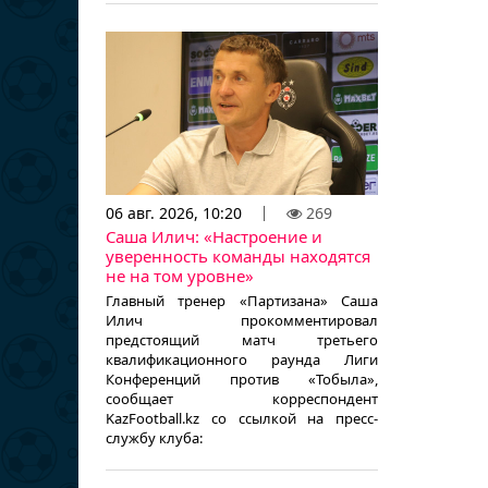
06 авг. 2026, 10:20
269
Саша Илич: «Настроение и
уверенность команды находятся
не на том уровне»
Главный тренер «Партизана» Саша
Илич прокомментировал
предстоящий матч третьего
квалификационного раунда Лиги
Конференций против «Тобыла»,
сообщает корреспондент
KazFootball.kz со ссылкой на пресс-
службу клуба: