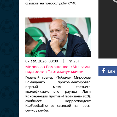
ссылкой на пресс-службу КФФ:
07 авг. 2026, 03:00
281
Мирослав Ромащенко: «Мы сами
Like
подарили «Партизану» мячи»
Главный тренер «Тобыла» Мирослав
Ромащенко прокомментировал
первый матч третьего
квалификационного раунда Лиги
Конференций против «Партизана» (0:3),
сообщает корреспондент
KazFootball.kz со ссылкой на пресс-
службу клуба: