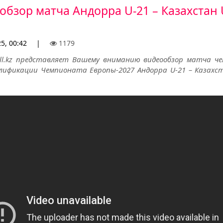
обзор матча Андорра U-21 – Казахстан 
25, 00:42
|
1179
all.kz представляет Вашему вниманию видеообзор матча ч
лификации Чемпионата Европы-2027 Андорра U-21 – Казахст