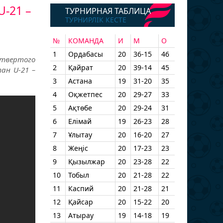
U-21 –
ТУРНИРНАЯ ТАБЛИЦА
ТУРНИРЛІК КЕСТЕ
№
КОМАНДА
И
М
О
1
Ордабасы
20
36-15
46
етвертого
2
Қайрат
20
39-14
45
ан U-21 –
3
Астана
19
31-20
35
4
Оқжетпес
20
29-27
33
5
Ақтөбе
20
29-24
31
6
Елімай
19
26-23
28
7
Ұлытау
20
16-20
27
8
Жеңіс
20
17-23
23
9
Қызылжар
20
23-28
22
10
Тобыл
20
21-28
22
11
Каспий
20
21-28
21
12
Қайсар
20
15-22
20
13
Атырау
19
14-18
19