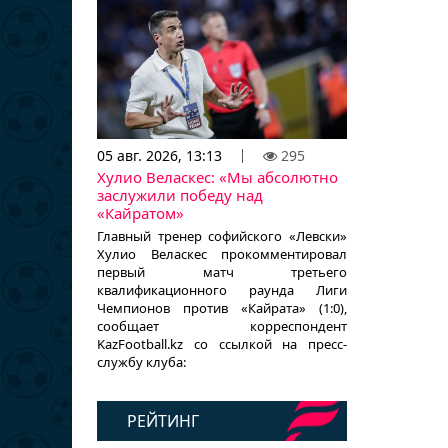
05 авг. 2026, 13:13
295
Хулио Веласкес: «Мы абсолютно
заслужили победу над
«Кайратом»
Главный тренер софийского «Левски»
Хулио Веласкес прокомментировал
первый матч третьего
квалификационного раунда Лиги
Чемпионов против «Кайрата» (1:0),
сообщает корреспондент
KazFootball.kz со ссылкой на пресс-
службу клуба:
РЕЙТИНГ