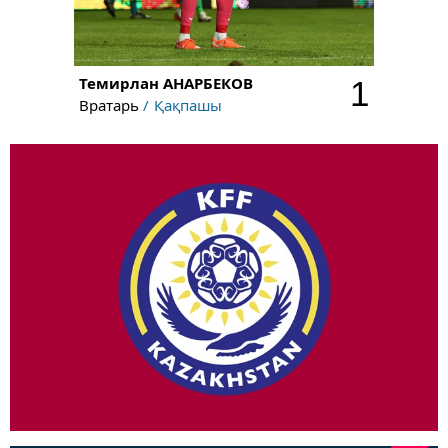
Темирлан
АНАРБЕКОВ
1
Вратарь
Қақпашы