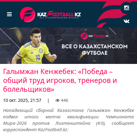
Галымжан Кенжебек: «Победа –
общий труд игроков, тренеров и
болельщиков»
10 окт. 2025, 21:57
|
446
Нападающий сборной Казахстана Галымжан Кенжебек
подвел итоги матча квалификации Чемпионата
Мира-2026 против Лихтенштейна (4:0), сообщает
корреспондент KazFootball.kz: