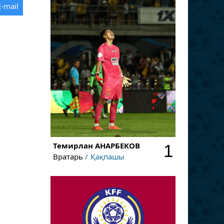
E-mail
Темирлан
АНАРБЕКОВ
1
Вратарь
Қақпашы