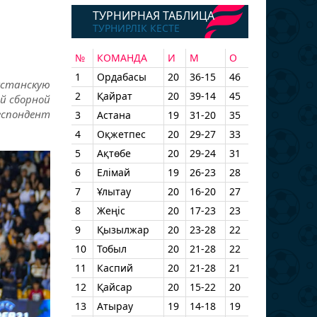
ю
ТУРНИРНАЯ ТАБЛИЦА
ТУРНИРЛІК КЕСТЕ
№
КОМАНДА
И
М
О
1
Ордабасы
20
36-15
46
хстанскую
2
Қайрат
20
39-14
45
й сборной
еспондент
3
Астана
19
31-20
35
4
Оқжетпес
20
29-27
33
5
Ақтөбе
20
29-24
31
6
Елімай
19
26-23
28
7
Ұлытау
20
16-20
27
8
Жеңіс
20
17-23
23
9
Қызылжар
20
23-28
22
10
Тобыл
20
21-28
22
11
Каспий
20
21-28
21
12
Қайсар
20
15-22
20
13
Атырау
19
14-18
19