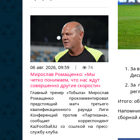
06 авг. 2026, 09:59
74
За в
Мирослав Ромащенко: «Мы
Дис
четко понимаем, что нас ждут
За 
совершенно другие скорости»
рег
Главный тренер «Тобыла» Мирослав
Ромащенко прокомментировал
Итого: о
предстоящий матч третьего
квалификационного раунда Лиги
Напомним
Конференций против «Партизана»,
сборной А
сообщает корреспондент
KazFootball.kz со ссылкой на пресс-
службу клуба: