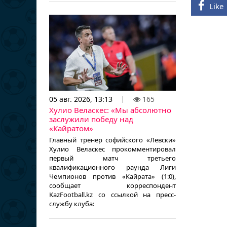
Like
05 авг. 2026, 13:13
165
Хулио Веласкес: «Мы абсолютно
заслужили победу над
«Кайратом»
Главный тренер софийского «Левски»
Хулио Веласкес прокомментировал
первый матч третьего
квалификационного раунда Лиги
Чемпионов против «Кайрата» (1:0),
сообщает корреспондент
KazFootball.kz со ссылкой на пресс-
службу клуба: