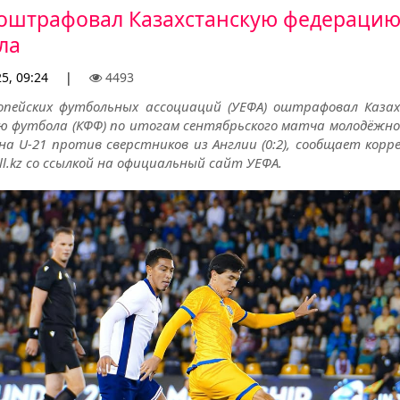
оштрафовал Казахстанскую федераци
ла
25, 09:24
|
4493
опейских футбольных ассоциаций (УЕФА) оштрафовал Каза
ю футбола (КФФ) по итогам сентябрьского матча молодёжно
на U-21 против сверстников из Англии (0:2), сообщает корр
ll.kz со ссылкой на официальный сайт УЕФА.