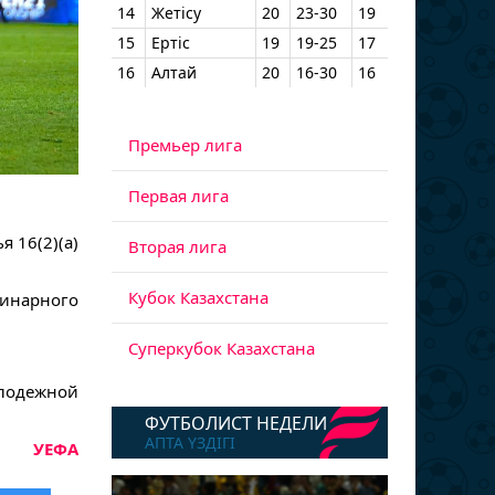
14
Жетісу
20
23-30
19
15
Ертіс
19
19-25
17
16
Алтай
20
16-30
16
Премьер лига
Первая лига
я 16(2)(a)
Вторая лига
Кубок Казахстана
плинарного
Суперкубок Казахстана
олодежной
ФУТБОЛИСТ НЕДЕЛИ
АПТА ҮЗДІГІ
УЕФА