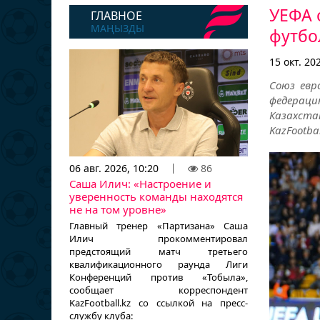
УЕФА 
ГЛАВНОЕ
МАҢЫЗДЫ
футбо
15 окт. 20
Союз евр
федераци
Казахста
KazFootba
06 авг. 2026, 10:20
86
Саша Илич: «Настроение и
уверенность команды находятся
не на том уровне»
Главный тренер «Партизана» Саша
Илич прокомментировал
предстоящий матч третьего
квалификационного раунда Лиги
Конференций против «Тобыла»,
сообщает корреспондент
KazFootball.kz со ссылкой на пресс-
службу клуба: