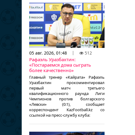
05 авг. 2026, 01:48
512
Рафаэль Уразбахтин:
«Постараемся дома сыграть
более качественно»
Главный тренер «Кайрата» Рафаэль
Уразбахтин прокомментировал
первый матч третьего
квалификационного раунда Лиги
Чемпионов против болгарского
«Левски» (0:1), сообщает
корреспондент KazFootball.kz со
ссылкой на пресс-службу клуба: