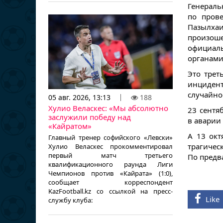
Генерал
по пров
Пазылха
произоше
официаль
органами
Это трет
инциден
случайно
05 авг. 2026, 13:13
188
Хулио Веласкес: «Мы абсолютно
23 сентя
заслужили победу над
в аварии 
«Кайратом»
А 13 окт
Главный тренер софийского «Левски»
трагиче
Хулио Веласкес прокомментировал
первый матч третьего
По предв
квалификационного раунда Лиги
Чемпионов против «Кайрата» (1:0),
сообщает корреспондент
KazFootball.kz со ссылкой на пресс-
Like
службу клуба: