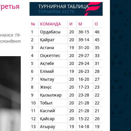
третья
ТУРНИРНАЯ ТАБЛИЦА
ТУРНИРЛІК КЕСТЕ
№
КОМАНДА
И
М
О
1
Ордабасы
20
36-15
46
чался 19-
2
Қайрат
20
39-14
45
еспондент
3
Астана
19
31-20
35
4
Оқжетпес
20
29-27
33
5
Ақтөбе
20
29-24
31
6
Елімай
19
26-23
28
7
Ұлытау
20
16-20
27
8
Жеңіс
20
17-23
23
9
Қызылжар
20
23-28
22
10
Тобыл
20
21-28
22
11
Каспий
20
21-28
21
12
Қайсар
20
15-22
20
13
Атырау
19
14-18
19