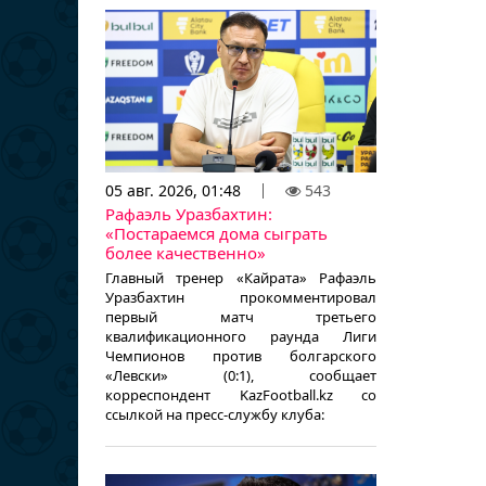
05 авг. 2026, 01:48
543
Рафаэль Уразбахтин:
«Постараемся дома сыграть
более качественно»
Главный тренер «Кайрата» Рафаэль
Уразбахтин прокомментировал
первый матч третьего
квалификационного раунда Лиги
Чемпионов против болгарского
«Левски» (0:1), сообщает
корреспондент KazFootball.kz со
ссылкой на пресс-службу клуба: