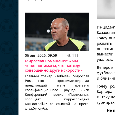
Инциден
Казахстан
Толеу вн
размять
операти
вынесли 
06 авг. 2026, 09:59
111
удалось.
Мирослав Ромащенко: «Мы
четко понимаем, что нас ждут
Вечером 
совершенно другие скорости»
футбола 
Главный тренер «Тобыла» Мирослав
и близки
Ромащенко прокомментировал
предстоящий матч третьего
Толеу ро
квалификационного раунда Лиги
Карьера
Конференций против «Партизана»,
В текуще
сообщает корреспондент
турнирах
KazFootball.kz со ссылкой на пресс-
службу клуба:
Не 