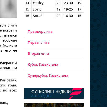
14
Жетісу
20
23-30
19
15
Ертіс
19
19-25
17
16
Алтай
20
16-30
16
вой лиги
те встречи
Премьер лига
, пытаясь
персонал
Первая лига
тболиста
ти его не
Вторая лига
федерации
Кубок Казахстана
ия родным
Суперкубок Казахстана
Кайрата».
го года.
х во всех
ФУТБОЛИСТ НЕДЕЛИ
АПТА ҮЗДІГІ
есяц