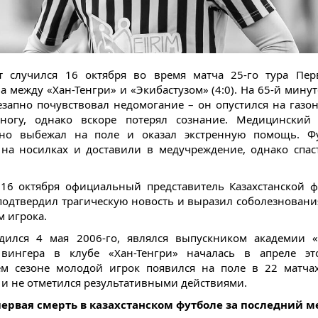
т случился 16 октября во время матча 25-го тура Пер
а между «Хан-Тенгри» и «Экибастузом» (4:0). На 65-й мину
езапно почувствовал недомогание – он опустился на газон
 ногу, однако вскоре потерял сознание. Медицинский 
вно выбежал на поле и оказал экстренную помощь. Фу
на носилках и доставили в медучреждение, однако спас
16 октября официальный представитель Казахстанской 
подтвердил трагическую новость и выразил соболезнован
м игрока.
дился 4 мая 2006-го, являлся выпускником академии «
 вингера в клубе «Хан-Тенгри» началась в апреле это
м сезоне молодой игрок появился на поле в 22 матча
 и не отметился результативными действиями.
первая смерть в казахстанском футболе за последний м