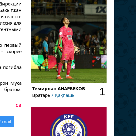
Дирекции
Бахытжан
ятельств
иссия для
етентными
Но первый
– скорее
а погибла
Арон Муса
Темирлан
АНАРБЕКОВ
1
 братом.
Вратарь
Қақпашы
.
СЭ
E-mail