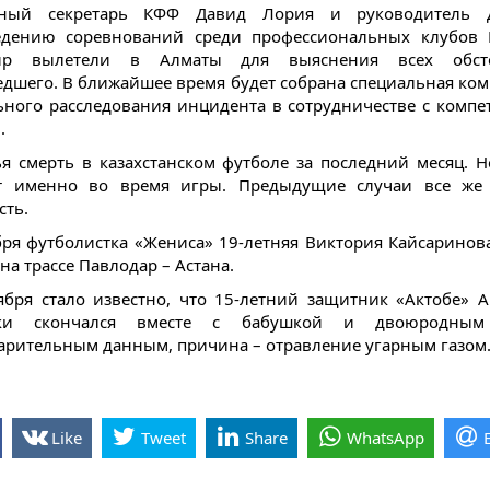
ьный секретарь КФФ Давид Лория и руководитель 
едению соревнований среди профессиональных клубов 
ир вылетели в Алматы для выяснения всех обсто
дшего. В ближайшее время будет собрана специальная ком
ного расследования инцидента в сотрудничестве с комп
.
ья смерть в казахстанском футболе за последний месяц. 
т именно во время игры. Предыдущие случаи все же 
сть.
бря футболистка «Жениса» 19-летняя Виктория Кайсаринов
на трассе Павлодар – Астана.
ября стало известно, что 15-летний защитник «Актобе» 
ски скончался вместе с бабушкой и двоюродным
арительным данным, причина – отравление угарным газом
Like
Tweet
Share
WhatsApp