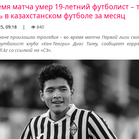
емя матча умер 19-летний футболист – 
ь в казахстанском футболе за месяц
25, 09:18
|
840
тане произошла трагедия – во время матча Первой лиги скон
утболист клуба «Хан-Тенгри» Диас Толеу, сообщает корр
l.kz со ссылкой на «СЭ».