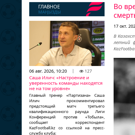
Во вр
ГЛАВНОЕ
МАҢЫЗДЫ
смерт
17 окт. 20
В Казахс
летний ф
KazFootbal
06 авг. 2026, 10:20
127
Саша Илич: «Настроение и
уверенность команды находятся
не на том уровне»
Главный тренер «Партизана» Саша
Илич прокомментировал
предстоящий матч третьего
квалификационного раунда Лиги
Конференций против «Тобыла»,
сообщает корреспондент
KazFootball.kz со ссылкой на пресс-
службу клуба: