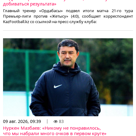
добиваться результата»
Главный тренер «Ордабасы» подвел итоги матча 21-го тура
Премьер-лиги против «Жетысу» (4:0), сообщает корреспондент
KazFootball.kz со ссылкой на пресс-службу клуба:
09 авг. 2026, 09:39
83
Нуркен Мазбаев: «Никому не понравилось,
что мы набрали много очков в первом круге»