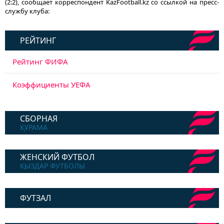
(2:2), сообщает корреспондент KazFootball.kz со ссылкой на пресс-
службу клуба:
РЕЙТИНГ
Рейтинг ФИФА
Коэффициенты УЕФА
СБОРНАЯ
ҚҰРАМА
ЖЕНСКИЙ ФУТБОЛ
ҚЫЗДАР ФУТБОЛЫ
ФУТЗАЛ