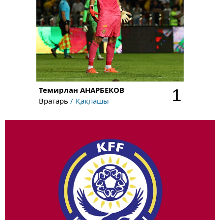
Темирлан
АНАРБЕКОВ
1
Вратарь
Қақпашы