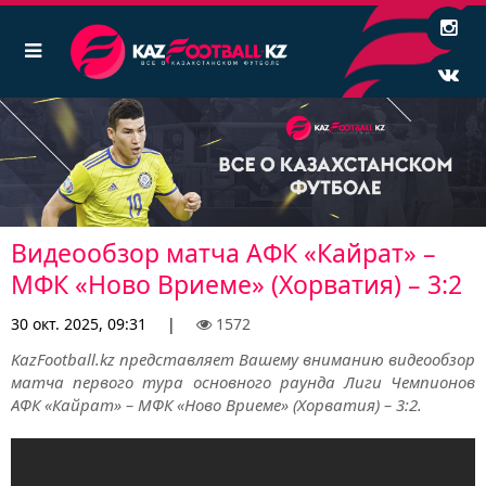
Видеообзор матча АФК «Кайрат» –
МФК «Ново Вриеме» (Хорватия) – 3:2
30 окт. 2025, 09:31
|
1572
KazFootball.kz представляет Вашему вниманию видеообзор
матча первого тура основного раунда Лиги Чемпионов
АФК «Кайрат» – МФК «Ново Вриеме» (Хорватия) – 3:2.