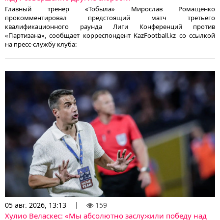
Главный тренер «Тобыла» Мирослав Ромащенко
прокомментировал предстоящий матч третьего
квалификационного раунда Лиги Конференций против
«Партизана», сообщает корреспондент KazFootball.kz со ссылкой
на пресс-службу клуба:
05 авг. 2026, 13:13
159
Хулио Веласкес: «Мы абсолютно заслужили победу над