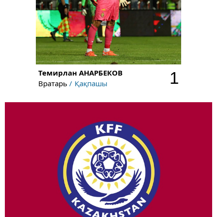
Темирлан
АНАРБЕКОВ
1
Вратарь
Қақпашы