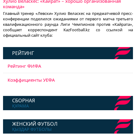
Хулио Веласкес: «Кайрат» – хорошо организованная
команда»
Главный тренер «Левски» Хулио Веласкес на предматчевой пресс-
конференции поделился ожиданиями от первого матча третьего
квалификационного раунда Лиги Чемпионов против «Кайрата»,
сообщает корреспондент KazFootball.kz со ссылкой на
официальный сайт клуба:
РЕЙТИНГ
Рейтинг ФИФА
Коэффициенты УЕФА
СБОРНАЯ
ҚҰРАМА
ЖЕНСКИЙ ФУТБОЛ
ҚЫЗДАР ФУТБОЛЫ