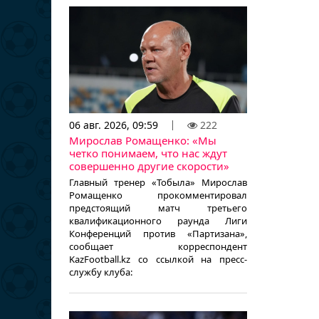
06 авг. 2026, 09:59
222
Мирослав Ромащенко: «Мы
четко понимаем, что нас ждут
совершенно другие скорости»
Главный тренер «Тобыла» Мирослав
Ромащенко прокомментировал
предстоящий матч третьего
квалификационного раунда Лиги
Конференций против «Партизана»,
сообщает корреспондент
KazFootball.kz со ссылкой на пресс-
службу клуба: