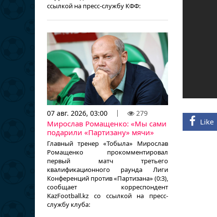
ссылкой на пресс-службу КФФ:
07 авг. 2026, 03:00
279
Like
Мирослав Ромащенко: «Мы сами
подарили «Партизану» мячи»
Главный тренер «Тобыла» Мирослав
Ромащенко прокомментировал
первый матч третьего
квалификационного раунда Лиги
Конференций против «Партизана» (0:3),
сообщает корреспондент
KazFootball.kz со ссылкой на пресс-
службу клуба: