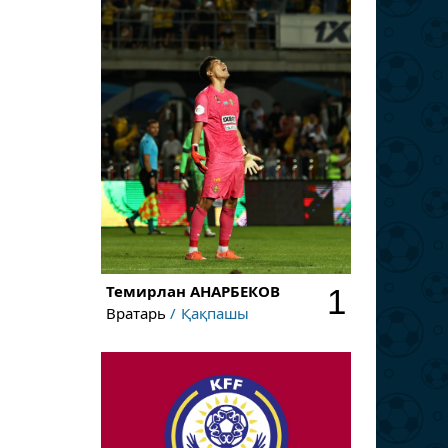
Темирлан
АНАРБЕКОВ
1
Вратарь
Қақпашы