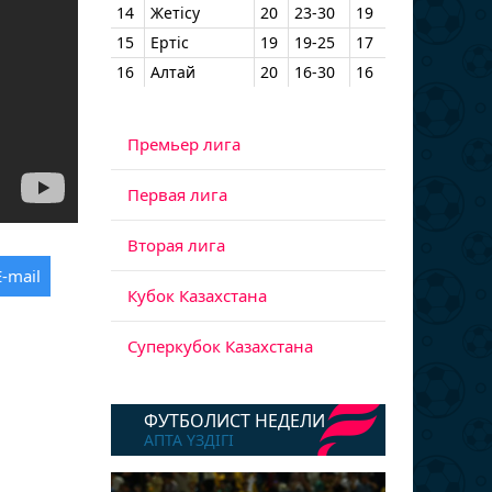
14
Жетісу
20
23-30
19
15
Ертіс
19
19-25
17
16
Алтай
20
16-30
16
Премьер лига
Первая лига
Вторая лига
E-mail
Кубок Казахстана
Суперкубок Казахстана
ФУТБОЛИСТ НЕДЕЛИ
АПТА ҮЗДІГІ