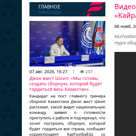
Видео
ГЛАВНОЕ
МАҢЫЗДЫ
«Кайра
06 нояб. 2
KazFootb
тура обще
07 авг. 2026, 16:27
237
Джон ван’т Шкип: «Мы готовы
создать сборную, которой будет
гордиться весь Казахстан»
Кандидат на пост главного тренера
сборной Казахстана Джон ван’т Шкип
рассказал, какой видит национальную
команду, заявил о готовности
приступить к работе и подчеркнул, что
хочет построить сборную, которой
будет гордиться вся страна, сообщает
корреспондент KazFootball.kz со