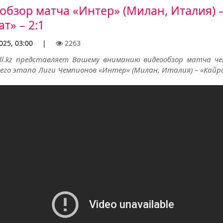
обзор матча «Интер» (Милан, Италия) 
т» – 2:1
025, 03:00
|
2263
all.kz представляет Вашему вниманию видеообзор матча ч
го этапа Лиги Чемпионов «Интер» (Милан, Италия) – «Кайра