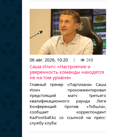
06 авг. 2026, 10:20
268
Саша Илич: «Настроение и
уверенность команды находятся
не на том уровне»
Главный тренер «Партизана» Саша
Илич прокомментировал
предстоящий матч третьего
квалификационного раунда Лиги
Конференций против «Тобыла»,
сообщает корреспондент
KazFootball.kz со ссылкой на пресс-
службу клуба: