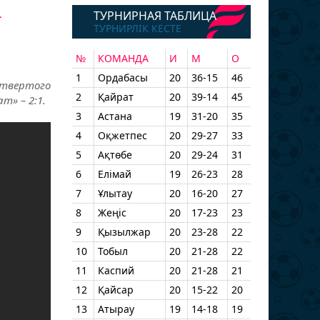
–
ТУРНИРНАЯ ТАБЛИЦА
ТУРНИРЛІК КЕСТЕ
№
КОМАНДА
И
М
О
1
Ордабасы
20
36-15
46
етвертого
2
Қайрат
20
39-14
45
т» – 2:1.
3
Астана
19
31-20
35
4
Оқжетпес
20
29-27
33
5
Ақтөбе
20
29-24
31
6
Елімай
19
26-23
28
7
Ұлытау
20
16-20
27
8
Жеңіс
20
17-23
23
9
Қызылжар
20
23-28
22
10
Тобыл
20
21-28
22
11
Каспий
20
21-28
21
12
Қайсар
20
15-22
20
13
Атырау
19
14-18
19