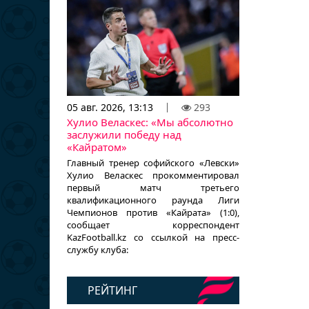
05 авг. 2026, 13:13
293
Хулио Веласкес: «Мы абсолютно
заслужили победу над
«Кайратом»
Главный тренер софийского «Левски»
Хулио Веласкес прокомментировал
первый матч третьего
квалификационного раунда Лиги
Чемпионов против «Кайрата» (1:0),
сообщает корреспондент
KazFootball.kz со ссылкой на пресс-
службу клуба:
РЕЙТИНГ